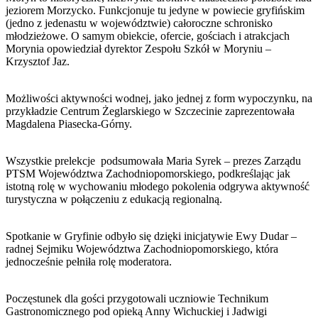
jeziorem Morzycko. Funkcjonuje tu jedyne w powiecie gryfińskim
(jedno z jedenastu w województwie) całoroczne schronisko
młodzieżowe. O samym obiekcie, ofercie, gościach i atrakcjach
Morynia opowiedział dyrektor Zespołu Szkół w Moryniu –
Krzysztof Jaz.
Możliwości aktywności wodnej, jako jednej z form wypoczynku, na
przykładzie Centrum Żeglarskiego w Szczecinie zaprezentowała
Magdalena Piasecka-Górny.
Wszystkie prelekcje podsumowała Maria Syrek – prezes Zarządu
PTSM Województwa Zachodniopomorskiego, podkreślając jak
istotną rolę w wychowaniu młodego pokolenia odgrywa aktywność
turystyczna w połączeniu z edukacją regionalną.
Spotkanie w Gryfinie odbyło się dzięki inicjatywie Ewy Dudar –
radnej Sejmiku Województwa Zachodniopomorskiego, która
jednocześnie pełniła rolę moderatora.
Poczęstunek dla gości przygotowali uczniowie Technikum
Gastronomicznego pod opieką Anny Wichuckiej i Jadwigi