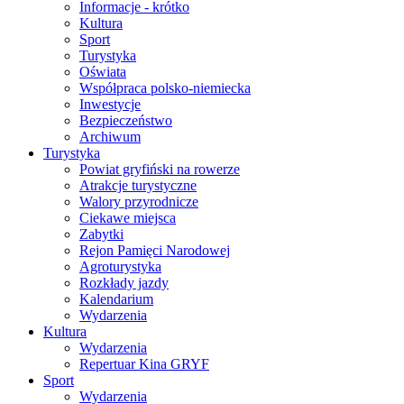
Informacje - krótko
Kultura
Sport
Turystyka
Oświata
Współpraca polsko-niemiecka
Inwestycje
Bezpieczeństwo
Archiwum
Turystyka
Powiat gryfiński na rowerze
Atrakcje turystyczne
Walory przyrodnicze
Ciekawe miejsca
Zabytki
Rejon Pamięci Narodowej
Agroturystyka
Rozkłady jazdy
Kalendarium
Wydarzenia
Kultura
Wydarzenia
Repertuar Kina GRYF
Sport
Wydarzenia