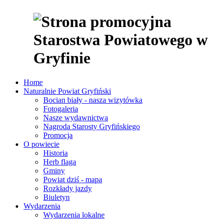
Home
Naturalnie Powiat Gryfiński
Bocian biały - nasza wizytówka
Fotogaleria
Nasze wydawnictwa
Nagroda Starosty Gryfińskiego
Promocja
O powiecie
Historia
Herb flaga
Gminy
Powiat dziś - mapa
Rozkłady jazdy
Biuletyn
Wydarzenia
Wydarzenia lokalne