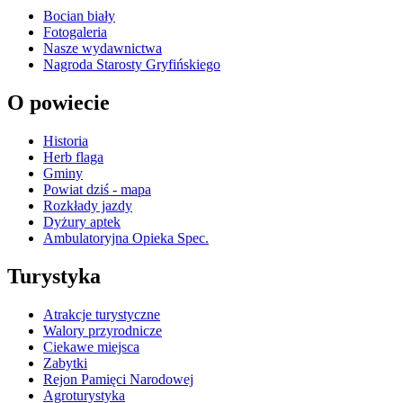
Bocian biały
Fotogaleria
Nasze wydawnictwa
Nagroda Starosty Gryfińskiego
O powiecie
Historia
Herb flaga
Gminy
Powiat dziś - mapa
Rozkłady jazdy
Dyżury aptek
Ambulatoryjna Opieka Spec.
Turystyka
Atrakcje turystyczne
Walory przyrodnicze
Ciekawe miejsca
Zabytki
Rejon Pamięci Narodowej
Agroturystyka