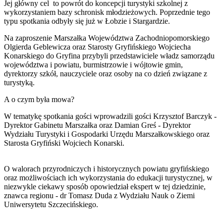
Jej główny cel to powrót do koncepcji turystyki szkolnej z
wykorzystaniem bazy schronisk młodzieżowych. Poprzednie tego
typu spotkania odbyły się już w Łobzie i Stargardzie.
Na zaproszenie Marszałka Województwa Zachodniopomorskiego
Olgierda Geblewicza oraz Starosty Gryfińskiego Wojciecha
Konarskiego do Gryfina przybyli przedstawiciele władz samorządu
województwa i powiatu, burmistrzowie i wójtowie gmin,
dyrektorzy szkół, nauczyciele oraz osoby na co dzień związane z
turystyką.
A o czym była mowa?
W tematykę spotkania gości wprowadzili gości Krzysztof Barczyk -
Dyrektor Gabinetu Marszałka oraz Damian Greś - Dyrektor
Wydziału Turystyki i Gospodarki Urzędu Marszałkowskiego oraz
Starosta Gryfiński Wojciech Konarski.
O walorach przyrodniczych i historycznych powiatu gryfińskiego
oraz możliwościach ich wykorzystania do edukacji turystycznej, w
niezwykle ciekawy sposób opowiedział ekspert w tej dziedzinie,
znawca regionu - dr Tomasz Duda z Wydziału Nauk o Ziemi
Uniwersytetu Szczecińskiego.