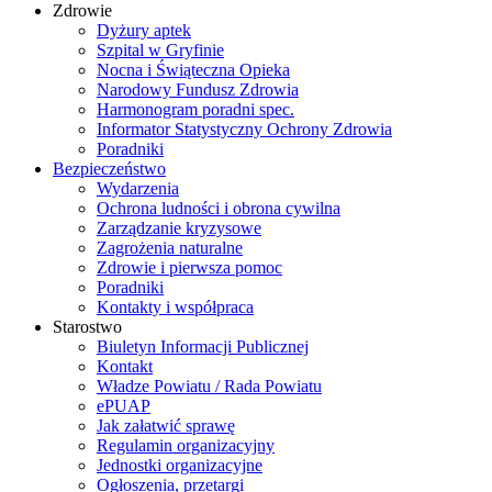
Zdrowie
Dyżury aptek
Szpital w Gryfinie
Nocna i Świąteczna Opieka
Narodowy Fundusz Zdrowia
Harmonogram poradni spec.
Informator Statystyczny Ochrony Zdrowia
Poradniki
Bezpieczeństwo
Wydarzenia
Ochrona ludności i obrona cywilna
Zarządzanie kryzysowe
Zagrożenia naturalne
Zdrowie i pierwsza pomoc
Poradniki
Kontakty i współpraca
Starostwo
Biuletyn Informacji Publicznej
Kontakt
Władze Powiatu / Rada Powiatu
ePUAP
Jak załatwić sprawę
Regulamin organizacyjny
Jednostki organizacyjne
Ogłoszenia, przetargi