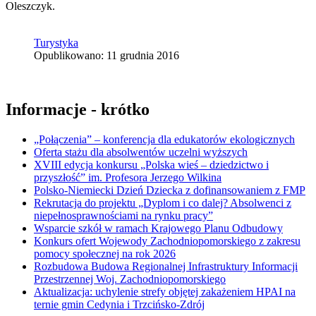
Oleszczyk.
Turystyka
Opublikowano: 11 grudnia 2016
Informacje - krótko
„Połączenia” – konferencja dla edukatorów ekologicznych
Oferta stażu dla absolwentów uczelni wyższych
XVIII edycja konkursu „Polska wieś – dziedzictwo i
przyszłość” im. Profesora Jerzego Wilkina
Polsko-Niemiecki Dzień Dziecka z dofinansowaniem z FMP
Rekrutacja do projektu „Dyplom i co dalej? Absolwenci z
niepełnosprawnościami na rynku pracy”
Wsparcie szkół w ramach Krajowego Planu Odbudowy
Konkurs ofert Wojewody Zachodniopomorskiego z zakresu
pomocy społecznej na rok 2026
Rozbudowa Budowa Regionalnej Infrastruktury Informacji
Przestrzennej Woj. Zachodniopomorskiego
Aktualizacja: uchylenie strefy objętej zakażeniem HPAI na
ternie gmin Cedynia i Trzcińsko-Zdrój