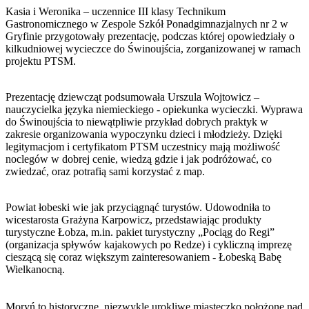
Kasia i Weronika – uczennice III klasy Technikum
Gastronomicznego w Zespole Szkół Ponadgimnazjalnych nr 2 w
Gryfinie przygotowały prezentację, podczas której opowiedziały o
kilkudniowej wycieczce do Świnoujścia, zorganizowanej w ramach
projektu PTSM.
Prezentację dziewcząt podsumowała Urszula Wojtowicz –
nauczycielka języka niemieckiego - opiekunka wycieczki. Wyprawa
do Świnoujścia to niewątpliwie przykład dobrych praktyk w
zakresie organizowania wypoczynku dzieci i młodzieży. Dzięki
legitymacjom i certyfikatom PTSM uczestnicy mają możliwość
noclegów w dobrej cenie, wiedzą gdzie i jak podróżować, co
zwiedzać, oraz potrafią sami korzystać z map.
Powiat łobeski wie jak przyciągnąć turystów. Udowodniła to
wicestarosta Grażyna Karpowicz, przedstawiając produkty
turystyczne Łobza, m.in. pakiet turystyczny „Pociąg do Regi”
(organizacja spływów kajakowych po Redze) i cykliczną imprezę
cieszącą się coraz większym zainteresowaniem - Łobeską Babę
Wielkanocną.
Moryń to historyczne, niezwykle urokliwe miasteczko położone nad