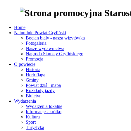
Home
Naturalnie Powiat Gryfiński
Bocian biały - nasza wizytówka
Fotogaleria
Nasze wydawnictwa
Nagroda Starosty Gryfińskiego
Promocja
O powiecie
Historia
Herb flaga
Gminy
Powiat dziś - mapa
Rozkłady jazdy
Biuletyn
Wydarzenia
Wydarzenia lokalne
Informacje - krótko
Kultura
Sport
Turystyka