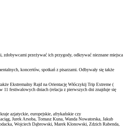
ami, zdobywcami przeżywać ich przygody, odkrywać nieznane miejsca
ntalnych, koncertów, spotkań z pisarzami. Odbywały się także
 także Ekstremalny Rajd na Orientację Włóczykij Trip Extreme (
 w 11 festiwalowych dniach (relacja z pierwszych dni znajduje się
aje azjatyckie, europejskie, afrykańskie czy
Maciąg, Jurek Arsoba, Tomasz Kuna, Wanda Nowatorska, Jakub
 Rodacka, Wojciech Dąbrowski, Marek Klonowski, Zdzich Rabenda,