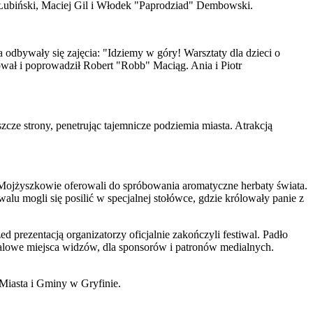
 Łubiński, Maciej Gil i Włodek "Paprodziad" Dembowski.
odbywały się zajęcia: "Idziemy w góry! Warsztaty dla dzieci o
ował i poprowadził Robert "Robb" Maciąg. Ania i Piotr
ze strony, penetrując tajemnicze podziemia miasta. Atrakcją
tr Mojżyszkowie oferowali do spróbowania aromatyczne herbaty świata.
lu mogli się posilić w specjalnej stołówce, gdzie królowały panie z
prezentacją organizatorzy oficjalnie zakończyli festiwal. Padło
tiwalowe miejsca widzów, dla sponsorów i patronów medialnych.
Miasta i Gminy w Gryfinie.