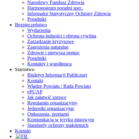
Narodowy Fundusz Zdrowia
Harmonogram poradni spec.
Informator Statystyczny Ochrony Zdrowia
Poradniki
Bezpieczeństwo
Wydarzenia
Ochrona ludności i obrona cywilna
Zarządzanie kryzysowe
Zagrożenia naturalne
Zdrowie i pierwsza pomoc
Poradniki
Kontakty i współpraca
Starostwo
Biuletyn Informacji Publicznej
Kontakt
Władze Powiatu / Rada Powiatu
ePUAP
Jak załatwić sprawę
Regulamin organizacyjny
Jednostki organizacyjne
Ogłoszenia, przetargi
Komunikacja w języku migowym
Standardy ochrony małoletnich
Kontakt