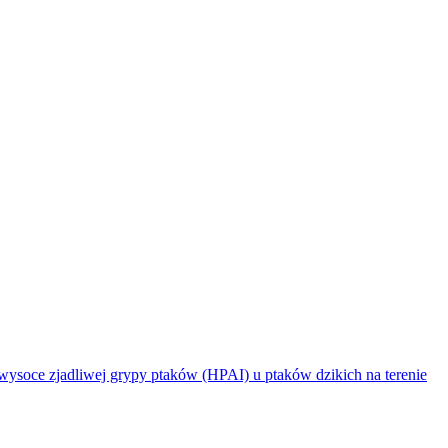
jadliwej grypy ptaków (HPAI) u ptaków dzikich na terenie