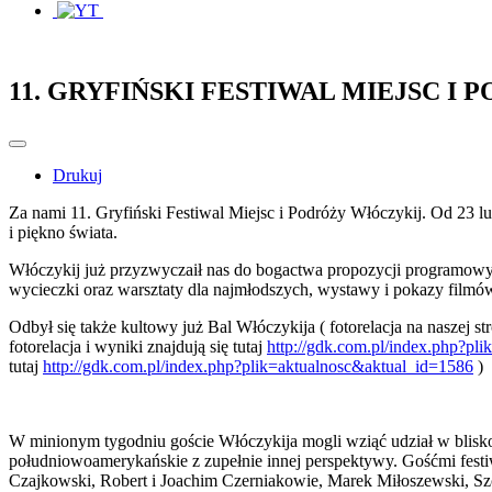
11. GRYFIŃSKI FESTIWAL MIEJSC 
Drukuj
Za nami 11. Gryfiński Festiwal Miejsc i Podróży Włóczykij. Od 23 
i piękno świata.
Włóczykij już przyzwyczaił nas do bogactwa propozycji programowy
wycieczki oraz warsztaty dla najmłodszych, wystawy i pokazy filmów
Odbył się także kultowy już Bal Włóczykija ( fotorelacja na naszej st
fotorelacja i wyniki znajdują się tutaj
http://gdk.com.pl/index.php?pl
tutaj
http://gdk.com.pl/index.php?plik=aktualnosc&aktual_id=1586
)
W minionym tygodniu goście Włóczykija mogli wziąć udział w blisko 5
południowoamerykańskie z zupełnie innej perspektywy. Gośćmi fes
Czajkowski, Robert i Joachim Czerniakowie, Marek Miłoszewski, S