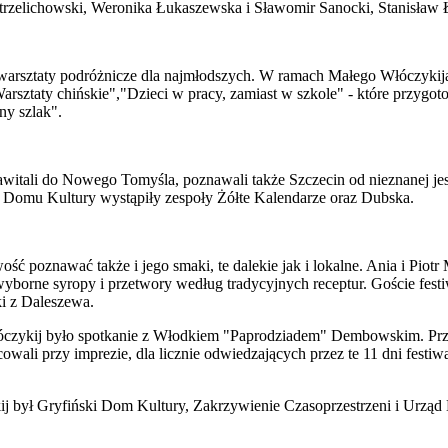
Strzelichowski, Weronika Łukaszewska i Sławomir Sanocki, Stanisław
warsztaty podróżnicze dla najmłodszych. W ramach Małego Włóczykija 
rsztaty chińskie","Dzieci w pracy, zamiast w szkole" - które przygot
ny szlak".
tali do Nowego Tomyśla, poznawali także Szczecin od nieznanej jeszc
m Domu Kultury wystąpiły zespoły Żółte Kalendarze oraz Dubska.
ść poznawać także i jego smaki, te dalekie jak i lokalne. Ania i Pio
orne syropy i przetwory według tradycyjnych receptur. Goście festiwa
i z Daleszewa.
łóczykij było spotkanie z Włodkiem "Paprodziadem" Dembowskim. Przed 
cowali przy imprezie, dla licznie odwiedzających przez te 11 dni fes
ij był Gryfiński Dom Kultury, Zakrzywienie Czasoprzestrzeni i Urząd 