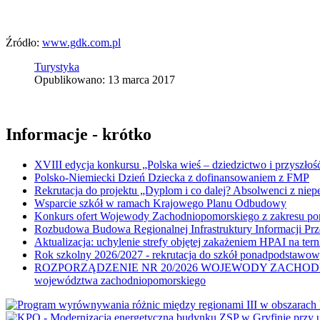
Źródło:
www.gdk.com.pl
Turystyka
Opublikowano: 13 marca 2017
Informacje - krótko
XVIII edycja konkursu „Polska wieś – dziedzictwo i przyszłość
Polsko-Niemiecki Dzień Dziecka z dofinansowaniem z FMP
Rekrutacja do projektu „Dyplom i co dalej? Absolwenci z nie
Wsparcie szkół w ramach Krajowego Planu Odbudowy
Konkurs ofert Wojewody Zachodniopomorskiego z zakresu po
Rozbudowa Budowa Regionalnej Infrastruktury Informacji Pr
Aktualizacja: uchylenie strefy objętej zakażeniem HPAI na ter
Rok szkolny 2026/2027 - rekrutacja do szkół ponadpodstawo
ROZPORZĄDZENIE NR 20/2026 WOJEWODY ZACHODNIOPOMORSK
województwa zachodniopomorskiego