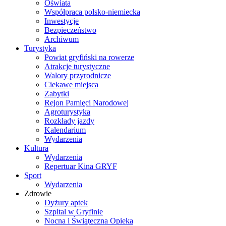
Oświata
Współpraca polsko-niemiecka
Inwestycje
Bezpieczeństwo
Archiwum
Turystyka
Powiat gryfiński na rowerze
Atrakcje turystyczne
Walory przyrodnicze
Ciekawe miejsca
Zabytki
Rejon Pamięci Narodowej
Agroturystyka
Rozkłady jazdy
Kalendarium
Wydarzenia
Kultura
Wydarzenia
Repertuar Kina GRYF
Sport
Wydarzenia
Zdrowie
Dyżury aptek
Szpital w Gryfinie
Nocna i Świąteczna Opieka