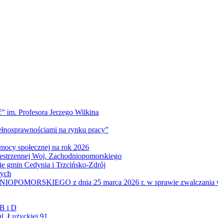
” im. Profesora Jerzego Wilkina
pełnosprawnościami na rynku pracy”
mocy społecznej na rok 2026
zestrzennej Woj. Zachodniopomorskiego
nie gmin Cedynia i Trzcińsko-Zdrój
wych
IEGO z dnia 25 marca 2026 r. w sprawie zwalczania wysoce z