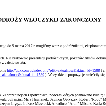
I PODRÓŻY WŁÓCZYKIJ ZAKOŃCZONY
lutego do 5 marca 2017 r. mogliśmy wraz z podróżnikami, eksplorator
ch. Nie brakowało prezentacji podróżniczych, pokazów filmów dokume
 z całego świata.
ronie
http://gdk.com.pl/index.php?plik=aktualnosc&aktual_id=1588
) a
ik=aktualnosc&aktual_id=1589
). Wszystkie te propozycje zmieściły się
0 prezentacjach i spotkaniach, podczas których poznawano kulturę i kr
tiwalu byli m.in.: Maja Hawranek, Szymon Opryszek, Robert "Robb" 
zczepan Ligęza, Łukasz Mizeracki, Arkadiusz "Arun" Milcarz, Kasia