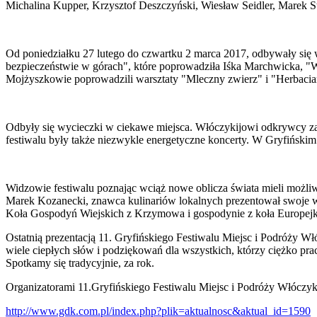
Michalina Kupper, Krzysztof Deszczyński, Wiesław Seidler, Marek 
Od poniedziałku 27 lutego do czwartku 2 marca 2017, odbywały się 
bezpieczeństwie w górach", które poprowadziła Iśka Marchwicka, "Wa
Mojżyszkowie poprowadzili warsztaty "Mleczny zwierz" i "Herbacia
Odbyły się wycieczki w ciekawe miejsca. Włóczykijowi odkrywcy zawi
festiwalu były także niezwykle energetyczne koncerty. W Gryfiński
Widzowie festiwalu poznając wciąż nowe oblicza świata mieli możliwo
Marek Kozanecki, znawca kulinariów lokalnych prezentował swoje wyb
Koła Gospodyń Wiejskich z Krzymowa i gospodynie z koła Europejk
Ostatnią prezentacją 11. Gryfińskiego Festiwalu Miejsc i Podróży W
wiele ciepłych słów i podziękowań dla wszystkich, którzy ciężko pra
Spotkamy się tradycyjnie, za rok.
Organizatorami 11.Gryfińskiego Festiwalu Miejsc i Podróży Włóczyk
http://www.gdk.com.pl/index.php?plik=aktualnosc&aktual_id=1590