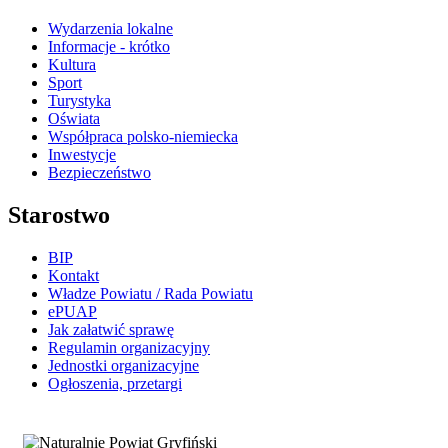
Wydarzenia lokalne
Informacje - krótko
Kultura
Sport
Turystyka
Oświata
Współpraca polsko-niemiecka
Inwestycje
Bezpieczeństwo
Starostwo
BIP
Kontakt
Władze Powiatu / Rada Powiatu
ePUAP
Jak załatwić sprawę
Regulamin organizacyjny
Jednostki organizacyjne
Ogłoszenia, przetargi