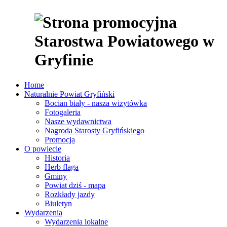
Home
Naturalnie Powiat Gryfiński
Bocian biały - nasza wizytówka
Fotogaleria
Nasze wydawnictwa
Nagroda Starosty Gryfińskiego
Promocja
O powiecie
Historia
Herb flaga
Gminy
Powiat dziś - mapa
Rozkłady jazdy
Biuletyn
Wydarzenia
Wydarzenia lokalne