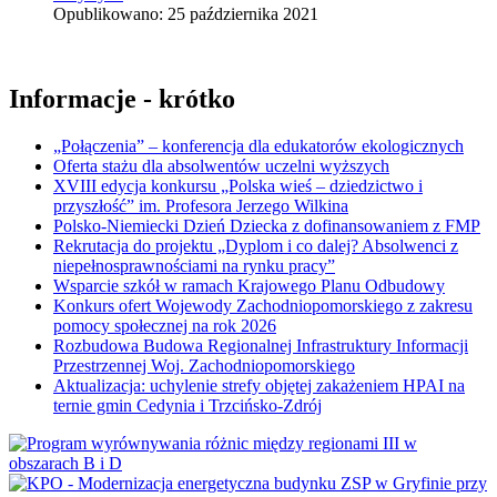
Opublikowano: 25 października 2021
Informacje - krótko
„Połączenia” – konferencja dla edukatorów ekologicznych
Oferta stażu dla absolwentów uczelni wyższych
XVIII edycja konkursu „Polska wieś – dziedzictwo i
przyszłość” im. Profesora Jerzego Wilkina
Polsko-Niemiecki Dzień Dziecka z dofinansowaniem z FMP
Rekrutacja do projektu „Dyplom i co dalej? Absolwenci z
niepełnosprawnościami na rynku pracy”
Wsparcie szkół w ramach Krajowego Planu Odbudowy
Konkurs ofert Wojewody Zachodniopomorskiego z zakresu
pomocy społecznej na rok 2026
Rozbudowa Budowa Regionalnej Infrastruktury Informacji
Przestrzennej Woj. Zachodniopomorskiego
Aktualizacja: uchylenie strefy objętej zakażeniem HPAI na
ternie gmin Cedynia i Trzcińsko-Zdrój