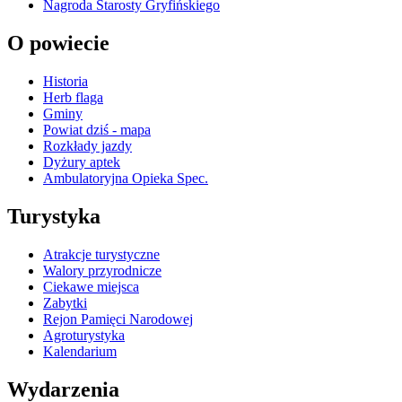
Nagroda Starosty Gryfińskiego
O powiecie
Historia
Herb flaga
Gminy
Powiat dziś - mapa
Rozkłady jazdy
Dyżury aptek
Ambulatoryjna Opieka Spec.
Turystyka
Atrakcje turystyczne
Walory przyrodnicze
Ciekawe miejsca
Zabytki
Rejon Pamięci Narodowej
Agroturystyka
Kalendarium
Wydarzenia