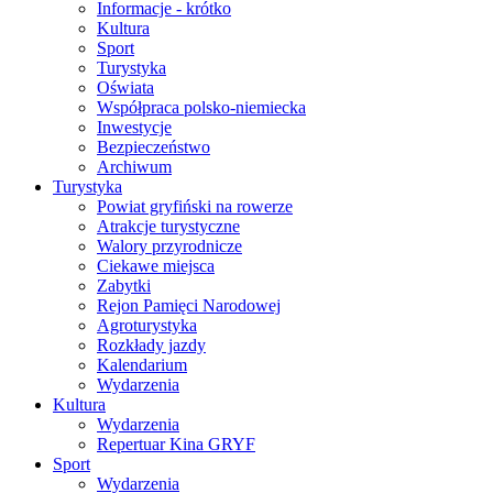
Informacje - krótko
Kultura
Sport
Turystyka
Oświata
Współpraca polsko-niemiecka
Inwestycje
Bezpieczeństwo
Archiwum
Turystyka
Powiat gryfiński na rowerze
Atrakcje turystyczne
Walory przyrodnicze
Ciekawe miejsca
Zabytki
Rejon Pamięci Narodowej
Agroturystyka
Rozkłady jazdy
Kalendarium
Wydarzenia
Kultura
Wydarzenia
Repertuar Kina GRYF
Sport
Wydarzenia