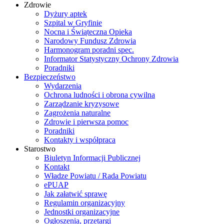
Zdrowie
Dyżury aptek
Szpital w Gryfinie
Nocna i Świąteczna Opieka
Narodowy Fundusz Zdrowia
Harmonogram poradni spec.
Informator Statystyczny Ochrony Zdrowia
Poradniki
Bezpieczeństwo
Wydarzenia
Ochrona ludności i obrona cywilna
Zarządzanie kryzysowe
Zagrożenia naturalne
Zdrowie i pierwsza pomoc
Poradniki
Kontakty i współpraca
Starostwo
Biuletyn Informacji Publicznej
Kontakt
Władze Powiatu / Rada Powiatu
ePUAP
Jak załatwić sprawę
Regulamin organizacyjny
Jednostki organizacyjne
Ogłoszenia, przetargi