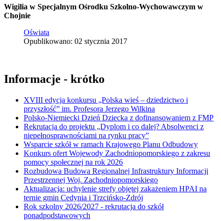
Wigilia w Specjalnym Ośrodku Szkolno-Wychowawczym w
Chojnie
Oświata
Opublikowano: 02 stycznia 2017
Informacje - krótko
XVIII edycja konkursu „Polska wieś – dziedzictwo i
przyszłość” im. Profesora Jerzego Wilkina
Polsko-Niemiecki Dzień Dziecka z dofinansowaniem z FMP
Rekrutacja do projektu „Dyplom i co dalej? Absolwenci z
niepełnosprawnościami na rynku pracy”
Wsparcie szkół w ramach Krajowego Planu Odbudowy
Konkurs ofert Wojewody Zachodniopomorskiego z zakresu
pomocy społecznej na rok 2026
Rozbudowa Budowa Regionalnej Infrastruktury Informacji
Przestrzennej Woj. Zachodniopomorskiego
Aktualizacja: uchylenie strefy objętej zakażeniem HPAI na
ternie gmin Cedynia i Trzcińsko-Zdrój
Rok szkolny 2026/2027 - rekrutacja do szkół
ponadpodstawowych