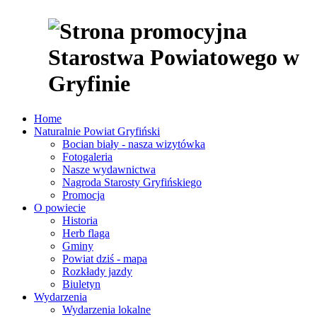
Home
Naturalnie Powiat Gryfiński
Bocian biały - nasza wizytówka
Fotogaleria
Nasze wydawnictwa
Nagroda Starosty Gryfińskiego
Promocja
O powiecie
Historia
Herb flaga
Gminy
Powiat dziś - mapa
Rozkłady jazdy
Biuletyn
Wydarzenia
Wydarzenia lokalne