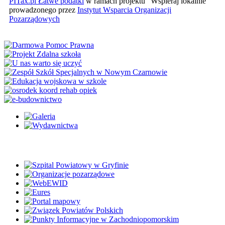
PITax.pl Łatwe podatki
w ramach projektu "Wspieraj lokalnie"
prowadzonego przez
Instytut Wsparcia Organizacji
Pozarządowych