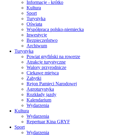
Informacje - krótko
Kultura
Sport
Turystyka
Oświata
Współpraca polsko-niemiecka
Inwestycje
Bezpieczeństwo
Archiwum
Turystyka
Powiat gryfiński na rowerze
Atrakcje turystyczne
Walory przyrodnicze
Ciekawe miejsca
Zabytki
Rejon Pamięci Narodowej
Agroturystyka
Rozkłady jazdy
Kalendarium
Wydarzenia
Kultura
Wydarzenia
Repertuar Kina GRYF
Sport
Wydarzenia