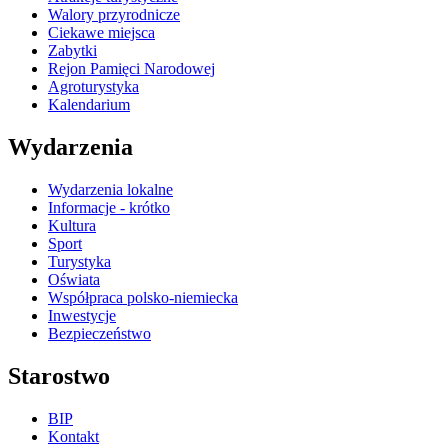
Walory przyrodnicze
Ciekawe miejsca
Zabytki
Rejon Pamięci Narodowej
Agroturystyka
Kalendarium
Wydarzenia
Wydarzenia lokalne
Informacje - krótko
Kultura
Sport
Turystyka
Oświata
Współpraca polsko-niemiecka
Inwestycje
Bezpieczeństwo
Starostwo
BIP
Kontakt