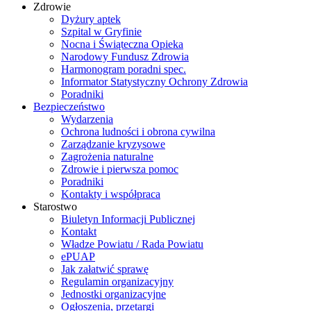
Zdrowie
Dyżury aptek
Szpital w Gryfinie
Nocna i Świąteczna Opieka
Narodowy Fundusz Zdrowia
Harmonogram poradni spec.
Informator Statystyczny Ochrony Zdrowia
Poradniki
Bezpieczeństwo
Wydarzenia
Ochrona ludności i obrona cywilna
Zarządzanie kryzysowe
Zagrożenia naturalne
Zdrowie i pierwsza pomoc
Poradniki
Kontakty i współpraca
Starostwo
Biuletyn Informacji Publicznej
Kontakt
Władze Powiatu / Rada Powiatu
ePUAP
Jak załatwić sprawę
Regulamin organizacyjny
Jednostki organizacyjne
Ogłoszenia, przetargi