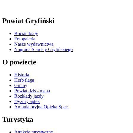
Powiat Gryfiński
Bocian biały
Fotogaleria
Nasze wydawnictwa
Nagroda Starosty Gryfińskiego
O powiecie
Historia
Herb flaga
Gminy
Powiat dziś - mapa
Rozkłady jazdy
Dyżury aptek
Ambulatoryjna Opieka Spec.
Turystyka
Atrakcje turystyczne