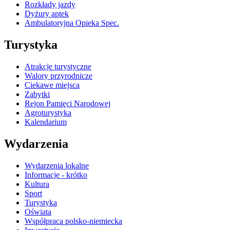
Rozkłady jazdy
Dyżury aptek
Ambulatoryjna Opieka Spec.
Turystyka
Atrakcje turystyczne
Walory przyrodnicze
Ciekawe miejsca
Zabytki
Rejon Pamięci Narodowej
Agroturystyka
Kalendarium
Wydarzenia
Wydarzenia lokalne
Informacje - krótko
Kultura
Sport
Turystyka
Oświata
Współpraca polsko-niemiecka