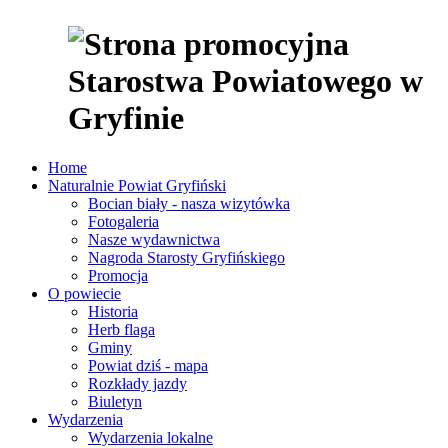
Home
Naturalnie Powiat Gryfiński
Bocian biały - nasza wizytówka
Fotogaleria
Nasze wydawnictwa
Nagroda Starosty Gryfińskiego
Promocja
O powiecie
Historia
Herb flaga
Gminy
Powiat dziś - mapa
Rozkłady jazdy
Biuletyn
Wydarzenia
Wydarzenia lokalne