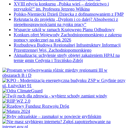
XVIII edycja konkursu „Polska wieś – dziedzictwo i
przyszłość” im. Profesora Jerzego Wilkina
Polsko-Niemiecki Dzień Dziecka z dofinansowaniem z FMP
Rekrutacja do projektu „Dyplom i co dalej? Absolwenci z
niepełnosprawnościami na rynku pracy”
Wsparcie szkół w ramach Krajowego Planu Odbudowy
Konkurs ofert Wojewody Zachodniopomorskiego z zakresu
pomocy społecznej na rok 2026
Rozbudowa Budowa Regionalnej Infrastruktury Informacji
Przestrzennej Woj. Zachodniopomorskiego
Aktualizacja: uchylenie strefy objętej zakażeniem HPAI na
ternie gmin Cedynia i Trzcińsko-Zdrój