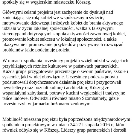
spotkały się w węgierskim miasteczku Köszeg.
Głównymi celami projektu jest zachęcenie do dyskusji nad
zmieniającą się rolą kobiet we współczesnym świecie,
motywowanie dziewcząt i młodych kobiet do brania aktywnego
udziału w życiu lokalnej społeczności, walka z fałszywymi
stereotypami dotyczącymi stopnia aktywności zawodowej kobiet,
promowanie kobiet sukcesu w lokalnej społeczności, a także
ukazywanie i promowanie przykładów pozytywnych rozwiązań
problemów jakie podejmuje projekt.
W ramach spotkania uczestnicy projektu wzięli udział w zajęciach
przybliżających różnice kulturowe w państwach partnerskich.
Każda grupa przygotowała prezentacje o swoim państwie, szkole i
systemie, jaki w niej obowiązuje. Uczestnicy podczas pobytu
podsumowali dotychczasowe działania projektu i przygotowali
newslettery oraz poznali kulturę i architekturę Köszeg ze
wspaniałymi zabytkami, potrawy kuchni węgierskiej i tradycyjne
tańce ludowe. Odwiedzili również miasto Szombathely, gdzie
uczestniczyli w jarmarku bożonarodzeniowym.
Mobilność mieszana projektu była poprzedzona międzynarodowym
spotkaniem projektowym w dniach 24-27 listopada 2016 r., które
również odbyło się w Köszeg. Liderzy grup partnerskich i dorośli