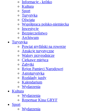
Informacje - krótko
Kultura
Sport
Turystyka
Oświata
Współpraca polsko-niemiecka
Inwestycje
Bezpieczeństwo
Archiwum
Turystyka
Powiat gryfiński na rowerze
Atrakcje turystyczne
Walory przyrodnicze
Ciekawe miejsca
Zabytki
Rejon Pamięci Narodowej
Agroturystyka
Rozkłady jazdy
Kalendarium
Wydarzenia
Kultura
Wydarzenia
Repertuar Kina GRYF
Sport
Wydarzenia