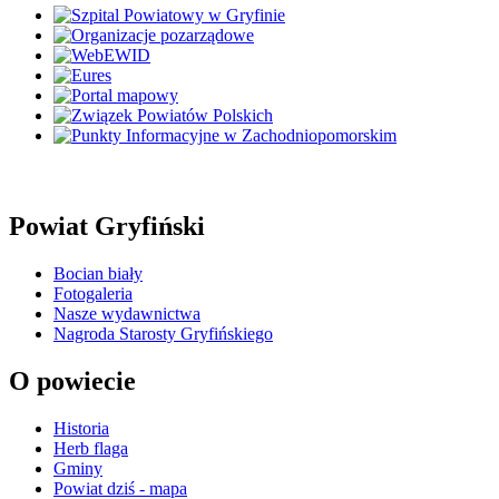
Powiat Gryfiński
Bocian biały
Fotogaleria
Nasze wydawnictwa
Nagroda Starosty Gryfińskiego
O powiecie
Historia
Herb flaga
Gminy
Powiat dziś - mapa