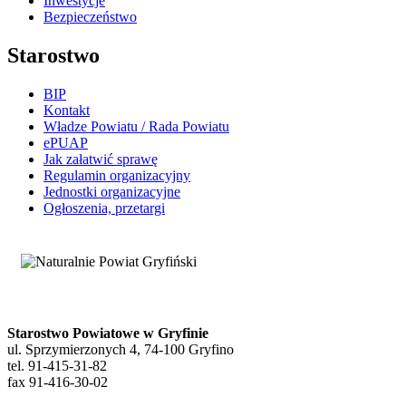
Inwestycje
Bezpieczeństwo
Starostwo
BIP
Kontakt
Władze Powiatu / Rada Powiatu
ePUAP
Jak załatwić sprawę
Regulamin organizacyjny
Jednostki organizacyjne
Ogłoszenia, przetargi
Starostwo Powiatowe w Gryfinie
ul. Sprzymierzonych 4, 74-100 Gryfino
tel. 91-415-31-82
fax 91-416-30-02