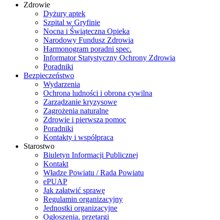
Zdrowie
Dyżury aptek
Szpital w Gryfinie
Nocna i Świąteczna Opieka
Narodowy Fundusz Zdrowia
Harmonogram poradni spec.
Informator Statystyczny Ochrony Zdrowia
Poradniki
Bezpieczeństwo
Wydarzenia
Ochrona ludności i obrona cywilna
Zarządzanie kryzysowe
Zagrożenia naturalne
Zdrowie i pierwsza pomoc
Poradniki
Kontakty i współpraca
Starostwo
Biuletyn Informacji Publicznej
Kontakt
Władze Powiatu / Rada Powiatu
ePUAP
Jak załatwić sprawę
Regulamin organizacyjny
Jednostki organizacyjne
Ogłoszenia, przetargi