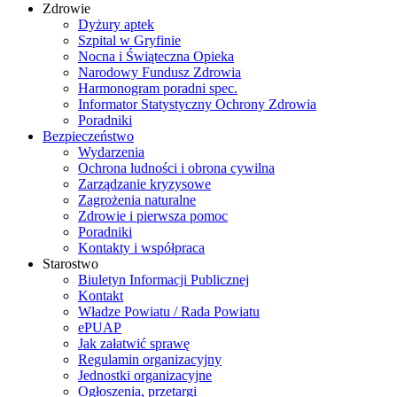
Zdrowie
Dyżury aptek
Szpital w Gryfinie
Nocna i Świąteczna Opieka
Narodowy Fundusz Zdrowia
Harmonogram poradni spec.
Informator Statystyczny Ochrony Zdrowia
Poradniki
Bezpieczeństwo
Wydarzenia
Ochrona ludności i obrona cywilna
Zarządzanie kryzysowe
Zagrożenia naturalne
Zdrowie i pierwsza pomoc
Poradniki
Kontakty i współpraca
Starostwo
Biuletyn Informacji Publicznej
Kontakt
Władze Powiatu / Rada Powiatu
ePUAP
Jak załatwić sprawę
Regulamin organizacyjny
Jednostki organizacyjne
Ogłoszenia, przetargi