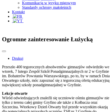
Komunikacja w języku migowym
Standardy ochrony małoletnich
Kontakt
Ogromne zainteresowanie Łużycką
Drukuj
Przeszło 400 tegorocznych absolwentów gimnazjów odwiedziło we
wtorek, 7 lutego Zespół Szkół Ponadgimnazjalnych nr 2 w Gryfinie
im. Bohaterów Powstania Warszawskiego, po to, by w ramach Dnia
Otwartego szkoły, móc zapoznać się z tegoroczną ofertą edukacyjną
największej szkoły ponadgimnazjalnej w Gryfinie.
Lekcje otwarte
Wśród odwiedzających znaleźli się uczniowie ośmiu gimnazjów nie
tylko z terenu całej gminy Gryfino ale także z Kołbacza oraz
Szczecina. Wtorkowy Dzień Otwarty był przede wszystkim okazją
dla potencjalnych przyszłych uczniów ZSP nr 2 Gryfinie do