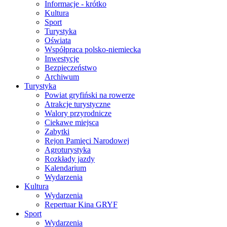
Informacje - krótko
Kultura
Sport
Turystyka
Oświata
Współpraca polsko-niemiecka
Inwestycje
Bezpieczeństwo
Archiwum
Turystyka
Powiat gryfiński na rowerze
Atrakcje turystyczne
Walory przyrodnicze
Ciekawe miejsca
Zabytki
Rejon Pamięci Narodowej
Agroturystyka
Rozkłady jazdy
Kalendarium
Wydarzenia
Kultura
Wydarzenia
Repertuar Kina GRYF
Sport
Wydarzenia