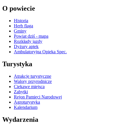
O powiecie
Historia
Herb flaga
Gminy
Powiat dziś - mapa
Rozkłady jazdy
Dyżury aptek
Ambulatoryjna Opieka Spec.
Turystyka
Atrakcje turystyczne
Walory przyrodnicze
Ciekawe miejsca
Zabytki
Rejon Pamięci Narodowej
Agroturystyka
Kalendarium
Wydarzenia