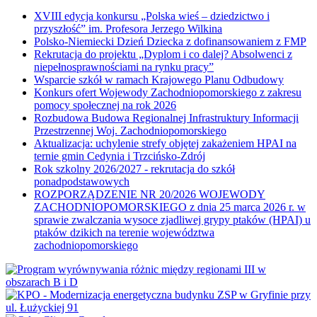
XVIII edycja konkursu „Polska wieś – dziedzictwo i
przyszłość” im. Profesora Jerzego Wilkina
Polsko-Niemiecki Dzień Dziecka z dofinansowaniem z FMP
Rekrutacja do projektu „Dyplom i co dalej? Absolwenci z
niepełnosprawnościami na rynku pracy”
Wsparcie szkół w ramach Krajowego Planu Odbudowy
Konkurs ofert Wojewody Zachodniopomorskiego z zakresu
pomocy społecznej na rok 2026
Rozbudowa Budowa Regionalnej Infrastruktury Informacji
Przestrzennej Woj. Zachodniopomorskiego
Aktualizacja: uchylenie strefy objętej zakażeniem HPAI na
ternie gmin Cedynia i Trzcińsko-Zdrój
Rok szkolny 2026/2027 - rekrutacja do szkół
ponadpodstawowych
ROZPORZĄDZENIE NR 20/2026 WOJEWODY
ZACHODNIOPOMORSKIEGO z dnia 25 marca 2026 r. w
sprawie zwalczania wysoce zjadliwej grypy ptaków (HPAI) u
ptaków dzikich na terenie województwa
zachodniopomorskiego