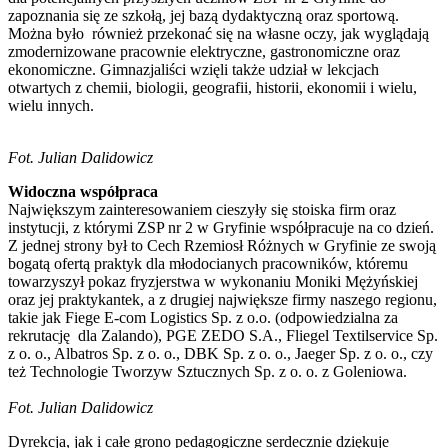
zapoznania się ze szkołą, jej bazą dydaktyczną oraz sportową.
Można było również przekonać się na własne oczy, jak wyglądają
zmodernizowane pracownie elektryczne, gastronomiczne oraz
ekonomiczne. Gimnazjaliści wzięli także udział w lekcjach
otwartych z chemii, biologii, geografii, historii, ekonomii i wielu,
wielu innych.
Fot. Julian Dalidowicz
Widoczna współpraca
Największym zainteresowaniem cieszyły się stoiska firm oraz
instytucji, z którymi ZSP nr 2 w Gryfinie współpracuje na co dzień.
Z jednej strony był to Cech Rzemiosł Różnych w Gryfinie ze swoją
bogatą ofertą praktyk dla młodocianych pracowników, któremu
towarzyszył pokaz fryzjerstwa w wykonaniu Moniki Mężyńskiej
oraz jej praktykantek, a z drugiej największe firmy naszego regionu,
takie jak Fiege E-com Logistics Sp. z o.o. (odpowiedzialna za
rekrutację dla Zalando), PGE ZEDO S.A., Fliegel Textilservice Sp.
z o. o., Albatros Sp. z o. o., DBK Sp. z o. o., Jaeger Sp. z o. o., czy
też Technologie Tworzyw Sztucznych Sp. z o. o. z Goleniowa.
Fot. Julian Dalidowicz
Dyrekcja, jak i całe grono pedagogiczne serdecznie dziękuje