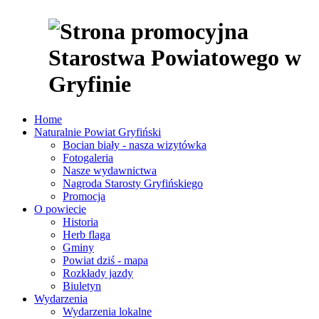
Home
Naturalnie Powiat Gryfiński
Bocian biały - nasza wizytówka
Fotogaleria
Nasze wydawnictwa
Nagroda Starosty Gryfińskiego
Promocja
O powiecie
Historia
Herb flaga
Gminy
Powiat dziś - mapa
Rozkłady jazdy
Biuletyn
Wydarzenia
Wydarzenia lokalne