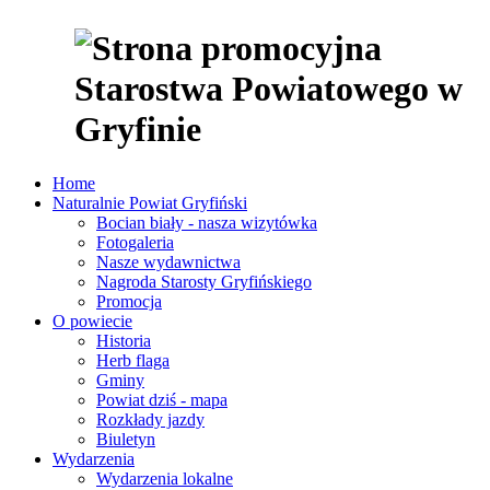
Home
Naturalnie Powiat Gryfiński
Bocian biały - nasza wizytówka
Fotogaleria
Nasze wydawnictwa
Nagroda Starosty Gryfińskiego
Promocja
O powiecie
Historia
Herb flaga
Gminy
Powiat dziś - mapa
Rozkłady jazdy
Biuletyn
Wydarzenia
Wydarzenia lokalne