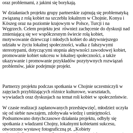
oraz problemami, z jakimi się borykają.
W działaniach projektu grupy partnerskie zajmują się problematyką
związaną z rolą kobiet na szczeblu lokalnym w Chojnie, Konya i
Köszeg oraz na poziomie krajowym w Polsce, Turcji i na
Węgrzech. Celem projektu jest również zachęcenie do dyskusji nad
zmieniającą się we współczesnym świecie rolą kobiet,
motywowanie dziewcząt i młodych kobiet do aktywniejszego
udziału w życiu lokalnej społeczności, walka z fałszywymi
stereotypami, dotyczącymi stopnia aktywności zawodowej kobiet,
promowanie kobiet sukcesu w lokalnej społeczności, a także
ukazywanie i promowanie przykładów pozytywnych rozwiązań
problemów, jakie podejmuje projekt.
Partnerzy projektu podczas spotkania w Chojnie uczestniczyli w
zajęciach przybliżających różnice kulturowe, warsztatach,
wywiadach oraz dyskusjach na temat roli kobiet w społeczeństwie.
W czasie realizacji zaplanowanych przedsięwzięć, młodzież uczyła
się od siebie nawzajem, zdobywała wiedzę i umiejętności.
Podsumowano dotychczasowe działania projektu, odbyły się
spotkania z władzami Chojny, lokalnymi kobietami sukcesu,
otworzono wystawę fotograficzną pt. „Kobiety