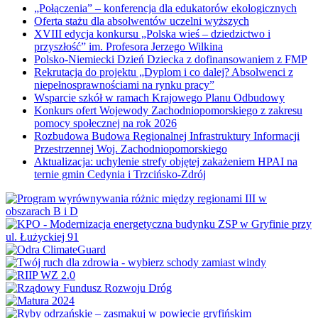
„Połączenia” – konferencja dla edukatorów ekologicznych
Oferta stażu dla absolwentów uczelni wyższych
XVIII edycja konkursu „Polska wieś – dziedzictwo i
przyszłość” im. Profesora Jerzego Wilkina
Polsko-Niemiecki Dzień Dziecka z dofinansowaniem z FMP
Rekrutacja do projektu „Dyplom i co dalej? Absolwenci z
niepełnosprawnościami na rynku pracy”
Wsparcie szkół w ramach Krajowego Planu Odbudowy
Konkurs ofert Wojewody Zachodniopomorskiego z zakresu
pomocy społecznej na rok 2026
Rozbudowa Budowa Regionalnej Infrastruktury Informacji
Przestrzennej Woj. Zachodniopomorskiego
Aktualizacja: uchylenie strefy objętej zakażeniem HPAI na
ternie gmin Cedynia i Trzcińsko-Zdrój