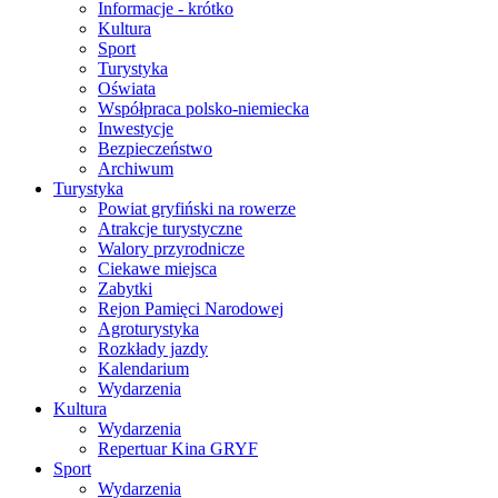
Informacje - krótko
Kultura
Sport
Turystyka
Oświata
Współpraca polsko-niemiecka
Inwestycje
Bezpieczeństwo
Archiwum
Turystyka
Powiat gryfiński na rowerze
Atrakcje turystyczne
Walory przyrodnicze
Ciekawe miejsca
Zabytki
Rejon Pamięci Narodowej
Agroturystyka
Rozkłady jazdy
Kalendarium
Wydarzenia
Kultura
Wydarzenia
Repertuar Kina GRYF
Sport
Wydarzenia