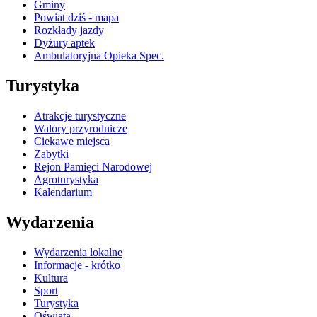
Gminy
Powiat dziś - mapa
Rozkłady jazdy
Dyżury aptek
Ambulatoryjna Opieka Spec.
Turystyka
Atrakcje turystyczne
Walory przyrodnicze
Ciekawe miejsca
Zabytki
Rejon Pamięci Narodowej
Agroturystyka
Kalendarium
Wydarzenia
Wydarzenia lokalne
Informacje - krótko
Kultura
Sport
Turystyka
Oświata