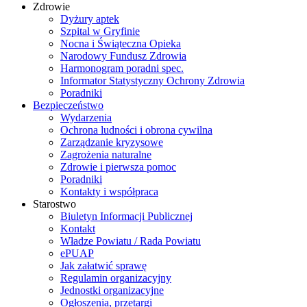
Zdrowie
Dyżury aptek
Szpital w Gryfinie
Nocna i Świąteczna Opieka
Narodowy Fundusz Zdrowia
Harmonogram poradni spec.
Informator Statystyczny Ochrony Zdrowia
Poradniki
Bezpieczeństwo
Wydarzenia
Ochrona ludności i obrona cywilna
Zarządzanie kryzysowe
Zagrożenia naturalne
Zdrowie i pierwsza pomoc
Poradniki
Kontakty i współpraca
Starostwo
Biuletyn Informacji Publicznej
Kontakt
Władze Powiatu / Rada Powiatu
ePUAP
Jak załatwić sprawę
Regulamin organizacyjny
Jednostki organizacyjne
Ogłoszenia, przetargi