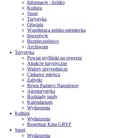
Informacje - krótko
Kultura
Sport
Turystyka
Oświata
Współpraca polsko-niemiecka
Inwestycje
Bezpieczeństwo
Archiwum
Turystyka
Powiat gryfiński na rowerze
Atrakcje turystyczne
Walory przyrodnicze
Ciekawe miejsca
Zabytki
Rejon Pamięci Narodowej
Agroturystyka
Rozkłady jazdy
Kalendarium
Wydarzenia
Kultura
Wydarzenia
Repertuar Kina GRYF
Sport
Wydarzenia