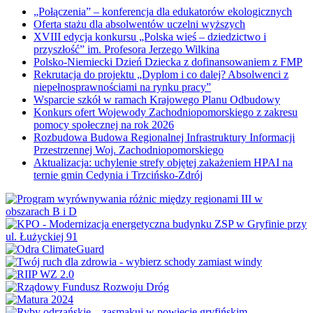
„Połączenia” – konferencja dla edukatorów ekologicznych
Oferta stażu dla absolwentów uczelni wyższych
XVIII edycja konkursu „Polska wieś – dziedzictwo i
przyszłość” im. Profesora Jerzego Wilkina
Polsko-Niemiecki Dzień Dziecka z dofinansowaniem z FMP
Rekrutacja do projektu „Dyplom i co dalej? Absolwenci z
niepełnosprawnościami na rynku pracy”
Wsparcie szkół w ramach Krajowego Planu Odbudowy
Konkurs ofert Wojewody Zachodniopomorskiego z zakresu
pomocy społecznej na rok 2026
Rozbudowa Budowa Regionalnej Infrastruktury Informacji
Przestrzennej Woj. Zachodniopomorskiego
Aktualizacja: uchylenie strefy objętej zakażeniem HPAI na
ternie gmin Cedynia i Trzcińsko-Zdrój