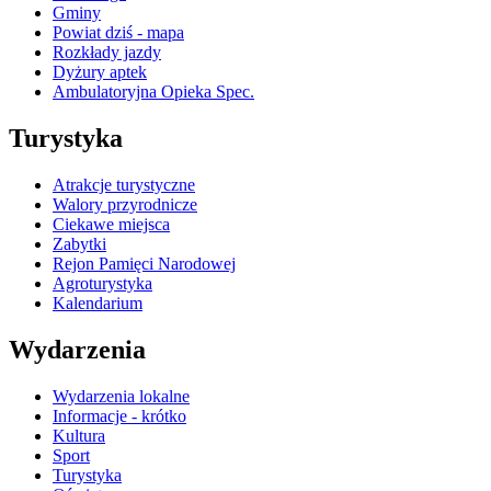
Gminy
Powiat dziś - mapa
Rozkłady jazdy
Dyżury aptek
Ambulatoryjna Opieka Spec.
Turystyka
Atrakcje turystyczne
Walory przyrodnicze
Ciekawe miejsca
Zabytki
Rejon Pamięci Narodowej
Agroturystyka
Kalendarium
Wydarzenia
Wydarzenia lokalne
Informacje - krótko
Kultura
Sport
Turystyka