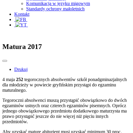
Komunikacja w języku migowym
Standardy ochrony małoletnich
Kontakt
Matura 2017
Drukuj
4 maja
252
tegorocznych absolwentów szkół ponadgminazjalnych
dla młodzieży w powiecie gryfińskim przystąpi do egzaminu
maturalnego.
Tegoroczni absolwenci muszą przystąpić obowiązkowo do dwóch
egzaminów ustnych oraz czterech egzaminów pisemnych. Oprócz
jednego obowiązkowego przedmiotu dodatkowego maturzysta ma
prawo przystąpić jeszcze do nie więcej niż pięciu innych
przedmiotów.
Aby uzyskać maturę abiturient musi uzyskać minimum 30 proc.