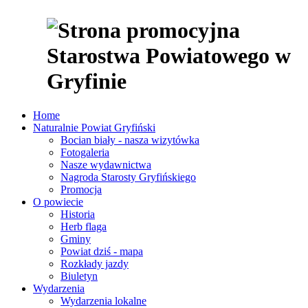
Home
Naturalnie Powiat Gryfiński
Bocian biały - nasza wizytówka
Fotogaleria
Nasze wydawnictwa
Nagroda Starosty Gryfińskiego
Promocja
O powiecie
Historia
Herb flaga
Gminy
Powiat dziś - mapa
Rozkłady jazdy
Biuletyn
Wydarzenia
Wydarzenia lokalne