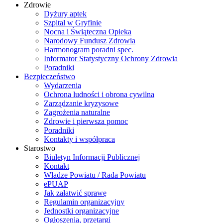
Zdrowie
Dyżury aptek
Szpital w Gryfinie
Nocna i Świąteczna Opieka
Narodowy Fundusz Zdrowia
Harmonogram poradni spec.
Informator Statystyczny Ochrony Zdrowia
Poradniki
Bezpieczeństwo
Wydarzenia
Ochrona ludności i obrona cywilna
Zarządzanie kryzysowe
Zagrożenia naturalne
Zdrowie i pierwsza pomoc
Poradniki
Kontakty i współpraca
Starostwo
Biuletyn Informacji Publicznej
Kontakt
Władze Powiatu / Rada Powiatu
ePUAP
Jak załatwić sprawę
Regulamin organizacyjny
Jednostki organizacyjne
Ogłoszenia, przetargi