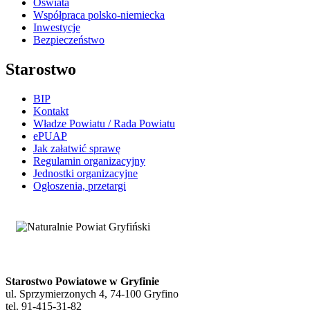
Oświata
Współpraca polsko-niemiecka
Inwestycje
Bezpieczeństwo
Starostwo
BIP
Kontakt
Władze Powiatu / Rada Powiatu
ePUAP
Jak załatwić sprawę
Regulamin organizacyjny
Jednostki organizacyjne
Ogłoszenia, przetargi
Starostwo Powiatowe w Gryfinie
ul. Sprzymierzonych 4, 74-100 Gryfino
tel. 91-415-31-82