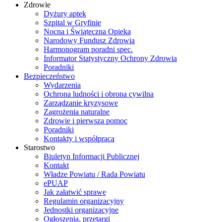
Zdrowie
Dyżury aptek
Szpital w Gryfinie
Nocna i Świąteczna Opieka
Narodowy Fundusz Zdrowia
Harmonogram poradni spec.
Informator Statystyczny Ochrony Zdrowia
Poradniki
Bezpieczeństwo
Wydarzenia
Ochrona ludności i obrona cywilna
Zarządzanie kryzysowe
Zagrożenia naturalne
Zdrowie i pierwsza pomoc
Poradniki
Kontakty i współpraca
Starostwo
Biuletyn Informacji Publicznej
Kontakt
Władze Powiatu / Rada Powiatu
ePUAP
Jak załatwić sprawę
Regulamin organizacyjny
Jednostki organizacyjne
Ogłoszenia, przetargi