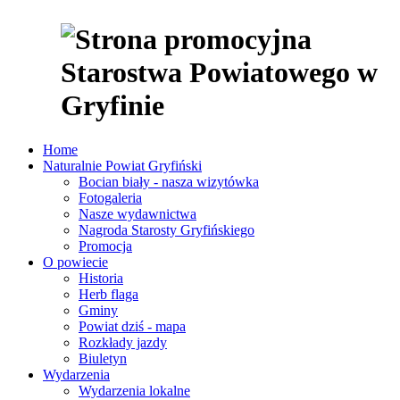
Home
Naturalnie Powiat Gryfiński
Bocian biały - nasza wizytówka
Fotogaleria
Nasze wydawnictwa
Nagroda Starosty Gryfińskiego
Promocja
O powiecie
Historia
Herb flaga
Gminy
Powiat dziś - mapa
Rozkłady jazdy
Biuletyn
Wydarzenia
Wydarzenia lokalne