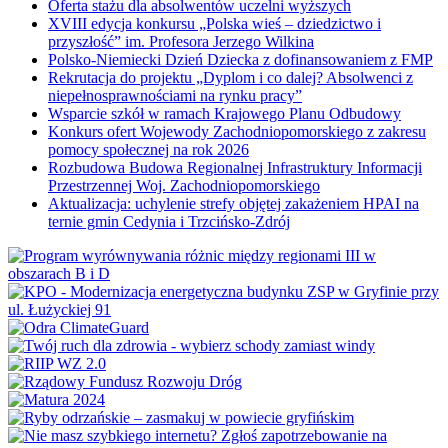
Oferta stażu dla absolwentów uczelni wyższych
XVIII edycja konkursu „Polska wieś – dziedzictwo i
przyszłość” im. Profesora Jerzego Wilkina
Polsko-Niemiecki Dzień Dziecka z dofinansowaniem z FMP
Rekrutacja do projektu „Dyplom i co dalej? Absolwenci z
niepełnosprawnościami na rynku pracy”
Wsparcie szkół w ramach Krajowego Planu Odbudowy
Konkurs ofert Wojewody Zachodniopomorskiego z zakresu
pomocy społecznej na rok 2026
Rozbudowa Budowa Regionalnej Infrastruktury Informacji
Przestrzennej Woj. Zachodniopomorskiego
Aktualizacja: uchylenie strefy objętej zakażeniem HPAI na
ternie gmin Cedynia i Trzcińsko-Zdrój