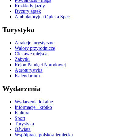
Powiat dziś - mapa
Rozkłady jazdy
Dyżury aptek
Ambulatoryjna Opieka Spec.
Turystyka
Atrakcje turystyczne
Walory przyrodnicze
Ciekawe miejsca
Zabytki
Rejon Pamięci Narodowej
Agroturystyka
Kalendarium
Wydarzenia
Wydarzenia lokalne
Informacje - krótko
Kultura
Sport
Turystyka
Oświata
Współpraca polsko-niemiecka