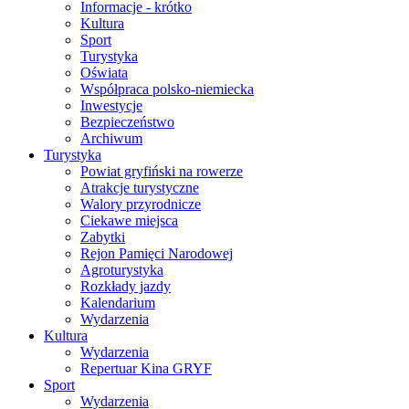
Informacje - krótko
Kultura
Sport
Turystyka
Oświata
Współpraca polsko-niemiecka
Inwestycje
Bezpieczeństwo
Archiwum
Turystyka
Powiat gryfiński na rowerze
Atrakcje turystyczne
Walory przyrodnicze
Ciekawe miejsca
Zabytki
Rejon Pamięci Narodowej
Agroturystyka
Rozkłady jazdy
Kalendarium
Wydarzenia
Kultura
Wydarzenia
Repertuar Kina GRYF
Sport
Wydarzenia