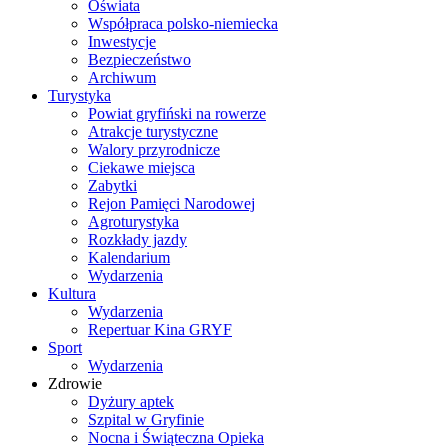
Oświata
Współpraca polsko-niemiecka
Inwestycje
Bezpieczeństwo
Archiwum
Turystyka
Powiat gryfiński na rowerze
Atrakcje turystyczne
Walory przyrodnicze
Ciekawe miejsca
Zabytki
Rejon Pamięci Narodowej
Agroturystyka
Rozkłady jazdy
Kalendarium
Wydarzenia
Kultura
Wydarzenia
Repertuar Kina GRYF
Sport
Wydarzenia
Zdrowie
Dyżury aptek
Szpital w Gryfinie
Nocna i Świąteczna Opieka