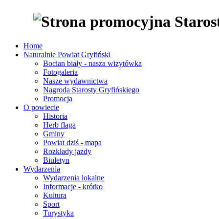
Home
Naturalnie Powiat Gryfiński
Bocian biały - nasza wizytówka
Fotogaleria
Nasze wydawnictwa
Nagroda Starosty Gryfińskiego
Promocja
O powiecie
Historia
Herb flaga
Gminy
Powiat dziś - mapa
Rozkłady jazdy
Biuletyn
Wydarzenia
Wydarzenia lokalne
Informacje - krótko
Kultura
Sport
Turystyka