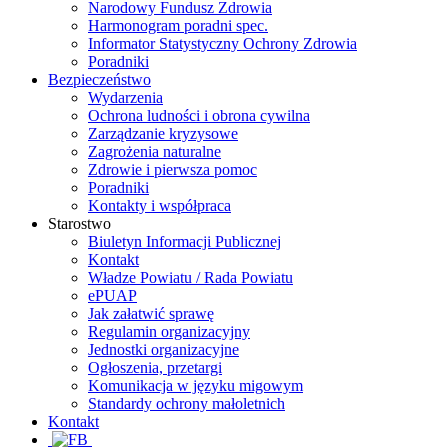
Narodowy Fundusz Zdrowia
Harmonogram poradni spec.
Informator Statystyczny Ochrony Zdrowia
Poradniki
Bezpieczeństwo
Wydarzenia
Ochrona ludności i obrona cywilna
Zarządzanie kryzysowe
Zagrożenia naturalne
Zdrowie i pierwsza pomoc
Poradniki
Kontakty i współpraca
Starostwo
Biuletyn Informacji Publicznej
Kontakt
Władze Powiatu / Rada Powiatu
ePUAP
Jak załatwić sprawę
Regulamin organizacyjny
Jednostki organizacyjne
Ogłoszenia, przetargi
Komunikacja w języku migowym
Standardy ochrony małoletnich
Kontakt