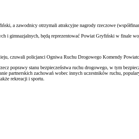
ński, a zawodnicy otrzymali atrakcyjne nagrody rzeczowe (współfina
ych i gimnazjalnych, będą reprezentować Powiat Gryfiński w finale wo
nieju, czuwali policjanci Ogniwa Ruchu Drogowego Komendy Powiatow
na rzecz poprawy stanu bezpieczeństwa ruchu drogowego, w tym bezpiec
owanie partnerskich zachowań wobec innych uczestników ruchu, popular
kże rekreacji i sportu.