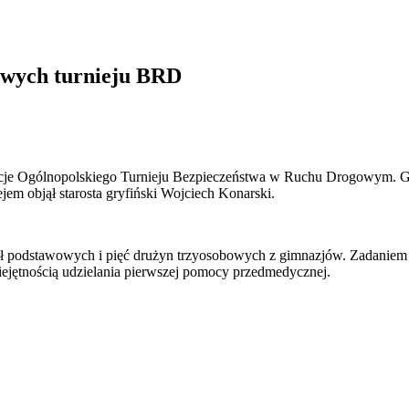
owych turnieju BRD
nacje Ogólnopolskiego Turnieju Bezpieczeństwa w Ruchu Drogowym. 
em objął starosta gryfiński Wojciech Konarski.
ół podstawowych i pięć drużyn trzyosobowych z gimnazjów. Zadaniem k
jętnością udzielania pierwszej pomocy przedmedycznej.