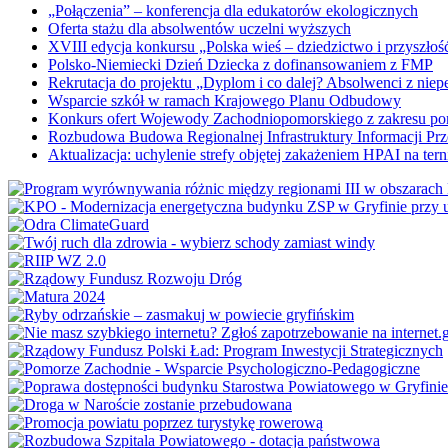
„Połączenia” – konferencja dla edukatorów ekologicznych
Oferta stażu dla absolwentów uczelni wyższych
XVIII edycja konkursu „Polska wieś – dziedzictwo i przyszłość
Polsko-Niemiecki Dzień Dziecka z dofinansowaniem z FMP
Rekrutacja do projektu „Dyplom i co dalej? Absolwenci z nie
Wsparcie szkół w ramach Krajowego Planu Odbudowy
Konkurs ofert Wojewody Zachodniopomorskiego z zakresu po
Rozbudowa Budowa Regionalnej Infrastruktury Informacji Pr
Aktualizacja: uchylenie strefy objętej zakażeniem HPAI na ter