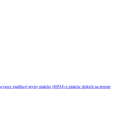
jadliwej grypy ptaków (HPAI) u ptaków dzikich na terenie