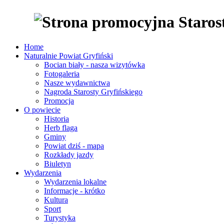
Home
Naturalnie Powiat Gryfiński
Bocian biały - nasza wizytówka
Fotogaleria
Nasze wydawnictwa
Nagroda Starosty Gryfińskiego
Promocja
O powiecie
Historia
Herb flaga
Gminy
Powiat dziś - mapa
Rozkłady jazdy
Biuletyn
Wydarzenia
Wydarzenia lokalne
Informacje - krótko
Kultura
Sport
Turystyka