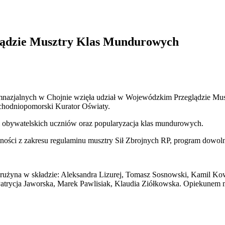
ądzie Musztry Klas Mundurowych
imnazjalnych w Chojnie wzięła udział w Wojewódzkim Przeglądzie M
Zachodniopomorski Kurator Oświaty.
i obywatelskich uczniów oraz popularyzacja klas mundurowych.
ości z zakresu regulaminu musztry Sił Zbrojnych RP, program dowol
drużyna w składzie: Aleksandra Lizurej, Tomasz Sosnowski, Kamil Kow
 Patrycja Jaworska, Marek Pawlisiak, Klaudia Ziółkowska. Opiekunem