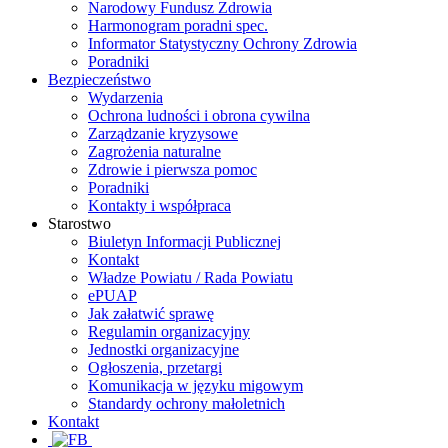
Narodowy Fundusz Zdrowia
Harmonogram poradni spec.
Informator Statystyczny Ochrony Zdrowia
Poradniki
Bezpieczeństwo
Wydarzenia
Ochrona ludności i obrona cywilna
Zarządzanie kryzysowe
Zagrożenia naturalne
Zdrowie i pierwsza pomoc
Poradniki
Kontakty i współpraca
Starostwo
Biuletyn Informacji Publicznej
Kontakt
Władze Powiatu / Rada Powiatu
ePUAP
Jak załatwić sprawę
Regulamin organizacyjny
Jednostki organizacyjne
Ogłoszenia, przetargi
Komunikacja w języku migowym
Standardy ochrony małoletnich
Kontakt