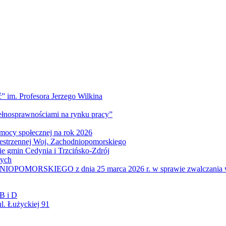
” im. Profesora Jerzego Wilkina
pełnosprawnościami na rynku pracy”
mocy społecznej na rok 2026
zestrzennej Woj. Zachodniopomorskiego
nie gmin Cedynia i Trzcińsko-Zdrój
wych
IEGO z dnia 25 marca 2026 r. w sprawie zwalczania wysoce z