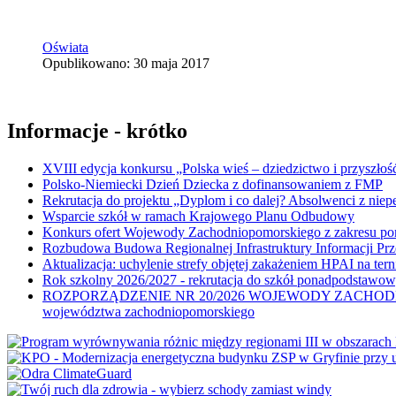
Oświata
Opublikowano: 30 maja 2017
Informacje - krótko
XVIII edycja konkursu „Polska wieś – dziedzictwo i przyszłość
Polsko-Niemiecki Dzień Dziecka z dofinansowaniem z FMP
Rekrutacja do projektu „Dyplom i co dalej? Absolwenci z nie
Wsparcie szkół w ramach Krajowego Planu Odbudowy
Konkurs ofert Wojewody Zachodniopomorskiego z zakresu po
Rozbudowa Budowa Regionalnej Infrastruktury Informacji Pr
Aktualizacja: uchylenie strefy objętej zakażeniem HPAI na ter
Rok szkolny 2026/2027 - rekrutacja do szkół ponadpodstawo
ROZPORZĄDZENIE NR 20/2026 WOJEWODY ZACHODNIOPOMORSK
województwa zachodniopomorskiego