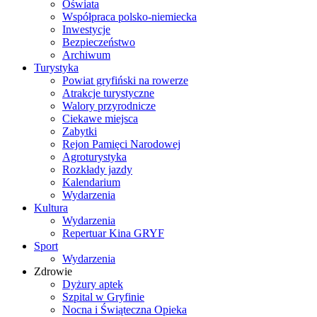
Oświata
Współpraca polsko-niemiecka
Inwestycje
Bezpieczeństwo
Archiwum
Turystyka
Powiat gryfiński na rowerze
Atrakcje turystyczne
Walory przyrodnicze
Ciekawe miejsca
Zabytki
Rejon Pamięci Narodowej
Agroturystyka
Rozkłady jazdy
Kalendarium
Wydarzenia
Kultura
Wydarzenia
Repertuar Kina GRYF
Sport
Wydarzenia
Zdrowie
Dyżury aptek
Szpital w Gryfinie
Nocna i Świąteczna Opieka