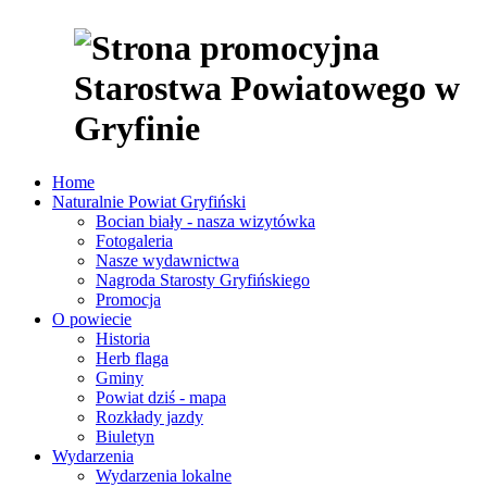
Home
Naturalnie Powiat Gryfiński
Bocian biały - nasza wizytówka
Fotogaleria
Nasze wydawnictwa
Nagroda Starosty Gryfińskiego
Promocja
O powiecie
Historia
Herb flaga
Gminy
Powiat dziś - mapa
Rozkłady jazdy
Biuletyn
Wydarzenia
Wydarzenia lokalne