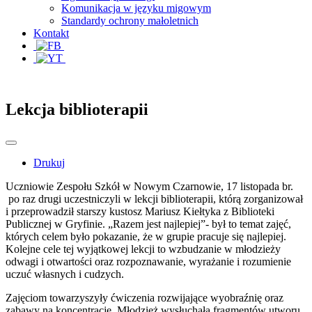
Komunikacja w języku migowym
Standardy ochrony małoletnich
Kontakt
Lekcja biblioterapii
Drukuj
Uczniowie Zespołu Szkół w Nowym Czarnowie, 17 listopada br.
po raz drugi uczestniczyli w lekcji biblioterapii, którą zorganizował
i przeprowadził starszy kustosz Mariusz Kiełtyka z Biblioteki
Publicznej w Gryfinie. „Razem jest najlepiej”- był to temat zajęć,
których celem było pokazanie, że w grupie pracuje się najlepiej.
Kolejne cele tej wyjątkowej lekcji to wzbudzanie w młodzieży
odwagi i otwartości oraz rozpoznawanie, wyrażanie i rozumienie
uczuć własnych i cudzych.
Zajęciom towarzyszyły ćwiczenia rozwijające wyobraźnię oraz
zabawy na koncentrację. Młodzież wysłuchała fragmentów utworu