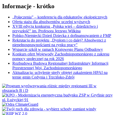
Informacje - krótko
„Połączenia” – konferencja dla edukatorów ekologicznych
Oferta stażu dla absolwentów uczelni wyższych
XVIII edycja konkursu „Polska wieś – dziedzictwo i
przyszłość” im. Profesora Jerzego Wilkina
Polsko-Niemiecki Dzień Dziecka z dofinansowaniem z FMP
Rekrutacja do projektu „Dyplom i co dalej? Absolwenci z
niepełnosprawnościami na rynku pracy”
Wsparcie szkół w ramach Krajowego Planu Odbudowy
Konkurs ofert Wojewody Zachodniopomorskiego z zakresu
pomocy społecznej na rok 2026
Rozbudowa Budowa Regionalnej Infrastruktury Informacji
Przestrzennej Woj. Zachodniopomorskiego
Aktualizacja: uchylenie strefy objętej zakażeniem HPAI na
ternie gmin Cedynia i Trzcińsko-Zdrój