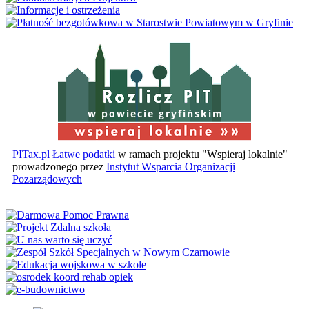
w powiecie gryfińskim
PITax.pl Łatwe podatki
w ramach projektu "Wspieraj lokalnie"
prowadzonego przez
Instytut Wsparcia Organizacji
Pozarządowych