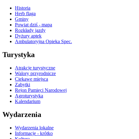
Historia
Herb flaga
Gminy
Powiat dziś - mapa
Rozkłady jazdy
Dyżury aptek
Ambulatoryjna Opieka Spec.
Turystyka
Atrakcje turystyczne
Walory przyrodnicze
Ciekawe miejsca
Zabytki
Rejon Pamięci Narodowej
Agroturystyka
Kalendarium
Wydarzenia
Wydarzenia lokalne
Informacje - krótko
Kultura