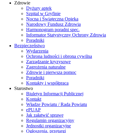
Zdrowie
Dyżury aptek
Szpital w Gryfinie
Nocna i Świąteczna Opieka
Narodowy Fundusz Zdrowia
Harmonogram poradni spec.
Informator Statystyczny Ochrony Zdrowia
Poradniki
Bezpieczeństwo
Wydarzenia
Ochrona ludności i obrona cywilna
Zarządzanie kryzysowe
Zagrożenia naturalne
Zdrowie i pierwsza pomoc
Poradniki
Kontakty i współpraca
Starostwo
Biuletyn Informacji Publicznej
Kontakt
Władze Powiatu / Rada Powiatu
ePUAP
Jak załatwić sprawę
Regulamin organizacyjny
Jednostki organizacyjne
Ogłoszenia, przetargi