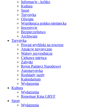
Informacje - krótko
Kultura
Sport
Turystyka
Oświata
Współpraca polsko-niemiecka
Inwestycje
Bezpieczeństwo
Archiwum
Turystyka
Powiat gryfiński na rowerze
Atrakcje turystyczne
Walory przyrodnicze
Ciekawe miejsca
Zabytki
Rejon Pamięci Narodowej
Agroturystyka
Rozkłady jazdy
Kalendarium
Wydarzenia
Kultura
Wydarzenia
Repertuar Kina GRYF
Sport
Wydarzenia