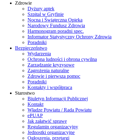
Zdrowie
Dyżury aptek
Szpital w Gryfinie
Nocna i Świąteczna Opieka
Narodowy Fundusz Zdrowia
Harmonogram poradni spec.
Informator Statystyczny Ochrony Zdrowia
Poradniki
Bezpieczeństwo
Wydarzenia
Ochrona ludności i obrona cywilna
Zarządzanie kryzysowe
Zagrożenia naturalne
Zdrowie i pierwsza pomoc
Poradniki
Kontakty i współpraca
Starostwo
Biuletyn Informacji Publicznej
Kontakt
Władze Powiatu / Rada Powiatu
ePUAP
Jak załatwić sprawę
Regulamin organizacyjny
Jednostki organizacyjne
Ogłoszenia, przetargi