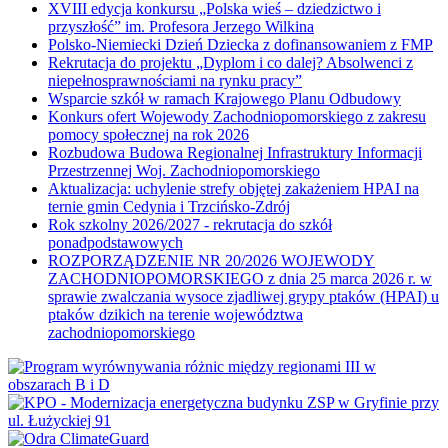
XVIII edycja konkursu „Polska wieś – dziedzictwo i
przyszłość” im. Profesora Jerzego Wilkina
Polsko-Niemiecki Dzień Dziecka z dofinansowaniem z FMP
Rekrutacja do projektu „Dyplom i co dalej? Absolwenci z
niepełnosprawnościami na rynku pracy”
Wsparcie szkół w ramach Krajowego Planu Odbudowy
Konkurs ofert Wojewody Zachodniopomorskiego z zakresu
pomocy społecznej na rok 2026
Rozbudowa Budowa Regionalnej Infrastruktury Informacji
Przestrzennej Woj. Zachodniopomorskiego
Aktualizacja: uchylenie strefy objętej zakażeniem HPAI na
ternie gmin Cedynia i Trzcińsko-Zdrój
Rok szkolny 2026/2027 - rekrutacja do szkół
ponadpodstawowych
ROZPORZĄDZENIE NR 20/2026 WOJEWODY
ZACHODNIOPOMORSKIEGO z dnia 25 marca 2026 r. w
sprawie zwalczania wysoce zjadliwej grypy ptaków (HPAI) u
ptaków dzikich na terenie województwa
zachodniopomorskiego