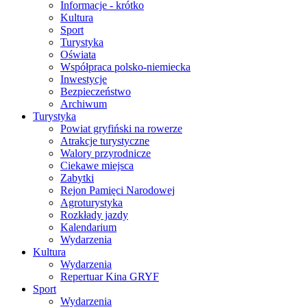
Informacje - krótko
Kultura
Sport
Turystyka
Oświata
Współpraca polsko-niemiecka
Inwestycje
Bezpieczeństwo
Archiwum
Turystyka
Powiat gryfiński na rowerze
Atrakcje turystyczne
Walory przyrodnicze
Ciekawe miejsca
Zabytki
Rejon Pamięci Narodowej
Agroturystyka
Rozkłady jazdy
Kalendarium
Wydarzenia
Kultura
Wydarzenia
Repertuar Kina GRYF
Sport
Wydarzenia