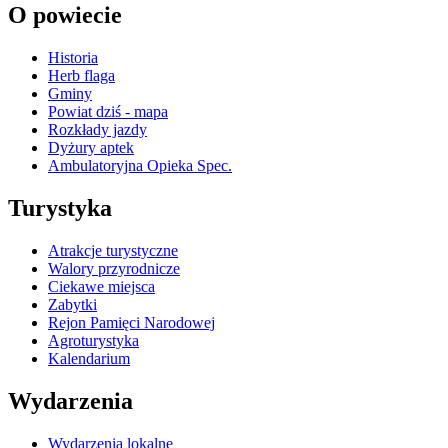
O powiecie
Historia
Herb flaga
Gminy
Powiat dziś - mapa
Rozkłady jazdy
Dyżury aptek
Ambulatoryjna Opieka Spec.
Turystyka
Atrakcje turystyczne
Walory przyrodnicze
Ciekawe miejsca
Zabytki
Rejon Pamięci Narodowej
Agroturystyka
Kalendarium
Wydarzenia
Wydarzenia lokalne