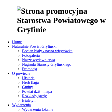
Home
Naturalnie Powiat Gryfiński
Bocian biały - nasza wizytówka
Fotogaleria
Nasze wydawnictwa
Nagroda Starosty Gryfińskiego
Promocja
O powiecie
Historia
Herb flaga
Gminy
Powiat dziś - mapa
Rozkłady jazdy
Biuletyn
Wydarzenia
Wydarzenia lokalne