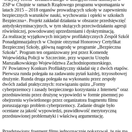
ZSP w Chojnie w ramach Rządowego programu wspomagania w
latach 2015 – 2018 organów prowadzących szkoły w zapewnieniu
bezpiecznych warunków nauki, wychowania i opieki w szkołach
Bezpieczna+. Projekt zakładał działania w obszarze przedsięwzięć
antydyskryminacyjnych, w tym służących przeciwdziałaniu agresji
rówieśniczej, powodowanej uprzedzeniami i dyskryminacją.
Za realizację wyjątkowych inicjatyw profilaktycznych Zespół Szkół
Ponadgimnazjalnych w Chojnie otrzymał Honorowy Certyfikat
Bezpiecznej Szkoły, główną nagrodę w programie „Bezpieczna
Szkoła”. Program ten organizowany jest przez Komendę
Wojewódzką Policji w Szczecinie, przy wsparciu Urzędu
Marszałkowskiego Województwa Zachodniopomorskiego.
IV Powiatowy Konkurs Profilaktyczny składał się z dwóch etapów.
Pierwsza runda polegała na zadawaniu pytań każdej, trzyosobowej
drużynie. Runda druga polegała na wykonaniu przez zespoły
dwóch zadań praktycznych: rozwiązaniu quizu „Formy
cyberprzemocy i zasady bezpiecznego korzystania z Internetu” oraz
przedstawieniu przez drużynę wypowiedzi w formie pisemnej po
obejrzeniu wyświetlonego przez organizatora fragmentu filmu
poruszającego problem cyberprzemocy. Zadanie drugie było
oceniane za jakość wypowiedzi, prawidłowość merytoryczną
przedstawionej problematyki i właściwą argumentację.
Przedstawiony fragment filmu jednoznacznie pokazywał, że nie ma