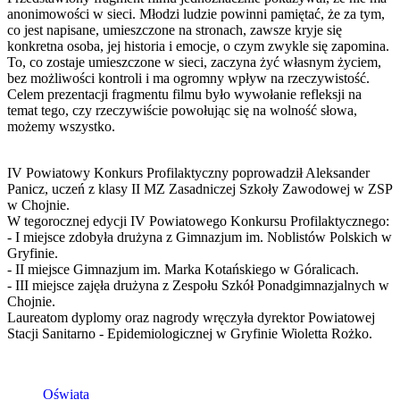
anonimowości w sieci. Młodzi ludzie powinni pamiętać, że za tym,
co jest napisane, umieszczone na stronach, zawsze kryje się
konkretna osoba, jej historia i emocje, o czym zwykle się zapomina.
To, co zostaje umieszczone w sieci, zaczyna żyć własnym życiem,
bez możliwości kontroli i ma ogromny wpływ na rzeczywistość.
Celem prezentacji fragmentu filmu było wywołanie refleksji na
temat tego, czy rzeczywiście powołując się na wolność słowa,
możemy wszystko.
IV Powiatowy Konkurs Profilaktyczny poprowadził Aleksander
Panicz, uczeń z klasy II MZ Zasadniczej Szkoły Zawodowej w ZSP
w Chojnie.
W tegorocznej edycji IV Powiatowego Konkursu Profilaktycznego:
- I miejsce zdobyła drużyna z Gimnazjum im. Noblistów Polskich w
Gryfinie.
- II miejsce Gimnazjum im. Marka Kotańskiego w Góralicach.
- III miejsce zajęła drużyna z Zespołu Szkół Ponadgimnazjalnych w
Chojnie.
Laureatom dyplomy oraz nagrody wręczyła dyrektor Powiatowej
Stacji Sanitarno - Epidemiologicznej w Gryfinie Wioletta Rożko.
Oświata