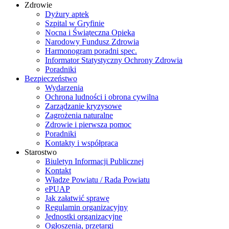
Zdrowie
Dyżury aptek
Szpital w Gryfinie
Nocna i Świąteczna Opieka
Narodowy Fundusz Zdrowia
Harmonogram poradni spec.
Informator Statystyczny Ochrony Zdrowia
Poradniki
Bezpieczeństwo
Wydarzenia
Ochrona ludności i obrona cywilna
Zarządzanie kryzysowe
Zagrożenia naturalne
Zdrowie i pierwsza pomoc
Poradniki
Kontakty i współpraca
Starostwo
Biuletyn Informacji Publicznej
Kontakt
Władze Powiatu / Rada Powiatu
ePUAP
Jak załatwić sprawę
Regulamin organizacyjny
Jednostki organizacyjne
Ogłoszenia, przetargi