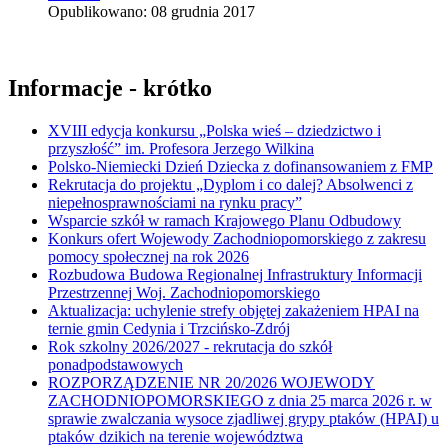
Opublikowano: 08 grudnia 2017
Informacje - krótko
XVIII edycja konkursu „Polska wieś – dziedzictwo i
przyszłość” im. Profesora Jerzego Wilkina
Polsko-Niemiecki Dzień Dziecka z dofinansowaniem z FMP
Rekrutacja do projektu „Dyplom i co dalej? Absolwenci z
niepełnosprawnościami na rynku pracy”
Wsparcie szkół w ramach Krajowego Planu Odbudowy
Konkurs ofert Wojewody Zachodniopomorskiego z zakresu
pomocy społecznej na rok 2026
Rozbudowa Budowa Regionalnej Infrastruktury Informacji
Przestrzennej Woj. Zachodniopomorskiego
Aktualizacja: uchylenie strefy objętej zakażeniem HPAI na
ternie gmin Cedynia i Trzcińsko-Zdrój
Rok szkolny 2026/2027 - rekrutacja do szkół
ponadpodstawowych
ROZPORZĄDZENIE NR 20/2026 WOJEWODY
ZACHODNIOPOMORSKIEGO z dnia 25 marca 2026 r. w
sprawie zwalczania wysoce zjadliwej grypy ptaków (HPAI) u
ptaków dzikich na terenie województwa