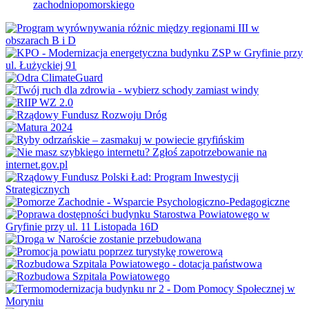
zachodniopomorskiego