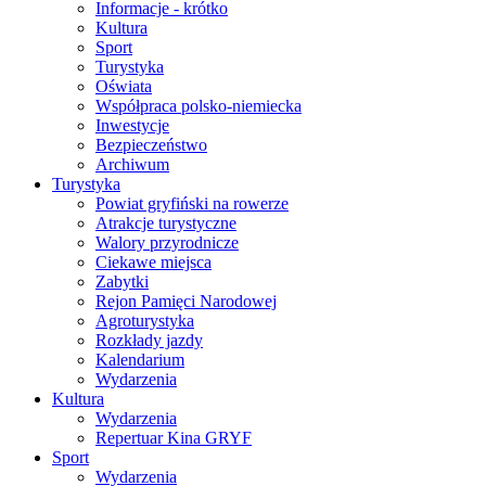
Informacje - krótko
Kultura
Sport
Turystyka
Oświata
Współpraca polsko-niemiecka
Inwestycje
Bezpieczeństwo
Archiwum
Turystyka
Powiat gryfiński na rowerze
Atrakcje turystyczne
Walory przyrodnicze
Ciekawe miejsca
Zabytki
Rejon Pamięci Narodowej
Agroturystyka
Rozkłady jazdy
Kalendarium
Wydarzenia
Kultura
Wydarzenia
Repertuar Kina GRYF
Sport
Wydarzenia