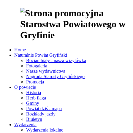
Home
Naturalnie Powiat Gryfiński
Bocian biały - nasza wizytówka
Fotogaleria
Nasze wydawnictwa
Nagroda Starosty Gryfińskiego
Promocja
O powiecie
Historia
Herb flaga
Gminy
Powiat dziś - mapa
Rozkłady jazdy
Biuletyn
Wydarzenia
Wydarzenia lokalne