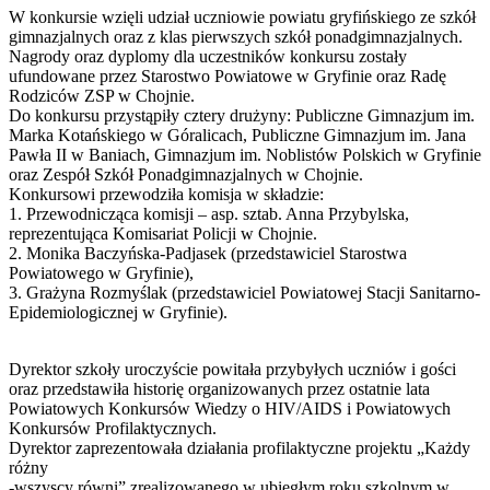
W konkursie wzięli udział uczniowie powiatu gryfińskiego ze szkół
gimnazjalnych oraz z klas pierwszych szkół ponadgimnazjalnych.
Nagrody oraz dyplomy dla uczestników konkursu zostały
ufundowane przez Starostwo Powiatowe w Gryfinie oraz Radę
Rodziców ZSP w Chojnie.
Do konkursu przystąpiły cztery drużyny: Publiczne Gimnazjum im.
Marka Kotańskiego w Góralicach, Publiczne Gimnazjum im. Jana
Pawła II w Baniach, Gimnazjum im. Noblistów Polskich w Gryfinie
oraz Zespół Szkół Ponadgimnazjalnych w Chojnie.
Konkursowi przewodziła komisja w składzie:
1. Przewodnicząca komisji – asp. sztab. Anna Przybylska,
reprezentująca Komisariat Policji w Chojnie.
2. Monika Baczyńska-Padjasek (przedstawiciel Starostwa
Powiatowego w Gryfinie),
3. Grażyna Rozmyślak (przedstawiciel Powiatowej Stacji Sanitarno-
Epidemiologicznej w Gryfinie).
Dyrektor szkoły uroczyście powitała przybyłych uczniów i gości
oraz przedstawiła historię organizowanych przez ostatnie lata
Powiatowych Konkursów Wiedzy o HIV/AIDS i Powiatowych
Konkursów Profilaktycznych.
Dyrektor zaprezentowała działania profilaktyczne projektu „Każdy
różny
-wszyscy równi” zrealizowanego w ubiegłym roku szkolnym w