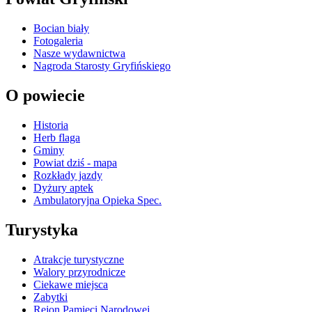
Bocian biały
Fotogaleria
Nasze wydawnictwa
Nagroda Starosty Gryfińskiego
O powiecie
Historia
Herb flaga
Gminy
Powiat dziś - mapa
Rozkłady jazdy
Dyżury aptek
Ambulatoryjna Opieka Spec.
Turystyka
Atrakcje turystyczne
Walory przyrodnicze
Ciekawe miejsca
Zabytki
Rejon Pamięci Narodowej