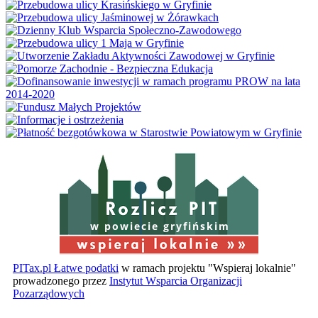
w powiecie gryfińskim
PITax.pl Łatwe podatki
w ramach projektu "Wspieraj lokalnie"
prowadzonego przez
Instytut Wsparcia Organizacji
Pozarządowych