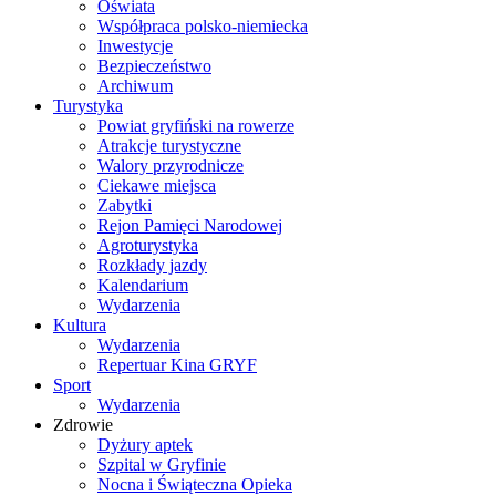
Oświata
Współpraca polsko-niemiecka
Inwestycje
Bezpieczeństwo
Archiwum
Turystyka
Powiat gryfiński na rowerze
Atrakcje turystyczne
Walory przyrodnicze
Ciekawe miejsca
Zabytki
Rejon Pamięci Narodowej
Agroturystyka
Rozkłady jazdy
Kalendarium
Wydarzenia
Kultura
Wydarzenia
Repertuar Kina GRYF
Sport
Wydarzenia
Zdrowie
Dyżury aptek
Szpital w Gryfinie
Nocna i Świąteczna Opieka