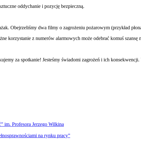
ztuczne oddychanie i pozycję bezpieczną.
ażak. Obejrzeliśmy dwa filmy o zagrożeniu pożarowym (przykład płoną
ne korzystanie z numerów alarmowych może odebrać komuś szansę na
jemy za spotkanie! Jesteśmy świadomi zagrożeń i ich konsekwencji. Wi
” im. Profesora Jerzego Wilkina
pełnosprawnościami na rynku pracy”