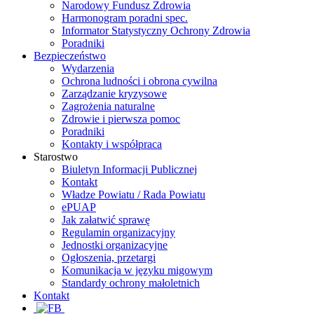
Narodowy Fundusz Zdrowia
Harmonogram poradni spec.
Informator Statystyczny Ochrony Zdrowia
Poradniki
Bezpieczeństwo
Wydarzenia
Ochrona ludności i obrona cywilna
Zarządzanie kryzysowe
Zagrożenia naturalne
Zdrowie i pierwsza pomoc
Poradniki
Kontakty i współpraca
Starostwo
Biuletyn Informacji Publicznej
Kontakt
Władze Powiatu / Rada Powiatu
ePUAP
Jak załatwić sprawę
Regulamin organizacyjny
Jednostki organizacyjne
Ogłoszenia, przetargi
Komunikacja w języku migowym
Standardy ochrony małoletnich
Kontakt