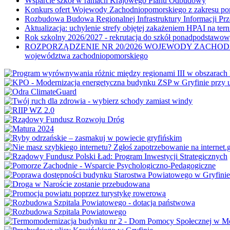
Wsparcie szkół w ramach Krajowego Planu Odbudowy
Konkurs ofert Wojewody Zachodniopomorskiego z zakresu po
Rozbudowa Budowa Regionalnej Infrastruktury Informacji Pr
Aktualizacja: uchylenie strefy objętej zakażeniem HPAI na ter
Rok szkolny 2026/2027 - rekrutacja do szkół ponadpodstawo
ROZPORZĄDZENIE NR 20/2026 WOJEWODY ZACHODNIOPOMORSK
województwa zachodniopomorskiego