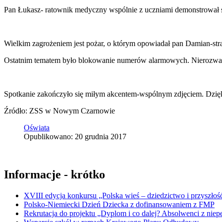
Pan Łukasz- ratownik medyczny wspólnie z uczniami demonstrował s
Wielkim zagrożeniem jest pożar, o którym opowiadał pan Damian-str
Ostatnim tematem było blokowanie numerów alarmowych. Nierozważ
Spotkanie zakończyło się miłym akcentem-wspólnym zdjęciem. Dzięku
Źródło: ZSS w Nowym Czarnowie
Oświata
Opublikowano: 20 grudnia 2017
Informacje - krótko
XVIII edycja konkursu „Polska wieś – dziedzictwo i przyszłość
Polsko-Niemiecki Dzień Dziecka z dofinansowaniem z FMP
Rekrutacja do projektu „Dyplom i co dalej? Absolwenci z nie