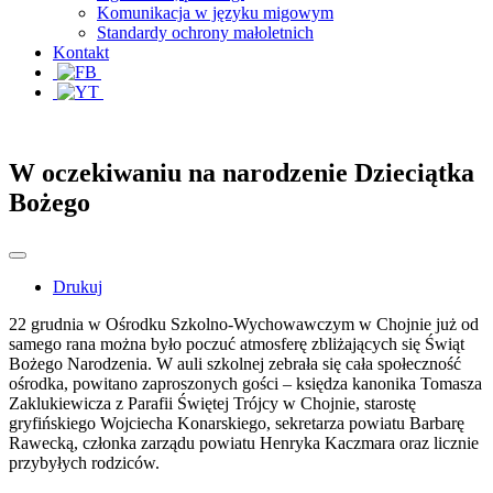
Komunikacja w języku migowym
Standardy ochrony małoletnich
Kontakt
W oczekiwaniu na narodzenie Dzieciątka
Bożego
Drukuj
22 grudnia w Ośrodku Szkolno-Wychowawczym w Chojnie już od
samego rana można było poczuć atmosferę zbliżających się Świąt
Bożego Narodzenia. W auli szkolnej zebrała się cała społeczność
ośrodka, powitano zaproszonych gości – księdza kanonika Tomasza
Zaklukiewicza z Parafii Świętej Trójcy w Chojnie, starostę
gryfińskiego Wojciecha Konarskiego, sekretarza powiatu Barbarę
Rawecką, członka zarządu powiatu Henryka Kaczmara oraz licznie
przybyłych rodziców.