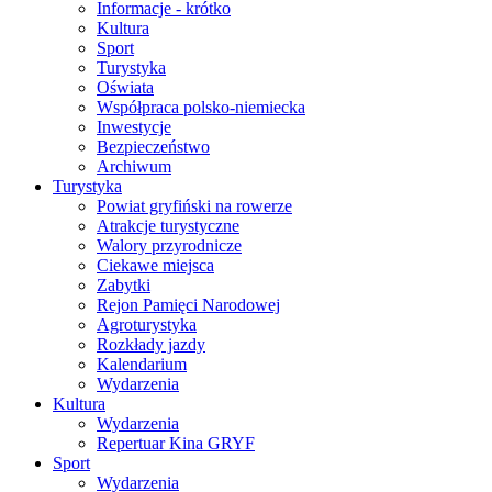
Informacje - krótko
Kultura
Sport
Turystyka
Oświata
Współpraca polsko-niemiecka
Inwestycje
Bezpieczeństwo
Archiwum
Turystyka
Powiat gryfiński na rowerze
Atrakcje turystyczne
Walory przyrodnicze
Ciekawe miejsca
Zabytki
Rejon Pamięci Narodowej
Agroturystyka
Rozkłady jazdy
Kalendarium
Wydarzenia
Kultura
Wydarzenia
Repertuar Kina GRYF
Sport
Wydarzenia