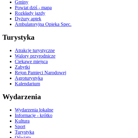
Gminy
Powiat dziś - mapa
Rozkłady jazdy
Dyżury aptek
Ambulatoryjna Opieka Spec.
Turystyka
Atrakcje turystyczne
Walory przyrodnicze
Ciekawe miejsca
Zabytki
Rejon Pamięci Narodowej
Agroturystyka
Kalendarium
Wydarzenia
Wydarzenia lokalne
Informacje - krótko
Kultura
Sport
Turystyka
Oświata