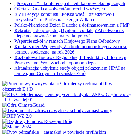
„Połączenia” – konferencja dla edukatorów ekologicznych
Oferta stażu dla absolwentów uczelni wyższych
XVIII edycja konkursu „Polska wieś – dziedzictwo i
przyszłość” im. Profesora Jerzego Wilkina
Polsko-Niemiecki Dzień Dziecka z dofinansowaniem z FMP
Rekrutacja do projektu „Dyplom i co dalej? Absolwenci z
niepełnosprawnościami na rynku pracy”
Wsparcie szkół w ramach Krajowego Planu Odbudowy
Konkurs ofert Wojewody Zachodniopomorskiego z zakresu
pomocy społecznej na rok 2026
Rozbudowa Budowa Regionalnej Infrastruktury Informacji
Przestrzennej Woj. Zachodniopomorskiego
Aktualizacja: uchylenie strefy objętej zakażeniem HPAI na
ternie gmin Cedynia i Trzcińsko-Zdrój