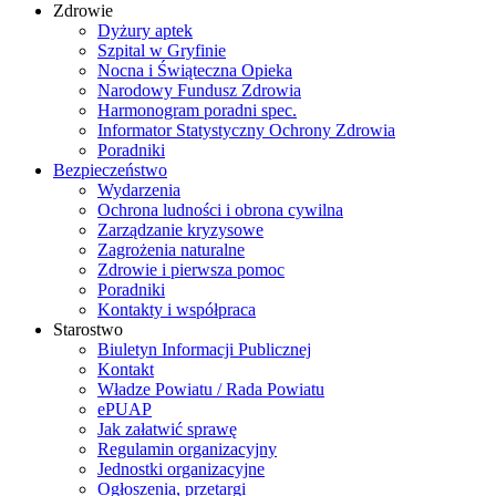
Zdrowie
Dyżury aptek
Szpital w Gryfinie
Nocna i Świąteczna Opieka
Narodowy Fundusz Zdrowia
Harmonogram poradni spec.
Informator Statystyczny Ochrony Zdrowia
Poradniki
Bezpieczeństwo
Wydarzenia
Ochrona ludności i obrona cywilna
Zarządzanie kryzysowe
Zagrożenia naturalne
Zdrowie i pierwsza pomoc
Poradniki
Kontakty i współpraca
Starostwo
Biuletyn Informacji Publicznej
Kontakt
Władze Powiatu / Rada Powiatu
ePUAP
Jak załatwić sprawę
Regulamin organizacyjny
Jednostki organizacyjne
Ogłoszenia, przetargi