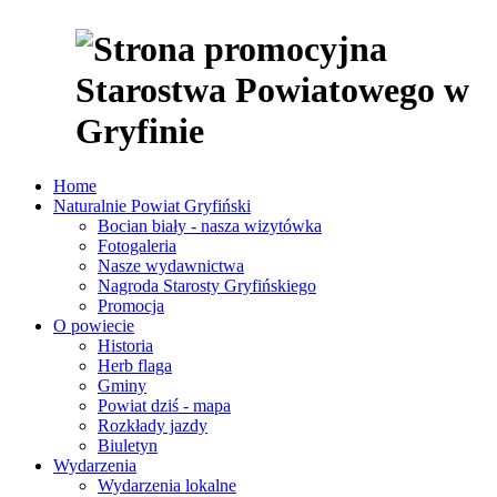
Home
Naturalnie Powiat Gryfiński
Bocian biały - nasza wizytówka
Fotogaleria
Nasze wydawnictwa
Nagroda Starosty Gryfińskiego
Promocja
O powiecie
Historia
Herb flaga
Gminy
Powiat dziś - mapa
Rozkłady jazdy
Biuletyn
Wydarzenia
Wydarzenia lokalne