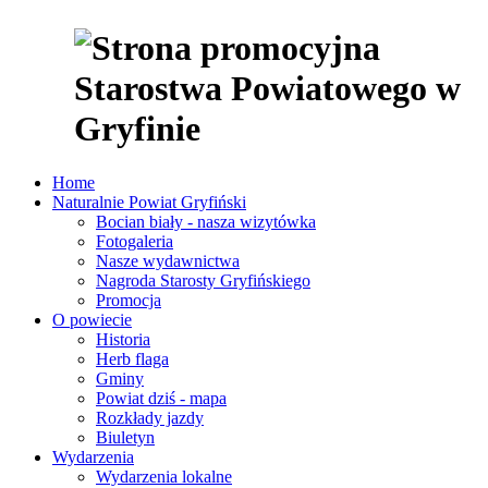
Home
Naturalnie Powiat Gryfiński
Bocian biały - nasza wizytówka
Fotogaleria
Nasze wydawnictwa
Nagroda Starosty Gryfińskiego
Promocja
O powiecie
Historia
Herb flaga
Gminy
Powiat dziś - mapa
Rozkłady jazdy
Biuletyn
Wydarzenia
Wydarzenia lokalne