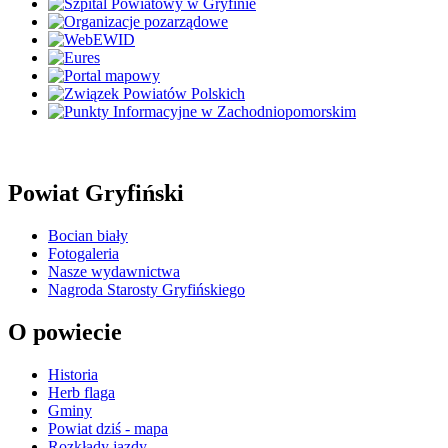
Powiat Gryfiński
Bocian biały
Fotogaleria
Nasze wydawnictwa
Nagroda Starosty Gryfińskiego
O powiecie
Historia
Herb flaga
Gminy
Powiat dziś - mapa
Rozkłady jazdy