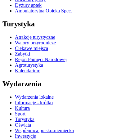
Dyżury aptek
Ambulatoryjna Opieka Spec.
Turystyka
Atrakcje turystyczne
Walory przyrodnicze
Ciekawe miejsca
Zabytki
Rejon Pamięci Narodowej
Agroturystyka
Kalendarium
Wydarzenia
Wydarzenia lokalne
Informacje - krótko
Kultura
Sport
Turystyka
Oświata
Współpraca polsko-niemiecka
Inwestycje