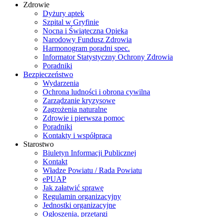
Zdrowie
Dyżury aptek
Szpital w Gryfinie
Nocna i Świąteczna Opieka
Narodowy Fundusz Zdrowia
Harmonogram poradni spec.
Informator Statystyczny Ochrony Zdrowia
Poradniki
Bezpieczeństwo
Wydarzenia
Ochrona ludności i obrona cywilna
Zarządzanie kryzysowe
Zagrożenia naturalne
Zdrowie i pierwsza pomoc
Poradniki
Kontakty i współpraca
Starostwo
Biuletyn Informacji Publicznej
Kontakt
Władze Powiatu / Rada Powiatu
ePUAP
Jak załatwić sprawę
Regulamin organizacyjny
Jednostki organizacyjne
Ogłoszenia, przetargi