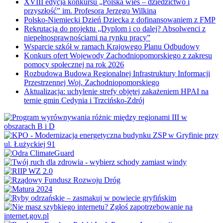
XVIII edycja konkursu „Polska wieś – dziedzictwo i
przyszłość” im. Profesora Jerzego Wilkina
Polsko-Niemiecki Dzień Dziecka z dofinansowaniem z FMP
Rekrutacja do projektu „Dyplom i co dalej? Absolwenci z
niepełnosprawnościami na rynku pracy”
Wsparcie szkół w ramach Krajowego Planu Odbudowy
Konkurs ofert Wojewody Zachodniopomorskiego z zakresu
pomocy społecznej na rok 2026
Rozbudowa Budowa Regionalnej Infrastruktury Informacji
Przestrzennej Woj. Zachodniopomorskiego
Aktualizacja: uchylenie strefy objętej zakażeniem HPAI na
ternie gmin Cedynia i Trzcińsko-Zdrój