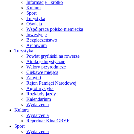
Informacje - krótko
Kultura
Sport
Turystyka
Oświata
Współpraca polsko-niemiecka
Inwestycje
Bezpieczeństwo
Archiwum
Turystyka
Powiat gryfiński na rowerze
Atrakcje turystyczne
Walory przyrodnicze
Ciekawe miejsca
Zabytki
Rejon Pamięci Narodowej
Agroturystyka
Rozkłady jazdy
Kalendarium
Wydarzenia
Kultura
Wydarzenia
Repertuar Kina GRYF
Sport
Wydarzenia