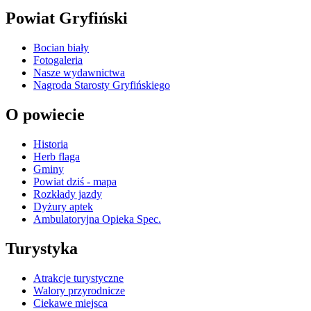
Powiat Gryfiński
Bocian biały
Fotogaleria
Nasze wydawnictwa
Nagroda Starosty Gryfińskiego
O powiecie
Historia
Herb flaga
Gminy
Powiat dziś - mapa
Rozkłady jazdy
Dyżury aptek
Ambulatoryjna Opieka Spec.
Turystyka
Atrakcje turystyczne
Walory przyrodnicze
Ciekawe miejsca