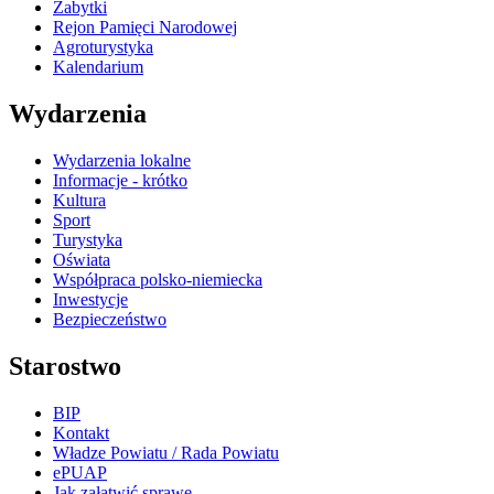
Zabytki
Rejon Pamięci Narodowej
Agroturystyka
Kalendarium
Wydarzenia
Wydarzenia lokalne
Informacje - krótko
Kultura
Sport
Turystyka
Oświata
Współpraca polsko-niemiecka
Inwestycje
Bezpieczeństwo
Starostwo
BIP
Kontakt
Władze Powiatu / Rada Powiatu
ePUAP
Jak załatwić sprawę