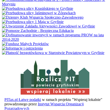
w powiecie gryfińskim
PITax.pl Łatwe podatki
w ramach projektu "Wspieraj lokalnie"
prowadzonego przez
Instytut Wsparcia Organizacji
Pozarządowych