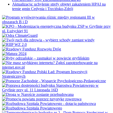
Aktualizacja: uchylenie strefy objętej zakażeniem HPAI na
ternie gmin Cedynia i Trzcińsko-Zdrój