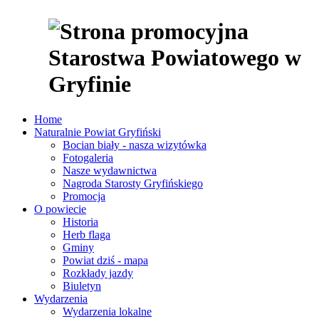
Home
Naturalnie Powiat Gryfiński
Bocian biały - nasza wizytówka
Fotogaleria
Nasze wydawnictwa
Nagroda Starosty Gryfińskiego
Promocja
O powiecie
Historia
Herb flaga
Gminy
Powiat dziś - mapa
Rozkłady jazdy
Biuletyn
Wydarzenia
Wydarzenia lokalne