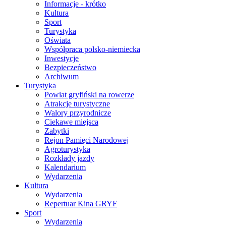
Informacje - krótko
Kultura
Sport
Turystyka
Oświata
Współpraca polsko-niemiecka
Inwestycje
Bezpieczeństwo
Archiwum
Turystyka
Powiat gryfiński na rowerze
Atrakcje turystyczne
Walory przyrodnicze
Ciekawe miejsca
Zabytki
Rejon Pamięci Narodowej
Agroturystyka
Rozkłady jazdy
Kalendarium
Wydarzenia
Kultura
Wydarzenia
Repertuar Kina GRYF
Sport
Wydarzenia