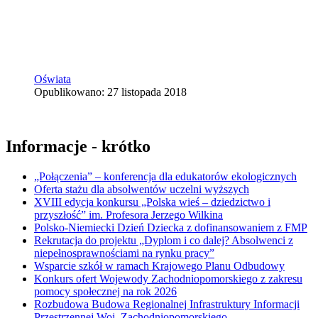
Oświata
Opublikowano: 27 listopada 2018
Informacje - krótko
„Połączenia” – konferencja dla edukatorów ekologicznych
Oferta stażu dla absolwentów uczelni wyższych
XVIII edycja konkursu „Polska wieś – dziedzictwo i
przyszłość” im. Profesora Jerzego Wilkina
Polsko-Niemiecki Dzień Dziecka z dofinansowaniem z FMP
Rekrutacja do projektu „Dyplom i co dalej? Absolwenci z
niepełnosprawnościami na rynku pracy”
Wsparcie szkół w ramach Krajowego Planu Odbudowy
Konkurs ofert Wojewody Zachodniopomorskiego z zakresu
pomocy społecznej na rok 2026
Rozbudowa Budowa Regionalnej Infrastruktury Informacji
Przestrzennej Woj. Zachodniopomorskiego