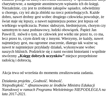
charytatywne, a następnie anonimowym wpisaniu ich do księgi.
Niezależnie, czy jest to zrobienie zakupów sąsiadce, odwiedziny
u chorego, czy też akcja zbiórki na rzecz potrzebujących. Każde
dobro, nawet drobny gest wobec drugiego człowieka powoduje, że
świat staje się lepszy, a nawet najmniejsza pomoc jest lepsza od
wielkiego współczucia. Pomoc słabszym, biedniejszym, chorym czy
samotnym to nasz podstawowy, ludzki obowiązek. Papież Jan
Paweł II, mówił o tym, że człowiek jest wielki nie przez to, co ma,
lecz przez to, czym dzieli się z innymi. Wierzymy, że każdy, nawet
najmniejszy gest, ma ogromne znaczenie, dlatego tak ważne są
nawet te najmniejsze przykłady działań, wykonywane wobec
naszych bliźnich. Podzielcie się z nami swoimi historiami i wspólnie
stwórzmy
„Księgę dobrych uczynków”
miejsce przepełnione
radością i dobrocią.
Akcja trwa od września do momentu zrealizowania zadania.
Działania projektu „Godność. Wolność.
Niepodległość.”
s
finansowan
o
ze środków Ministra Edukacji
Narodowej w ramach Programu Wieloletniego NIEPODLEGŁA na
lata 2017-2021.