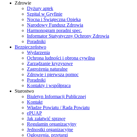
Zdrowie
Dyżury aptek
Szpital w Gryfinie
Nocna i Świąteczna Opieka
Narodowy Fundusz Zdrowia
Harmonogram poradni spec.
Informator Statystyczny Ochrony Zdrowia
Poradniki
Bezpieczeństwo
Wydarzenia
Ochrona ludności i obrona cywilna
Zarządzanie kryzysowe
Zagrożenia naturalne
Zdrowie i pierwsza pomoc
Poradniki
Kontakty i współpraca
Starostwo
Biuletyn Informacji Publicznej
Kontakt
Władze Powiatu / Rada Powiatu
ePUAP
Jak załatwić sprawę
Regulamin organizacyjny
Jednostki organizacyjne
Ogłoszenia, przetargi