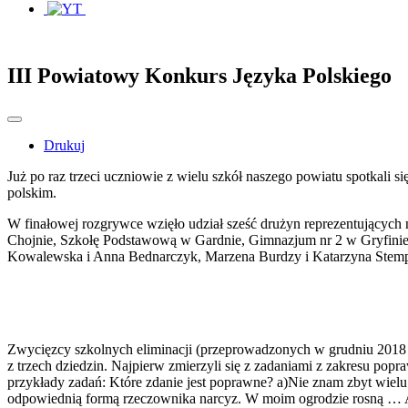
III Powiatowy Konkurs Języka Polskiego
Drukuj
Już po raz trzeci uczniowie z wielu szkół naszego powiatu spotkali 
polskim.
W finałowej rozgrywce wzięło udział sześć drużyn reprezentujących
Chojnie, Szkołę Podstawową w Gardnie, Gimnazjum nr 2 w Gryfinie
Kowalewska i Anna Bednarczyk, Marzena Burdzy i Katarzyna Stempi
Zwycięzcy szkolnych eliminacji (przeprowadzonych w grudniu 2018 r
z trzech dziedzin. Najpierw zmierzyli się z zadaniami z zakresu p
przykłady zadań: Które zdanie jest poprawne? a)Nie znam zbyt wielu
odpowiednią formą rzeczownika narcyz. W moim ogrodzie rosną … A 