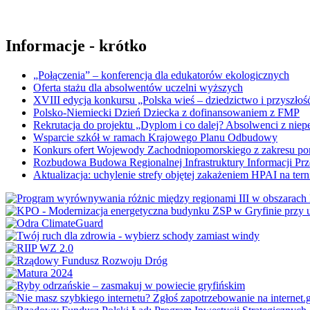
Informacje - krótko
„Połączenia” – konferencja dla edukatorów ekologicznych
Oferta stażu dla absolwentów uczelni wyższych
XVIII edycja konkursu „Polska wieś – dziedzictwo i przyszłość
Polsko-Niemiecki Dzień Dziecka z dofinansowaniem z FMP
Rekrutacja do projektu „Dyplom i co dalej? Absolwenci z nie
Wsparcie szkół w ramach Krajowego Planu Odbudowy
Konkurs ofert Wojewody Zachodniopomorskiego z zakresu po
Rozbudowa Budowa Regionalnej Infrastruktury Informacji Pr
Aktualizacja: uchylenie strefy objętej zakażeniem HPAI na ter