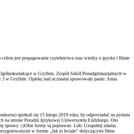
 celem jest propagowanie czytelnictwa oraz wiedzy o języku i filmie
m Ogólnokształcące w Gryfinie, Zespół Szkół Ponadgimnazjalnych w
 3 w Gryfinie. Opiekę nad uczniami sprawowały panie: Anna
kursu) spotkali się 15 lutego 2019 roku, by odpowiadać na pytania
ych na stronie Poradni Językowej Uniwersytetu Łódzkiego. Oto
cię sprawy. c)Obie formy są poprawne. Lub: Uzupełnij zdania
rzygotowanymi w formie „Jak to leciało” dotyczącymi filmu