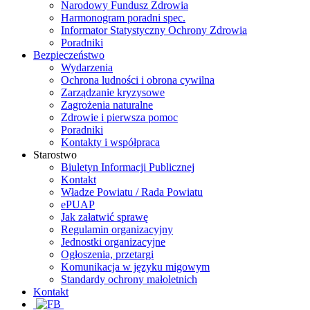
Narodowy Fundusz Zdrowia
Harmonogram poradni spec.
Informator Statystyczny Ochrony Zdrowia
Poradniki
Bezpieczeństwo
Wydarzenia
Ochrona ludności i obrona cywilna
Zarządzanie kryzysowe
Zagrożenia naturalne
Zdrowie i pierwsza pomoc
Poradniki
Kontakty i współpraca
Starostwo
Biuletyn Informacji Publicznej
Kontakt
Władze Powiatu / Rada Powiatu
ePUAP
Jak załatwić sprawę
Regulamin organizacyjny
Jednostki organizacyjne
Ogłoszenia, przetargi
Komunikacja w języku migowym
Standardy ochrony małoletnich
Kontakt