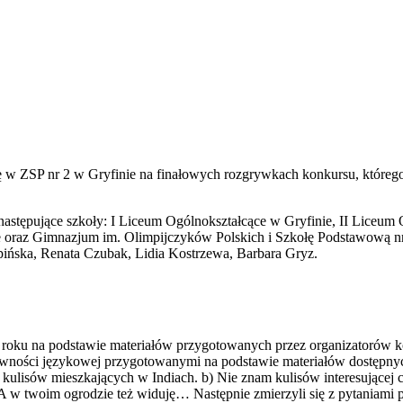
się w ZSP nr 2 w Gryfinie na finałowych rozgrywkach konkursu, którego
 następujące szkoły: I Liceum Ogólnokształcące w Gryfinie, II Liceu
 oraz Gimnazjum im. Olimpijczyków Polskich i Szkołę Podstawową nr
ńska, Renata Czubak, Lidia Kostrzewa, Barbara Gryz.
oku na podstawie materiałów przygotowanych przez organizatorów kon
oprawności językowej przygotowanymi na podstawie materiałów dostępn
 kulisów mieszkających w Indiach. b) Nie znam kulisów interesującej 
w twoim ogrodzie też widuję… Następnie zmierzyli się z pytaniami p