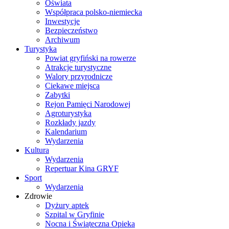
Oświata
Współpraca polsko-niemiecka
Inwestycje
Bezpieczeństwo
Archiwum
Turystyka
Powiat gryfiński na rowerze
Atrakcje turystyczne
Walory przyrodnicze
Ciekawe miejsca
Zabytki
Rejon Pamięci Narodowej
Agroturystyka
Rozkłady jazdy
Kalendarium
Wydarzenia
Kultura
Wydarzenia
Repertuar Kina GRYF
Sport
Wydarzenia
Zdrowie
Dyżury aptek
Szpital w Gryfinie
Nocna i Świąteczna Opieka