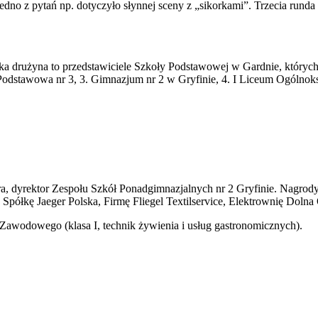
 Jedno z pytań np. dotyczyło słynnej sceny z „sikorkami”. Trzecia run
a drużyna to przedstawiciele Szkoły Podstawowej w Gardnie, których
Podstawowa nr 3, 3. Gimnazjum nr 2 w Gryfinie, 4. I Liceum Ogólnok
dyrektor Zespołu Szkół Ponadgimnazjalnych nr 2 Gryfinie. Nagrody (k
Spółkę Jaeger Polska, Firmę Fliegel Textilservice, Elektrownię Dolna
awodowego (klasa I, technik żywienia i usług gastronomicznych).