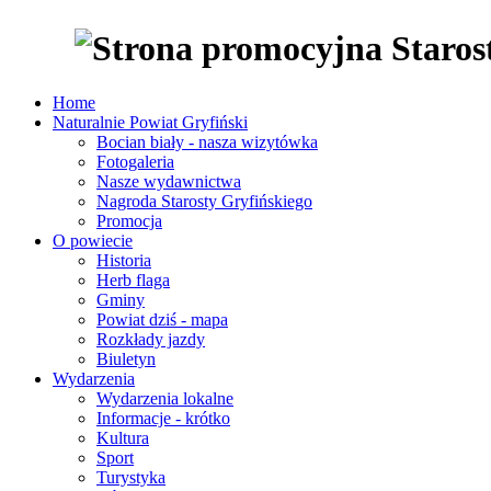
Home
Naturalnie Powiat Gryfiński
Bocian biały - nasza wizytówka
Fotogaleria
Nasze wydawnictwa
Nagroda Starosty Gryfińskiego
Promocja
O powiecie
Historia
Herb flaga
Gminy
Powiat dziś - mapa
Rozkłady jazdy
Biuletyn
Wydarzenia
Wydarzenia lokalne
Informacje - krótko
Kultura
Sport
Turystyka