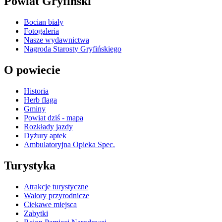
Powiat Gryfiński
Bocian biały
Fotogaleria
Nasze wydawnictwa
Nagroda Starosty Gryfińskiego
O powiecie
Historia
Herb flaga
Gminy
Powiat dziś - mapa
Rozkłady jazdy
Dyżury aptek
Ambulatoryjna Opieka Spec.
Turystyka
Atrakcje turystyczne
Walory przyrodnicze
Ciekawe miejsca
Zabytki