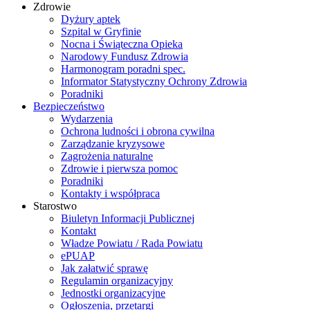
Zdrowie
Dyżury aptek
Szpital w Gryfinie
Nocna i Świąteczna Opieka
Narodowy Fundusz Zdrowia
Harmonogram poradni spec.
Informator Statystyczny Ochrony Zdrowia
Poradniki
Bezpieczeństwo
Wydarzenia
Ochrona ludności i obrona cywilna
Zarządzanie kryzysowe
Zagrożenia naturalne
Zdrowie i pierwsza pomoc
Poradniki
Kontakty i współpraca
Starostwo
Biuletyn Informacji Publicznej
Kontakt
Władze Powiatu / Rada Powiatu
ePUAP
Jak załatwić sprawę
Regulamin organizacyjny
Jednostki organizacyjne
Ogłoszenia, przetargi