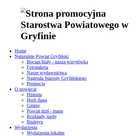
Home
Naturalnie Powiat Gryfiński
Bocian biały - nasza wizytówka
Fotogaleria
Nasze wydawnictwa
Nagroda Starosty Gryfińskiego
Promocja
O powiecie
Historia
Herb flaga
Gminy
Powiat dziś - mapa
Rozkłady jazdy
Biuletyn
Wydarzenia
Wydarzenia lokalne