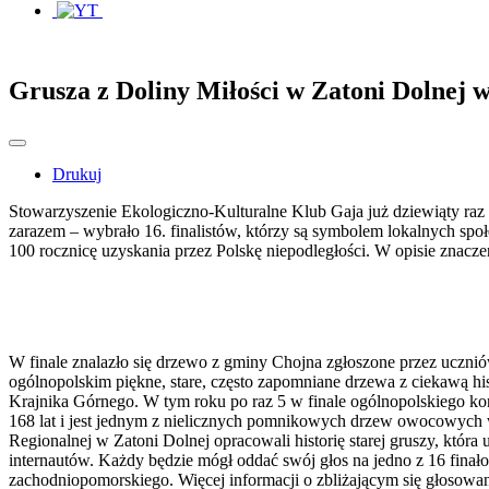
Grusza z Doliny Miłości w Zatoni Dolnej 
Drukuj
Stowarzyszenie Ekologiczno-Kulturalne Klub Gaja już dziewiąty raz
zarazem – wybrało 16. finalistów, którzy są symbolem lokalnych społ
100 rocznicę uzyskania przez Polskę niepodległości. W opisie znacz
W finale znalazło się drzewo z gminy Chojna zgłoszone przez ucz
ogólnopolskim piękne, stare, często zapomniane drzewa z ciekawą h
Krajnika Górnego. W tym roku po raz 5 w finale ogólnopolskiego ko
168 lat i jest jednym z nielicznych pomnikowych drzew owocowych 
Regionalnej w Zatoni Dolnej opracowali historię starej gruszy, któr
internautów. Każdy będzie mógł oddać swój głos na jedno z 16 fin
zachodniopomorskiego. Więcej informacji o zbliżającym się głosowan