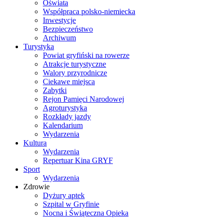
Oświata
Współpraca polsko-niemiecka
Inwestycje
Bezpieczeństwo
Archiwum
Turystyka
Powiat gryfiński na rowerze
Atrakcje turystyczne
Walory przyrodnicze
Ciekawe miejsca
Zabytki
Rejon Pamięci Narodowej
Agroturystyka
Rozkłady jazdy
Kalendarium
Wydarzenia
Kultura
Wydarzenia
Repertuar Kina GRYF
Sport
Wydarzenia
Zdrowie
Dyżury aptek
Szpital w Gryfinie
Nocna i Świąteczna Opieka