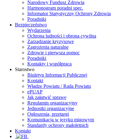
Narodowy Fundusz Zdrowia
Harmonogram poradni spec.
Informator Statystyczny Ochrony Zdrowia
Poradniki
Bezpieczeństwo
Wydarzenia
Ochrona ludności i obrona cywilna
Zarządzanie kryzysowe
Zagrożenia naturalne
Zdrowie i pierwsza pomoc
Poradniki
Kontakty i współpraca
Starostwo
Biuletyn Informacji Publicznej
Kontakt
Władze Powiatu / Rada Powiatu
ePUAP
Jak załatwić sprawę
Regulamin organizacyjny
Jednostki organizacyjne
Ogłoszenia, przetargi
Komunikacja w języku migowym
Standardy ochrony małoletnich
Kontakt