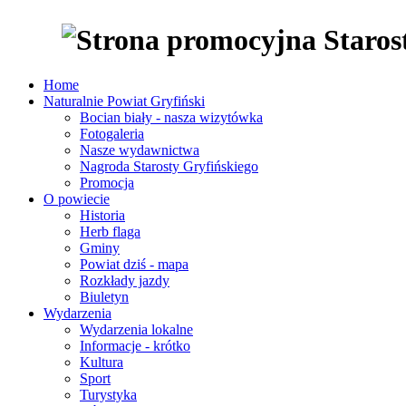
Home
Naturalnie Powiat Gryfiński
Bocian biały - nasza wizytówka
Fotogaleria
Nasze wydawnictwa
Nagroda Starosty Gryfińskiego
Promocja
O powiecie
Historia
Herb flaga
Gminy
Powiat dziś - mapa
Rozkłady jazdy
Biuletyn
Wydarzenia
Wydarzenia lokalne
Informacje - krótko
Kultura
Sport
Turystyka