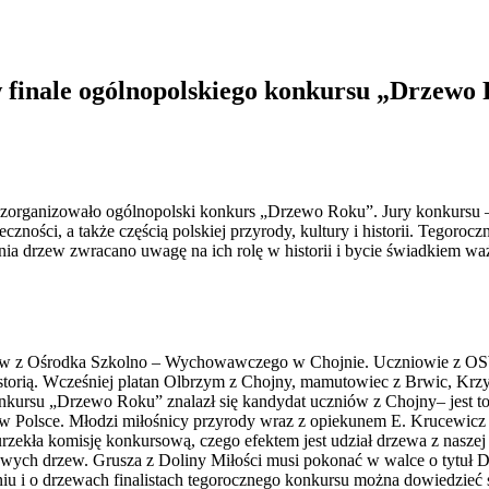
w finale ogólnopolskiego konkursu „Drzewo
 zorganizowało ogólnopolski konkurs „Drzewo Roku”. Jury konkursu –
eczności, a także częścią polskiej przyrody, kultury i historii. Tego
enia drzew zwracano uwagę na ich rolę w historii i bycie świadkiem 
niów z Ośrodka Szkolno – Wychowawczego w Chojnie. Uczniowie z OSW
istorią. Wcześniej platan Olbrzym z Chojny, mamutowiec z Brwic, Kr
nkursu „Drzewo Roku” znalazł się kandydat uczniów z Chojny– jest to
w Polsce. Młodzi miłośnicy przyrody wraz z opiekunem E. Krucewicz 
a urzekła komisję konkursową, czego efektem jest udział drzewa z nasz
ałowych drzew. Grusza z Doliny Miłości musi pokonać w walce o tytu
iu i o drzewach finalistach tegorocznego konkursu można dowiedzieć s