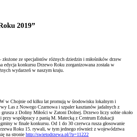
 Roku 2019”
 złożone ze specjalistów różnych dziedzin i miłośników drzew
roczna edycja konkursu Drzewo Roku zorganizowana została w
ważnych wydarzeń w naszym kraju.
 w Chojnie od kilku lat promują w środowisku lokalnym i
zywy Las z Nowego Czarnowa i szpaler kasztanów jadalnych z
 grusza z Doliny Miłości w Zatoni Dolnej. Drzewo liczy sobie około
i przy współpracy z panią M. Matecką z Centrum Edukacji
ej gminy w finale konkursu. Od 1 do 30 czerwca rusza głosowanie
ł Drzewa Roku 15. rywali, w tym jednego również z województwa
ię na stronie
http://swietodrzewa.pl/?p=11222