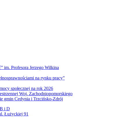
” im. Profesora Jerzego Wilkina
pełnosprawnościami na rynku pracy”
mocy społecznej na rok 2026
zestrzennej Woj. Zachodniopomorskiego
nie gmin Cedynia i Trzcińsko-Zdrój