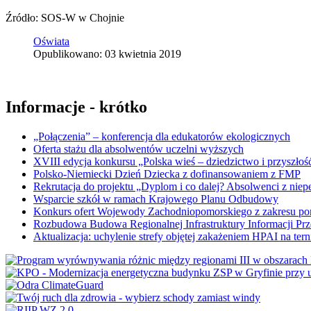
Źródło: SOS-W w Chojnie
Oświata
Opublikowano: 03 kwietnia 2019
Informacje - krótko
„Połączenia” – konferencja dla edukatorów ekologicznych
Oferta stażu dla absolwentów uczelni wyższych
XVIII edycja konkursu „Polska wieś – dziedzictwo i przyszłość
Polsko-Niemiecki Dzień Dziecka z dofinansowaniem z FMP
Rekrutacja do projektu „Dyplom i co dalej? Absolwenci z nie
Wsparcie szkół w ramach Krajowego Planu Odbudowy
Konkurs ofert Wojewody Zachodniopomorskiego z zakresu po
Rozbudowa Budowa Regionalnej Infrastruktury Informacji Pr
Aktualizacja: uchylenie strefy objętej zakażeniem HPAI na ter