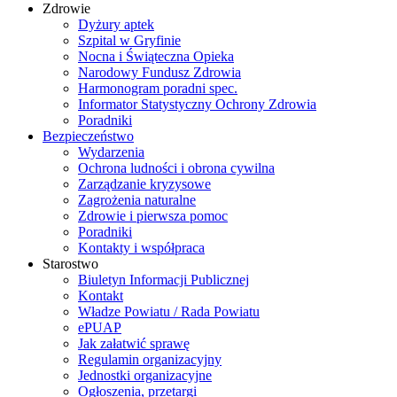
Zdrowie
Dyżury aptek
Szpital w Gryfinie
Nocna i Świąteczna Opieka
Narodowy Fundusz Zdrowia
Harmonogram poradni spec.
Informator Statystyczny Ochrony Zdrowia
Poradniki
Bezpieczeństwo
Wydarzenia
Ochrona ludności i obrona cywilna
Zarządzanie kryzysowe
Zagrożenia naturalne
Zdrowie i pierwsza pomoc
Poradniki
Kontakty i współpraca
Starostwo
Biuletyn Informacji Publicznej
Kontakt
Władze Powiatu / Rada Powiatu
ePUAP
Jak załatwić sprawę
Regulamin organizacyjny
Jednostki organizacyjne
Ogłoszenia, przetargi