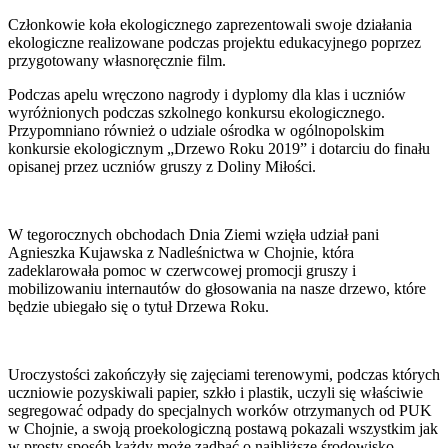
Członkowie koła ekologicznego zaprezentowali swoje działania
ekologiczne realizowane podczas projektu edukacyjnego poprzez
przygotowany własnoręcznie film.
Podczas apelu wręczono nagrody i dyplomy dla klas i uczniów
wyróżnionych podczas szkolnego konkursu ekologicznego.
Przypomniano również o udziale ośrodka w ogólnopolskim
konkursie ekologicznym „Drzewo Roku 2019” i dotarciu do finału
opisanej przez uczniów gruszy z Doliny Miłości.
W tegorocznych obchodach Dnia Ziemi wzięła udział pani
Agnieszka Kujawska z Nadleśnictwa w Chojnie, która
zadeklarowała pomoc w czerwcowej promocji gruszy i
mobilizowaniu internautów do głosowania na nasze drzewo, które
będzie ubiegało się o tytuł Drzewa Roku.
Uroczystości zakończyły się zajęciami terenowymi, podczas których
uczniowie pozyskiwali papier, szkło i plastik, uczyli się właściwie
segregować odpady do specjalnych worków otrzymanych od PUK
w Chojnie, a swoją proekologiczną postawą pokazali wszystkim jak
w prosty sposób każdy może zadbać o najbliższe środowisko.