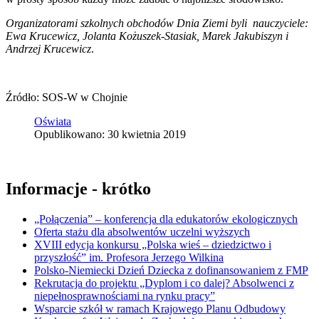
Organizatorami szkolnych obchodów Dnia Ziemi byli nauczyciele:
Ewa Krucewicz, Jolanta Kożuszek-Stasiak, Marek Jakubiszyn i
Andrzej Krucewicz
.
Źródło: SOS-W w Chojnie
Oświata
Opublikowano: 30 kwietnia 2019
Informacje - krótko
„Połączenia” – konferencja dla edukatorów ekologicznych
Oferta stażu dla absolwentów uczelni wyższych
XVIII edycja konkursu „Polska wieś – dziedzictwo i
przyszłość” im. Profesora Jerzego Wilkina
Polsko-Niemiecki Dzień Dziecka z dofinansowaniem z FMP
Rekrutacja do projektu „Dyplom i co dalej? Absolwenci z
niepełnosprawnościami na rynku pracy”
Wsparcie szkół w ramach Krajowego Planu Odbudowy