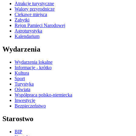
Atrakcje turystyczne
Walory przyrodnicze
Ciekawe miejsca
Zabytki
Rejon Pamięci Narodowej
Agroturystyka
Kalendarium
Wydarzenia
Wydarzenia lokalne
Informacje - krótko
Kultura
Sport
Turystyka
Oświata
Współpraca polsko-niemiecka
Inwestycje
Bezpieczeństwo
Starostwo
BIP