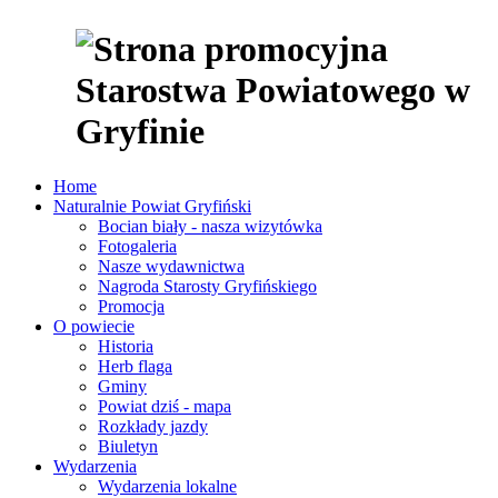
Home
Naturalnie Powiat Gryfiński
Bocian biały - nasza wizytówka
Fotogaleria
Nasze wydawnictwa
Nagroda Starosty Gryfińskiego
Promocja
O powiecie
Historia
Herb flaga
Gminy
Powiat dziś - mapa
Rozkłady jazdy
Biuletyn
Wydarzenia
Wydarzenia lokalne