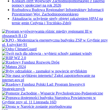
Konkurs ofert Wojewody Zachodniopomorskiego z zakresu
pomocy społecznej na rok 2026
Rozbudowa Budowa Regionalnej Infrastruktury Informacji
Przestrzennej Woj. Zachodniopomorskiego
Aktualizacja: uchylenie strefy objętej zakażeniem HPAI na
ternie gmin Cedynia i Trzcińsko-Zdrój