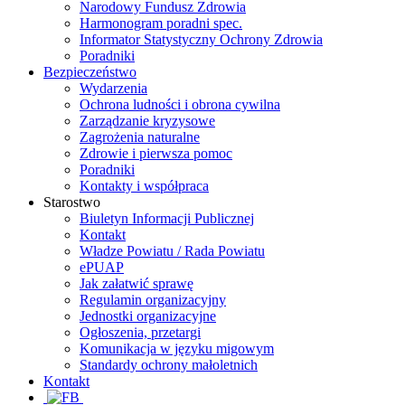
Narodowy Fundusz Zdrowia
Harmonogram poradni spec.
Informator Statystyczny Ochrony Zdrowia
Poradniki
Bezpieczeństwo
Wydarzenia
Ochrona ludności i obrona cywilna
Zarządzanie kryzysowe
Zagrożenia naturalne
Zdrowie i pierwsza pomoc
Poradniki
Kontakty i współpraca
Starostwo
Biuletyn Informacji Publicznej
Kontakt
Władze Powiatu / Rada Powiatu
ePUAP
Jak załatwić sprawę
Regulamin organizacyjny
Jednostki organizacyjne
Ogłoszenia, przetargi
Komunikacja w języku migowym
Standardy ochrony małoletnich
Kontakt