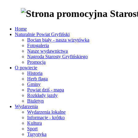
Home
Naturalnie Powiat Gryfiński
Bocian biały - nasza wizytówka
Fotogaleria
Nasze wydawnictwa
Nagroda Starosty Gryfińskiego
Promocja
O powiecie
Historia
Herb flaga
Gminy
Powiat dziś - mapa
Rozkłady jazdy
Biuletyn
Wydarzenia
Wydarzenia lokalne
Informacje - krótko
Kultura
Sport
Turystyka