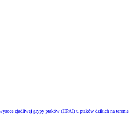
jadliwej grypy ptaków (HPAI) u ptaków dzikich na terenie