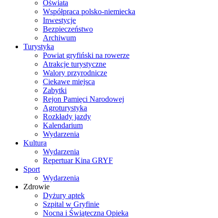
Oświata
Współpraca polsko-niemiecka
Inwestycje
Bezpieczeństwo
Archiwum
Turystyka
Powiat gryfiński na rowerze
Atrakcje turystyczne
Walory przyrodnicze
Ciekawe miejsca
Zabytki
Rejon Pamięci Narodowej
Agroturystyka
Rozkłady jazdy
Kalendarium
Wydarzenia
Kultura
Wydarzenia
Repertuar Kina GRYF
Sport
Wydarzenia
Zdrowie
Dyżury aptek
Szpital w Gryfinie
Nocna i Świąteczna Opieka