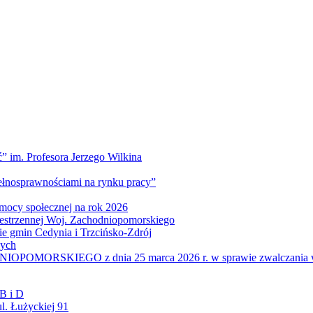
” im. Profesora Jerzego Wilkina
pełnosprawnościami na rynku pracy”
mocy społecznej na rok 2026
zestrzennej Woj. Zachodniopomorskiego
nie gmin Cedynia i Trzcińsko-Zdrój
wych
IEGO z dnia 25 marca 2026 r. w sprawie zwalczania wysoce z