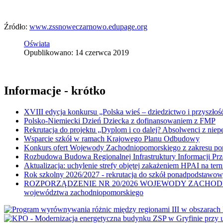
Źródło:
www.zssnoweczarnowo.edupage.org
Oświata
Opublikowano: 14 czerwca 2019
Informacje - krótko
XVIII edycja konkursu „Polska wieś – dziedzictwo i przyszłość
Polsko-Niemiecki Dzień Dziecka z dofinansowaniem z FMP
Rekrutacja do projektu „Dyplom i co dalej? Absolwenci z nie
Wsparcie szkół w ramach Krajowego Planu Odbudowy
Konkurs ofert Wojewody Zachodniopomorskiego z zakresu po
Rozbudowa Budowa Regionalnej Infrastruktury Informacji Pr
Aktualizacja: uchylenie strefy objętej zakażeniem HPAI na ter
Rok szkolny 2026/2027 - rekrutacja do szkół ponadpodstawo
ROZPORZĄDZENIE NR 20/2026 WOJEWODY ZACHODNIOPOMORSK
województwa zachodniopomorskiego