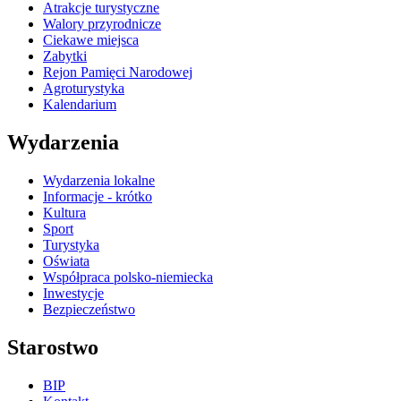
Atrakcje turystyczne
Walory przyrodnicze
Ciekawe miejsca
Zabytki
Rejon Pamięci Narodowej
Agroturystyka
Kalendarium
Wydarzenia
Wydarzenia lokalne
Informacje - krótko
Kultura
Sport
Turystyka
Oświata
Współpraca polsko-niemiecka
Inwestycje
Bezpieczeństwo
Starostwo
BIP