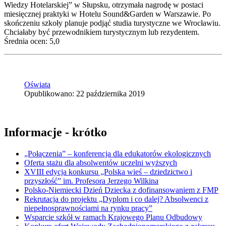
Wiedzy Hotelarskiej” w Słupsku, otrzymała nagrodę w postaci
miesięcznej praktyki w Hotelu Sound&Garden w Warszawie. Po
skończeniu szkoły planuje podjąć studia turystyczne we Wrocławiu.
Chciałaby być przewodnikiem turystycznym lub rezydentem.
Średnia ocen: 5,0
Oświata
Opublikowano: 22 października 2019
Informacje - krótko
„Połączenia” – konferencja dla edukatorów ekologicznych
Oferta stażu dla absolwentów uczelni wyższych
XVIII edycja konkursu „Polska wieś – dziedzictwo i
przyszłość” im. Profesora Jerzego Wilkina
Polsko-Niemiecki Dzień Dziecka z dofinansowaniem z FMP
Rekrutacja do projektu „Dyplom i co dalej? Absolwenci z
niepełnosprawnościami na rynku pracy”
Wsparcie szkół w ramach Krajowego Planu Odbudowy