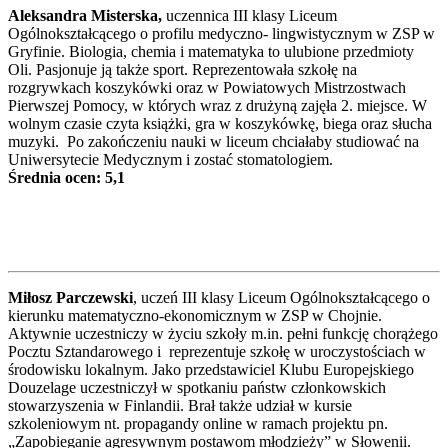
Aleksandra Misterska,
uczennica III klasy Liceum
Ogólnokształcącego o profilu medyczno- lingwistycznym w ZSP w
Gryfinie. Biologia, chemia i matematyka to ulubione przedmioty
Oli. Pasjonuje ją także sport. Reprezentowała szkołę na
rozgrywkach koszykówki oraz w Powiatowych Mistrzostwach
Pierwszej Pomocy, w których wraz z drużyną zajęła 2. miejsce. W
wolnym czasie czyta książki, gra w koszykówkę, biega oraz słucha
muzyki. Po zakończeniu nauki w liceum chciałaby studiować na
Uniwersytecie Medycznym i zostać stomatologiem.
Średnia ocen: 5,1
Miłosz Parczewski
, uczeń III klasy Liceum Ogólnokształcącego o
kierunku matematyczno-ekonomicznym w ZSP w Chojnie.
Aktywnie uczestniczy w życiu szkoły m.in. pełni funkcję chorążego
Pocztu Sztandarowego i reprezentuje szkołę w uroczystościach w
środowisku lokalnym. Jako przedstawiciel Klubu Europejskiego
Douzelage uczestniczył w spotkaniu państw członkowskich
stowarzyszenia w Finlandii. Brał także udział w kursie
szkoleniowym nt. propagandy online w ramach projektu pn.
„Zapobieganie agresywnym postawom młodzieży” w Słowenii.