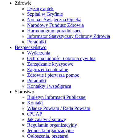
Zdrowie
Dyżury aptek
Szpital w Gryfinie
Nocna i Świąteczna Opieka
Narodowy Fundusz Zdrowia
Harmonogram poradni spec.
Informator Statystyczny Ochrony Zdrowia
Poradniki
Bezpieczeństwo
Wydarzenia
Ochrona ludności i obrona cywilna
Zarządzanie kryzysowe
Zagrożenia naturalne
Zdrowie i pierwsza pomoc
Poradniki
Kontakty i współpraca
Starostwo
Biuletyn Informacji Publicznej
Kontakt
Władze Powiatu / Rada Powiatu
ePUAP
Jak załatwić sprawę
Regulamin organizacyjny
Jednostki organizacyjne
Ogłoszenia, przetargi