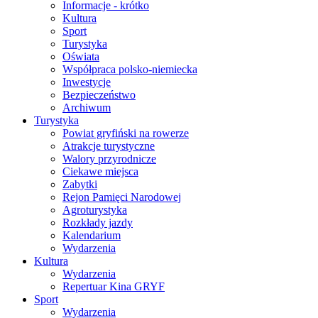
Informacje - krótko
Kultura
Sport
Turystyka
Oświata
Współpraca polsko-niemiecka
Inwestycje
Bezpieczeństwo
Archiwum
Turystyka
Powiat gryfiński na rowerze
Atrakcje turystyczne
Walory przyrodnicze
Ciekawe miejsca
Zabytki
Rejon Pamięci Narodowej
Agroturystyka
Rozkłady jazdy
Kalendarium
Wydarzenia
Kultura
Wydarzenia
Repertuar Kina GRYF
Sport
Wydarzenia