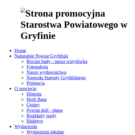
Home
Naturalnie Powiat Gryfiński
Bocian biały - nasza wizytówka
Fotogaleria
Nasze wydawnictwa
Nagroda Starosty Gryfińskiego
Promocja
O powiecie
Historia
Herb flaga
Gminy
Powiat dziś - mapa
Rozkłady jazdy
Biuletyn
Wydarzenia
Wydarzenia lokalne