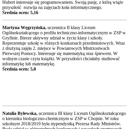
Hubert interesuje się programowaniem. Swoją pasję, z którą wiąże
przyszłość rozwija na zajęciach koła informatycznego.
Średnia ocen: 5,16
Martyna Węgrzyńska,
uczennica II klasy Liceum
Ogólnokształcącego o profilu techniczno-informatycznym w ZSP w
Gryfinie. Bierze aktywny udział w życiu klasy i szkoły.
Reprezentuje szkołę w różnych konkursach przedmiotowych. Wraz
z drużyną zajęła 2. miejsce w Powiatowych Mistrzostwach
Pierwszej Pomocy. Interesuje się matematyką oraz śpiewem. W
wolnym czasie czyta książki. W przyszłości chciałaby studiować
informatykę lub matematykę.
Średnia ocen: 5,0
Natalia Bylewska,
uczennica III klasy Liceum Ogólnokształcącego
o kierunku biologiczno-chemicznym w ZSP w Chojnie. W roku
szkolnym 2018/2019 była stypendystką Prezesa Rady Ministrów.
Brała udział w różnorodnych konkursach i zawodach sportowych,