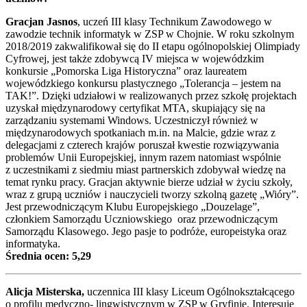
Gracjan Jasnos
, uczeń III klasy Technikum Zawodowego w
zawodzie technik informatyk w ZSP w Chojnie. W roku szkolnym
2018/2019 zakwalifikował się do II etapu ogólnopolskiej Olimpiady
Cyfrowej, jest także zdobywcą IV miejsca w wojewódzkim
konkursie „Pomorska Liga Historyczna” oraz laureatem
wojewódzkiego konkursu plastycznego „Tolerancja – jestem na
TAK!”. Dzięki udziałowi w realizowanych przez szkołę projektach
uzyskał międzynarodowy certyfikat MTA, skupiający się na
zarządzaniu systemami Windows. Uczestniczył również w
międzynarodowych spotkaniach m.in. na Malcie, gdzie wraz z
delegacjami z czterech krajów poruszał kwestie rozwiązywania
problemów Unii Europejskiej, innym razem natomiast wspólnie
z uczestnikami z siedmiu miast partnerskich zdobywał wiedzę na
temat rynku pracy. Gracjan aktywnie bierze udział w życiu szkoły,
wraz z grupą uczniów i nauczycieli tworzy szkolną gazetę „Wióry”.
Jest przewodniczącym Klubu Europejskiego „Douzelage”,
członkiem Samorządu Uczniowskiego oraz przewodniczącym
Samorządu Klasowego. Jego pasje to podróże, europeistyka oraz
informatyka.
Średnia ocen: 5,29
Alicja Misterska,
uczennica III klasy Liceum Ogólnokształcącego
o profilu medyczno- lingwistycznym w ZSP w Gryfinie. Interesuje