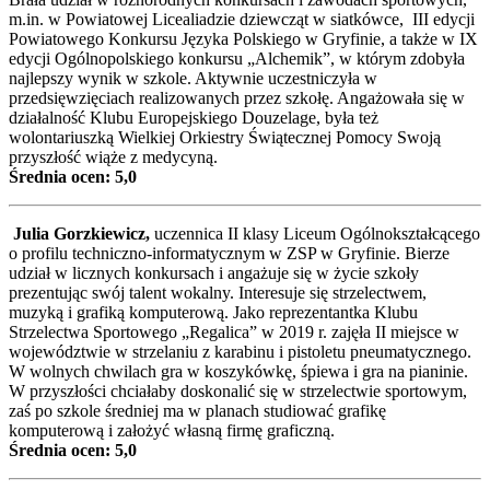
m.in. w Powiatowej Licealiadzie dziewcząt w siatkówce, III edycji
Powiatowego Konkursu Języka Polskiego w Gryfinie, a także w IX
edycji Ogólnopolskiego konkursu „Alchemik”, w którym zdobyła
najlepszy wynik w szkole. Aktywnie uczestniczyła w
przedsięwzięciach realizowanych przez szkołę. Angażowała się w
działalność Klubu Europejskiego Douzelage, była też
wolontariuszką Wielkiej Orkiestry Świątecznej Pomocy Swoją
przyszłość wiąże z medycyną.
Ś
rednia ocen: 5,0
Julia Gorzkiewicz,
uczennica II klas
y Liceum Ogólnokształcącego
o profilu techniczno-informatycznym w ZSP w Gryfinie. Bierze
udział w licznych konkursach i angażuje się w życie szkoły
prezentując swój talent wokalny. Interesuje się strzelectwem,
muzyką i grafiką komputerową. Jako reprezentantka Klubu
Strzelectwa Sportowego „Regalica” w 2019 r. zajęła II miejsce w
województwie w strzelaniu z karabinu i pistoletu pneumatycznego.
W wolnych chwilach gra w koszykówkę, śpiewa i gra na pianinie.
W przyszłości chciałaby doskonalić się w strzelectwie sportowym,
zaś po szkole średniej ma w planach studiować grafikę
komputerową i założyć własną firmę graficzną.
Średnia ocen: 5,0