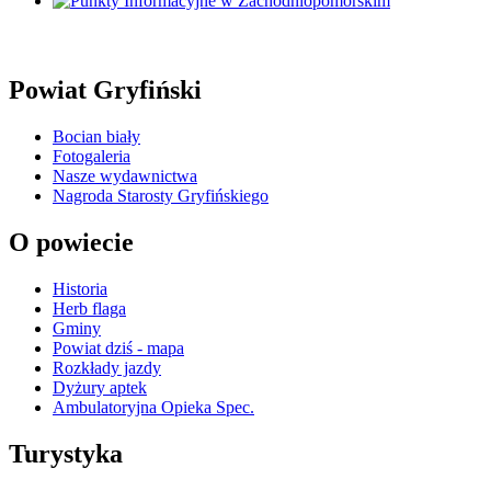
Powiat Gryfiński
Bocian biały
Fotogaleria
Nasze wydawnictwa
Nagroda Starosty Gryfińskiego
O powiecie
Historia
Herb flaga
Gminy
Powiat dziś - mapa
Rozkłady jazdy
Dyżury aptek
Ambulatoryjna Opieka Spec.
Turystyka