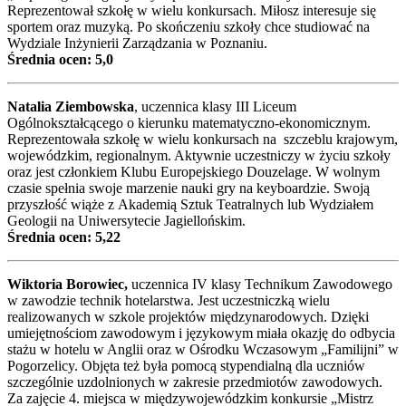
Reprezentował szkołę w wielu konkursach. Miłosz interesuje się
sportem oraz muzyką. Po skończeniu szkoły chce studiować na
Wydziale Inżynierii Zarządzania w Poznaniu.
Średnia ocen: 5,0
Natalia Ziembowska
, uczennica klasy III Liceum
Ogólnokształcącego o kierunku matematyczno-ekonomicznym.
Reprezentowała szkołę w wielu konkursach na szczeblu krajowym,
wojewódzkim, regionalnym. Aktywnie uczestniczy w życiu szkoły
oraz jest członkiem Klubu Europejskiego Douzelage. W wolnym
czasie spełnia swoje marzenie nauki gry na keyboardzie. Swoją
przyszłość wiąże z Akademią Sztuk Teatralnych lub Wydziałem
Geologii na Uniwersytecie Jagiellońskim.
Średnia ocen: 5,22
Wiktoria Borowiec,
uczennica IV klasy Technikum Zawodowego
w zawodzie technik hotelarstwa. Jest uczestniczką wielu
realizowanych w szkole projektów międzynarodowych. Dzięki
umiejętnościom zawodowym i językowym miała okazję do odbycia
stażu w hotelu w Anglii oraz w Ośrodku Wczasowym „Familijni” w
Pogorzelicy. Objęta też była pomocą stypendialną dla uczniów
szczególnie uzdolnionych w zakresie przedmiotów zawodowych.
Za zajęcie 4. miejsca w międzywojewódzkim konkursie „Mistrz