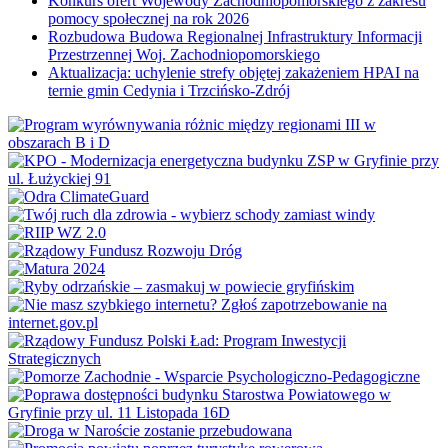
Konkurs ofert Wojewody Zachodniopomorskiego z zakresu
pomocy społecznej na rok 2026
Rozbudowa Budowa Regionalnej Infrastruktury Informacji
Przestrzennej Woj. Zachodniopomorskiego
Aktualizacja: uchylenie strefy objętej zakażeniem HPAI na
ternie gmin Cedynia i Trzcińsko-Zdrój