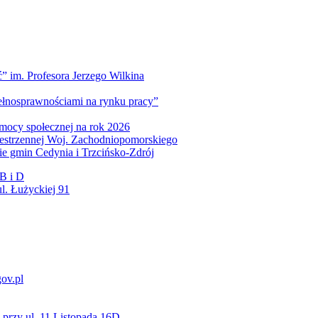
” im. Profesora Jerzego Wilkina
pełnosprawnościami na rynku pracy”
mocy społecznej na rok 2026
zestrzennej Woj. Zachodniopomorskiego
nie gmin Cedynia i Trzcińsko-Zdrój