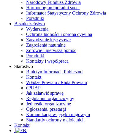
Narodowy Fundusz Zdrowia
Harmonogram poradni spec.
Informator Statystyczny Ochrony Zdrowia
Poradniki
Bezpieczeństwo
Wydarzenia
Ochrona ludności i obrona cywilna
Zarządzanie kryzysowe
Zagrożenia naturalne
Zdrowie i pierwsza pomoc
Poradniki
Kontakty i współpraca
Starostwo
Biuletyn Informacji Publicznej
Kontakt
Władze Powiatu / Rada Powiatu
ePUAP
Jak załatwić sprawę
Regulamin organizacyjny
Jednostki organizacyjne
Ogłoszenia, przetargi
Komunikacja w języku migowym
Standardy ochrony małoletnich
Kontakt