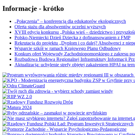
Informacje - krótko
„Połączenia” – konferencja dla edukatorów ekologicznych
Oferta stażu dla absolwentów uczelni wyższych
XVIII edycja konkursu „Polska wieś – dziedzictwo i przyszłość
Polsko-Niemiecki Dzień Dziecka z dofinansowaniem z FMP
Rekrutacja do projektu „Dyplom i co dalej? Absolwenci z nie
Wsparcie szkół w ramach Krajowego Planu Odbudowy
Konkurs ofert Wojewody Zachodniopomorskiego z zakresu po
Rozbudowa Budowa Regionalnej Infrastruktury Informacji Pr
Aktualizacja: uchylenie strefy objętej zakażeniem HPAI na ter