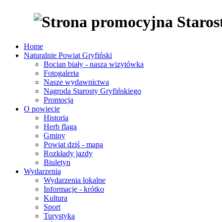
Home
Naturalnie Powiat Gryfiński
Bocian biały - nasza wizytówka
Fotogaleria
Nasze wydawnictwa
Nagroda Starosty Gryfińskiego
Promocja
O powiecie
Historia
Herb flaga
Gminy
Powiat dziś - mapa
Rozkłady jazdy
Biuletyn
Wydarzenia
Wydarzenia lokalne
Informacje - krótko
Kultura
Sport
Turystyka