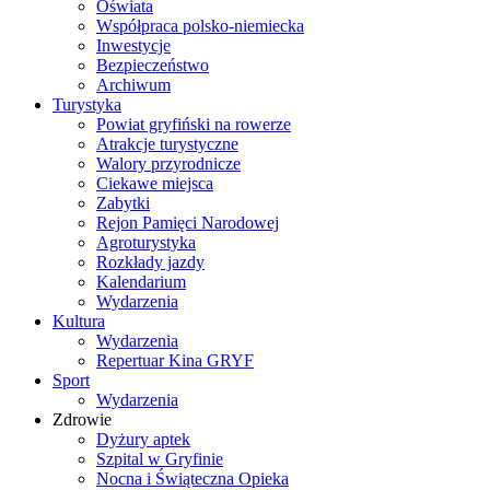
Oświata
Współpraca polsko-niemiecka
Inwestycje
Bezpieczeństwo
Archiwum
Turystyka
Powiat gryfiński na rowerze
Atrakcje turystyczne
Walory przyrodnicze
Ciekawe miejsca
Zabytki
Rejon Pamięci Narodowej
Agroturystyka
Rozkłady jazdy
Kalendarium
Wydarzenia
Kultura
Wydarzenia
Repertuar Kina GRYF
Sport
Wydarzenia
Zdrowie
Dyżury aptek
Szpital w Gryfinie
Nocna i Świąteczna Opieka