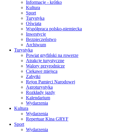
Informacje - krótko
Kultura
Sport
Turystyka
Oświata
Współpraca polsko-niemiecka
Inwestycje
Bezpieczeństwo
Archiwum
Turystyka
Powiat gryfiński na rowerze
Atrakcje turystyczne
Walory przyrodnicze
Ciekawe miejsca
Zabytki
Rejon Pamięci Narodowej
Agroturystyka
Rozkłady jazdy
Kalendarium
Wydarzenia
Kultura
Wydarzenia
Repertuar Kina GRYF
Sport
Wydarzenia