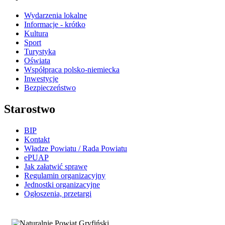
Wydarzenia lokalne
Informacje - krótko
Kultura
Sport
Turystyka
Oświata
Współpraca polsko-niemiecka
Inwestycje
Bezpieczeństwo
Starostwo
BIP
Kontakt
Władze Powiatu / Rada Powiatu
ePUAP
Jak załatwić sprawę
Regulamin organizacyjny
Jednostki organizacyjne
Ogłoszenia, przetargi