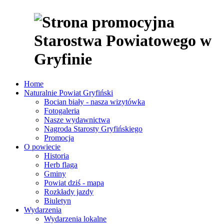
Home
Naturalnie Powiat Gryfiński
Bocian biały - nasza wizytówka
Fotogaleria
Nasze wydawnictwa
Nagroda Starosty Gryfińskiego
Promocja
O powiecie
Historia
Herb flaga
Gminy
Powiat dziś - mapa
Rozkłady jazdy
Biuletyn
Wydarzenia
Wydarzenia lokalne