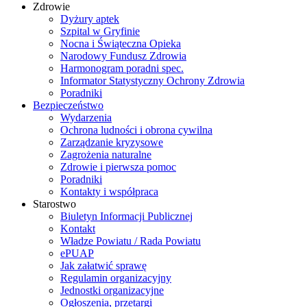
Zdrowie
Dyżury aptek
Szpital w Gryfinie
Nocna i Świąteczna Opieka
Narodowy Fundusz Zdrowia
Harmonogram poradni spec.
Informator Statystyczny Ochrony Zdrowia
Poradniki
Bezpieczeństwo
Wydarzenia
Ochrona ludności i obrona cywilna
Zarządzanie kryzysowe
Zagrożenia naturalne
Zdrowie i pierwsza pomoc
Poradniki
Kontakty i współpraca
Starostwo
Biuletyn Informacji Publicznej
Kontakt
Władze Powiatu / Rada Powiatu
ePUAP
Jak załatwić sprawę
Regulamin organizacyjny
Jednostki organizacyjne
Ogłoszenia, przetargi