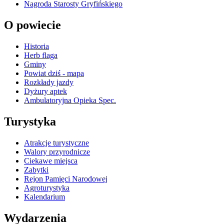
Nagroda Starosty Gryfińskiego
O powiecie
Historia
Herb flaga
Gminy
Powiat dziś - mapa
Rozkłady jazdy
Dyżury aptek
Ambulatoryjna Opieka Spec.
Turystyka
Atrakcje turystyczne
Walory przyrodnicze
Ciekawe miejsca
Zabytki
Rejon Pamięci Narodowej
Agroturystyka
Kalendarium
Wydarzenia