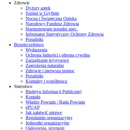
Zdrowie
Dyżury aptek
Szpital w Gryfinie
Nocna i Świąteczna Opieka
Narodowy Fundusz Zdrowia
Harmonogram poradni spec.
Informator Statystyczny Ochrony Zdrowia
Poradniki
Bezpieczeństwo
Wydarzenia
Ochrona ludności i obrona cywilna
Zarządzanie kryzysowe
Zagrożenia naturalne
Zdrowie i pierwsza pomoc
Poradniki
Kontakty i współpraca
Starostwo
Biuletyn Informacji Publicznej
Kontakt
Władze Powiatu / Rada Powiatu
ePUAP
Jak załatwić sprawę
Regulamin organizacyjny
Jednostki organizacyjne
Ogłoszenia, przetargi