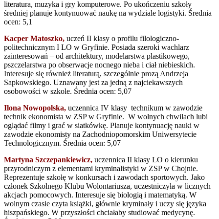
literatura, muzyka i gry komputerowe. Po ukończeniu szkoły
średniej planuje kontynuować naukę na wydziale logistyki. Średnia
ocen: 5,1
Kacper Matoszko,
uczeń II klasy o profilu filologiczno-
politechnicznym I LO w Gryfinie. Posiada szeroki wachlarz
zainteresowań – od architektury, modelarstwa plastikowego,
pszczelarstwa po obserwacje nocnego nieba i ciał niebieskich.
Interesuje się również literaturą, szczególnie prozą Andrzeja
Sapkowskiego. Uznawany jest za jedną z najciekawszych
osobowości w szkole. Średnia ocen: 5,07
Ilona Nowopolska,
uczennica IV klasy technikum w zawodzie
technik ekonomista w ZSP w Gryfinie. W wolnych chwilach lubi
oglądać filmy i grać w siatkówkę. Planuje kontynuację nauki w
zawodzie ekonomisty na Zachodniopomorskim Uniwersytecie
Technologicznym. Średnia ocen: 5,07
Martyna Szczepankiewicz,
uczennica II klasy LO o kierunku
przyrodniczym z elementami kryminalistyki w ZSP w Chojnie.
Reprezentuje szkołę w konkursach i zawodach sportowych. Jako
członek Szkolnego Klubu Wolontariusza, uczestniczyła w licznych
akcjach pomocowych. Interesuje się biologią i matematyką. W
wolnym czasie czyta książki, głównie kryminały i uczy się języka
hiszpańskiego. W przyszłości chciałaby studiować medycynę.