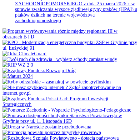
ZACHODNIOPOMORSKIEGO z dnia 25 marca 2026 r. w
sprawie zwalczania wysoce zjadliwej grypy ptaków (HPAI) u
ptaków dzikich na terenie województwa
zachodniopomorskiego