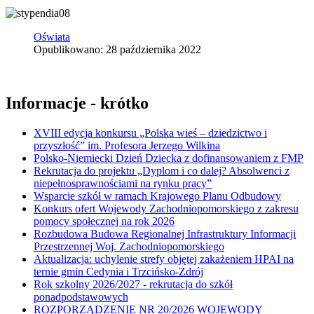
Oświata
Opublikowano: 28 października 2022
Informacje - krótko
XVIII edycja konkursu „Polska wieś – dziedzictwo i
przyszłość” im. Profesora Jerzego Wilkina
Polsko-Niemiecki Dzień Dziecka z dofinansowaniem z FMP
Rekrutacja do projektu „Dyplom i co dalej? Absolwenci z
niepełnosprawnościami na rynku pracy”
Wsparcie szkół w ramach Krajowego Planu Odbudowy
Konkurs ofert Wojewody Zachodniopomorskiego z zakresu
pomocy społecznej na rok 2026
Rozbudowa Budowa Regionalnej Infrastruktury Informacji
Przestrzennej Woj. Zachodniopomorskiego
Aktualizacja: uchylenie strefy objętej zakażeniem HPAI na
ternie gmin Cedynia i Trzcińsko-Zdrój
Rok szkolny 2026/2027 - rekrutacja do szkół
ponadpodstawowych
ROZPORZĄDZENIE NR 20/2026 WOJEWODY