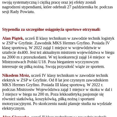
swoją systematyczną i ciężką pracę oraz jej efekty zostali
nagrodzeni stypendiami, które odebrali 27 października br. podczas
sesji Rady Powiatu.
Stypendia za szczególne osiągnięcia sportowe otrzymali:
Alan Piątek,
uczeń II klasy technikum w zawodzie technik logistyk
w ZSP w Gryfinie. Zawodnik MKS Hermes Gryfino. Posiada IV
klasę sportową. W 2022 zajął 1 miejsce w województwie w
sztafecie 4x400. Jest też aktualnym mistrzem województwa w biegu
na 2000 m z przeszkodami. W tej konkurencji zajął 14 miejsce w
Mistrzostwach Polski U18. Poza bieganiem wyczynowym
interesuje się piłką nożną. Swoją przyszłość wiąże ze sportem.
Nikodem Mróz,
uczeń IV klasy technikum w zawodzie technik
elektryk w ZSP w Gryfinie. Od 8 lat jest czynnym zawodnikiem
MKS Hermes Gryfino. Posiada III klasę sportową. W 2022 r.
podczas Mistrzostw Województwa zajął 1 miejsce w skoku w dal i
3 miejsce w biegu na 200 m. Poza lekkoatletyką pasjonuje się
również siatkówką, koszykówką, piłką nożną i sportami
motoryzacyjnymi. Po skończeniu nauki planuje studia na wydziale
elektrycznym.