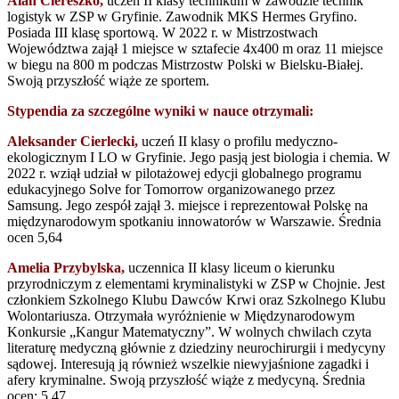
Alan Ciereszko,
uczeń II klasy technikum w zawodzie technik
logistyk w ZSP w Gryfinie. Zawodnik MKS Hermes Gryfino.
Posiada III klasę sportową. W 2022 r. w Mistrzostwach
Województwa zajął 1 miejsce w sztafecie 4x400 m oraz 11 miejsce
w biegu na 800 m podczas Mistrzostw Polski w Bielsku-Białej.
Swoją przyszłość wiąże ze sportem.
Stypendia za szczególne wyniki w nauce otrzymali:
Aleksander Cierlecki,
uczeń II klasy o profilu medyczno-
ekologicznym I LO w Gryfinie. Jego pasją jest biologia i chemia. W
2022 r. wziął udział w pilotażowej edycji globalnego programu
edukacyjnego Solve for Tomorrow organizowanego przez
Samsung. Jego zespół zajął 3. miejsce i reprezentował Polskę na
międzynarodowym spotkaniu innowatorów w Warszawie. Średnia
ocen 5,64
Amelia Przybylska,
uczennica II klasy liceum o kierunku
przyrodniczym z elementami kryminalistyki w ZSP w Chojnie. Jest
członkiem Szkolnego Klubu Dawców Krwi oraz Szkolnego Klubu
Wolontariusza. Otrzymała wyróżnienie w Międzynarodowym
Konkursie „Kangur Matematyczny”. W wolnych chwilach czyta
literaturę medyczną głównie z dziedziny neurochirurgii i medycyny
sądowej. Interesują ją również wszelkie niewyjaśnione zagadki i
afery kryminalne. Swoją przyszłość wiąże z medycyną. Średnia
ocen: 5,47