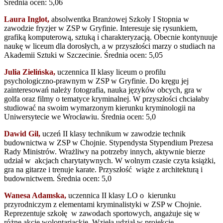
Średnia ocen: 5,06
Laura Inglot,
absolwentka Branżowej Szkoły I Stopnia w
zawodzie fryzjer w ZSP w Gryfinie. Interesuje się rysunkiem,
grafiką komputerową, sztuką i charakteryzacją. Obecnie kontynuuje
naukę w liceum dla dorosłych, a w przyszłości marzy o studiach na
Akademii Sztuki w Szczecinie. Średnia ocen: 5,05
Julia Zielińska,
uczennica II klasy liceum o profilu
psychologiczno-prawnym w ZSP w Gryfinie. Do kręgu jej
zainteresowań należy fotografia, nauka języków obcych, gra w
golfa oraz filmy o tematyce kryminalnej. W przyszłości chciałaby
studiować na swoim wymarzonym kierunku kryminologii na
Uniwersytecie we Wrocławiu. Średnia ocen: 5,0
Dawid Gil,
uczeń II klasy technikum w zawodzie technik
budownictwa w ZSP w Chojnie. Stypendysta Stypendium Prezesa
Rady Ministrów. Wrażliwy na potrzeby innych, aktywnie bierze
udział w akcjach charytatywnych. W wolnym czasie czyta książki,
gra na gitarze i trenuje karate. Przyszłość wiąże z architekturą i
budownictwem. Średnia ocen: 5,0
Wanesa Adamska,
uczennica II klasy LO o kierunku
przyrodniczym z elementami kryminalistyki w ZSP w Chojnie.
Reprezentuje szkołę w zawodach sportowych, angażuje się w
różne akcje wolontariackie. Wzięła udział w projekcie