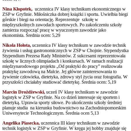
Nina Kłopotek,
uczennica IV klasy technikum ekonomicznego w
ZSP w Gryfinie. Miłośniczka dobrej książki i sportu. Uwielbia biegi
górskie i biegi na orientację. Reprezentuje szkołę w
międzyszkolnych zawodach sportowych. Po zakończeniu szkoły
zamierza rozpocząć pracę w wyuczonym zawodzie jako
ekonomista. Średnia ocen: 5,29
Nikola Hołota,
uczennica IV klasy technikum w zawodzie technik
żywienia i usług gastronomicznych w ZSP w Chojnie. Stypendystka
Stypendium Prezesa Rady Ministrów. Z sukcesami reprezentowała
szkołę w licznych olimpiadach i konkursach. W ramach realizacji
międzynarodowego projektu „Od praktyki do pracy” realizowała
praktykę zawodową na Malcie. Jej główne zainteresowania to
żywienie człowieka, dietetyka, zdrowy styl życia oraz fotografia. W
przyszłości chciałaby studiować dietetykę. Średnia ocen: 5,19
Marcin Drożdżewski,
uczeń IV klasy technikum w zawodzie
logistyk w ZSP w Gryfinie. Na co dzień interesuje się sportem i
dietetyką. Uprawia sporty siłowe. Po ukończeniu szkoły średniej
planuje studia na kierunku budownictwo na Zachodniopomorskim
Uniwersytecie Technologicznym. Średnia ocen 5,13
Angelika Piasecka,
uczennica III klasy technikum w zawodzie
technik logistyk w ZSP w Gryfinie. W kręgu jej hobby znajduje się