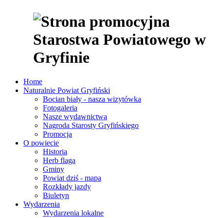
Home
Naturalnie Powiat Gryfiński
Bocian biały - nasza wizytówka
Fotogaleria
Nasze wydawnictwa
Nagroda Starosty Gryfińskiego
Promocja
O powiecie
Historia
Herb flaga
Gminy
Powiat dziś - mapa
Rozkłady jazdy
Biuletyn
Wydarzenia
Wydarzenia lokalne