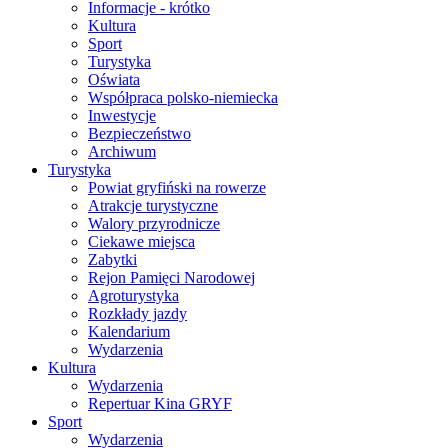
Informacje - krótko
Kultura
Sport
Turystyka
Oświata
Współpraca polsko-niemiecka
Inwestycje
Bezpieczeństwo
Archiwum
Turystyka
Powiat gryfiński na rowerze
Atrakcje turystyczne
Walory przyrodnicze
Ciekawe miejsca
Zabytki
Rejon Pamięci Narodowej
Agroturystyka
Rozkłady jazdy
Kalendarium
Wydarzenia
Kultura
Wydarzenia
Repertuar Kina GRYF
Sport
Wydarzenia