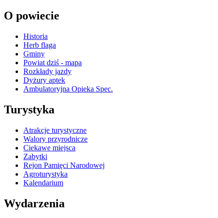
O powiecie
Historia
Herb flaga
Gminy
Powiat dziś - mapa
Rozkłady jazdy
Dyżury aptek
Ambulatoryjna Opieka Spec.
Turystyka
Atrakcje turystyczne
Walory przyrodnicze
Ciekawe miejsca
Zabytki
Rejon Pamięci Narodowej
Agroturystyka
Kalendarium
Wydarzenia