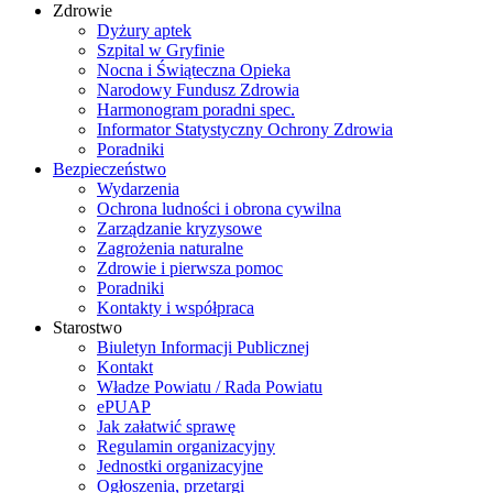
Zdrowie
Dyżury aptek
Szpital w Gryfinie
Nocna i Świąteczna Opieka
Narodowy Fundusz Zdrowia
Harmonogram poradni spec.
Informator Statystyczny Ochrony Zdrowia
Poradniki
Bezpieczeństwo
Wydarzenia
Ochrona ludności i obrona cywilna
Zarządzanie kryzysowe
Zagrożenia naturalne
Zdrowie i pierwsza pomoc
Poradniki
Kontakty i współpraca
Starostwo
Biuletyn Informacji Publicznej
Kontakt
Władze Powiatu / Rada Powiatu
ePUAP
Jak załatwić sprawę
Regulamin organizacyjny
Jednostki organizacyjne
Ogłoszenia, przetargi