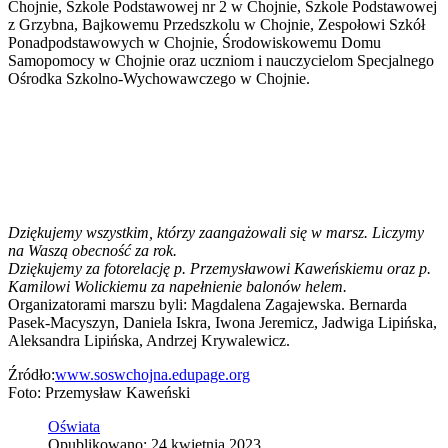
Chojnie, Szkole Podstawowej nr 2 w Chojnie, Szkole Podstawowej
z Grzybna, Bajkowemu Przedszkolu w Chojnie, Zespołowi Szkół
Ponadpodstawowych w Chojnie, Środowiskowemu Domu
Samopomocy w Chojnie oraz uczniom i nauczycielom Specjalnego
Ośrodka Szkolno-Wychowawczego w Chojnie.
Dziękujemy wszystkim, którzy zaangażowali się w marsz. Liczymy
na Waszą obecność za rok.
Dziękujemy za fotorelację p. Przemysławowi Kaweńskiemu oraz p.
Kamilowi Wolickiemu za napełnienie balonów helem.
Organizatorami marszu byli: Magdalena Zagajewska. Bernarda
Pasek-Macyszyn, Daniela Iskra, Iwona Jeremicz, Jadwiga Lipińska,
Aleksandra Lipińska, Andrzej Krywalewicz.
Źródło:
www.soswchojna.edupage.org
Foto: Przemysław Kaweński
Oświata
Opublikowano: 24 kwietnia 2023