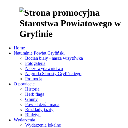
Home
Naturalnie Powiat Gryfiński
Bocian biały - nasza wizytówka
Fotogaleria
Nasze wydawnictwa
Nagroda Starosty Gryfińskiego
Promocja
O powiecie
Historia
Herb flaga
Gminy
Powiat dziś - mapa
Rozkłady jazdy
Biuletyn
Wydarzenia
Wydarzenia lokalne