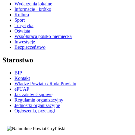
Wydarzenia lokalne
Informacje - krótko
Kultura
Sport
Turystyka
Oświata
Współpraca polsko-niemiecka
Inwestycje
Bezpieczeństwo
Starostwo
BIP
Kontakt
Władze Powiatu / Rada Powiatu
ePUAP
Jak załatwić sprawę
Regulamin organizacyjny
Jednostki organizacyjne
Ogłoszenia, przetargi