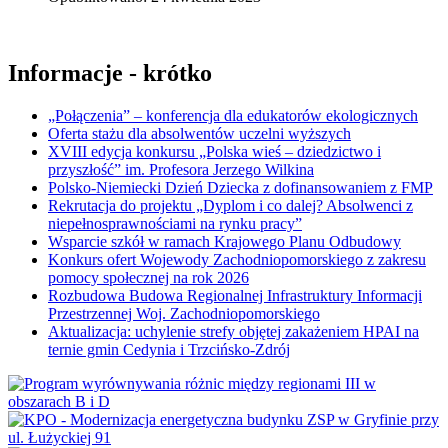
Informacje - krótko
„Połączenia” – konferencja dla edukatorów ekologicznych
Oferta stażu dla absolwentów uczelni wyższych
XVIII edycja konkursu „Polska wieś – dziedzictwo i
przyszłość” im. Profesora Jerzego Wilkina
Polsko-Niemiecki Dzień Dziecka z dofinansowaniem z FMP
Rekrutacja do projektu „Dyplom i co dalej? Absolwenci z
niepełnosprawnościami na rynku pracy”
Wsparcie szkół w ramach Krajowego Planu Odbudowy
Konkurs ofert Wojewody Zachodniopomorskiego z zakresu
pomocy społecznej na rok 2026
Rozbudowa Budowa Regionalnej Infrastruktury Informacji
Przestrzennej Woj. Zachodniopomorskiego
Aktualizacja: uchylenie strefy objętej zakażeniem HPAI na
ternie gmin Cedynia i Trzcińsko-Zdrój