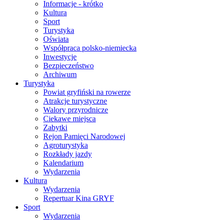
Informacje - krótko
Kultura
Sport
Turystyka
Oświata
Współpraca polsko-niemiecka
Inwestycje
Bezpieczeństwo
Archiwum
Turystyka
Powiat gryfiński na rowerze
Atrakcje turystyczne
Walory przyrodnicze
Ciekawe miejsca
Zabytki
Rejon Pamięci Narodowej
Agroturystyka
Rozkłady jazdy
Kalendarium
Wydarzenia
Kultura
Wydarzenia
Repertuar Kina GRYF
Sport
Wydarzenia