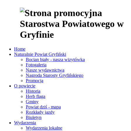
Home
Naturalnie Powiat Gryfiński
Bocian biały - nasza wizytówka
Fotogaleria
Nasze wydawnictwa
Nagroda Starosty Gryfińskiego
Promocja
O powiecie
Historia
Herb flaga
Gminy
Powiat dziś - mapa
Rozkłady jazdy
Biuletyn
Wydarzenia
Wydarzenia lokalne