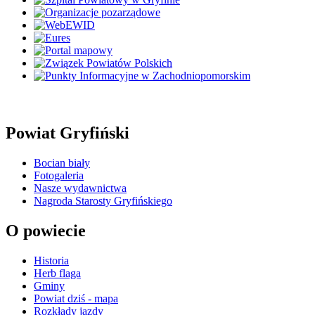
Powiat Gryfiński
Bocian biały
Fotogaleria
Nasze wydawnictwa
Nagroda Starosty Gryfińskiego
O powiecie
Historia
Herb flaga
Gminy
Powiat dziś - mapa
Rozkłady jazdy