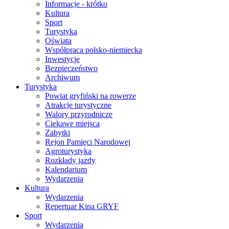
Informacje - krótko
Kultura
Sport
Turystyka
Oświata
Współpraca polsko-niemiecka
Inwestycje
Bezpieczeństwo
Archiwum
Turystyka
Powiat gryfiński na rowerze
Atrakcje turystyczne
Walory przyrodnicze
Ciekawe miejsca
Zabytki
Rejon Pamięci Narodowej
Agroturystyka
Rozkłady jazdy
Kalendarium
Wydarzenia
Kultura
Wydarzenia
Repertuar Kina GRYF
Sport
Wydarzenia