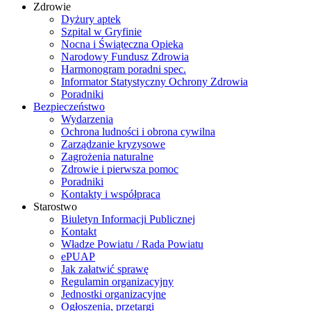
Zdrowie
Dyżury aptek
Szpital w Gryfinie
Nocna i Świąteczna Opieka
Narodowy Fundusz Zdrowia
Harmonogram poradni spec.
Informator Statystyczny Ochrony Zdrowia
Poradniki
Bezpieczeństwo
Wydarzenia
Ochrona ludności i obrona cywilna
Zarządzanie kryzysowe
Zagrożenia naturalne
Zdrowie i pierwsza pomoc
Poradniki
Kontakty i współpraca
Starostwo
Biuletyn Informacji Publicznej
Kontakt
Władze Powiatu / Rada Powiatu
ePUAP
Jak załatwić sprawę
Regulamin organizacyjny
Jednostki organizacyjne
Ogłoszenia, przetargi