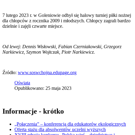
7 lutego 2023 r. w Goleniowie odbył się halowy turniej piłki nożnej
dla chłopców z rocznika 2009 i młodszych. Chłopcy zagrali bardzo
dzielnie i zajęli czwarte miejsce.
Od lewej: Dennis Wisłowski, Fabian Czerniakowski, Grzegorz
Narkiewicz, Szymon Wojtczak, Piotr Narkiewicz.
Źródło:
www.soswchojna.edupage.org
Oświata
Opublikowano: 25 maja 2023
Informacje - krótko
„Połączenia” – konferencja dla edukatorów ekologicznych
Oferta stażu dla absolwentów uczelni wyższych
XVIII edycja konkursu „Polska wieś – dziedzictwo i