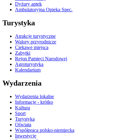
Dyżury aptek
Ambulatoryjna Opieka Spec.
Turystyka
Atrakcje turystyczne
Walory przyrodnicze
Ciekawe miejsca
Zabytki
Rejon Pamięci Narodowej
Agroturystyka
Kalendarium
Wydarzenia
Wydarzenia lokalne
Informacje - krótko
Kultura
Sport
Turystyka
Oświata
Współpraca polsko-niemiecka
Inwestycje