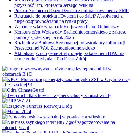
przyszłość” im. Profesora Jerzego Wilkina
Polsko-Niemiecki Dzień Dziecka z dofinansowaniem z FMP
Rekrutacja do projektu „Dyplom i co dalej? Absolwenci z
niepełnosprawnościami na rynku pracy”
Wsparcie szkół w ramach Krajowego Planu Odbudowy
Konkurs ofert Wojewody Zachodniopomorskiego z zakresu
pomocy społecznej na rok 2026
Rozbudowa Budowa Regionalnej Infrastruktury Informacji
Przestrzennej Woj. Zachodniopomorskiego
Aktualizacja: uchylenie strefy objętej zakażeniem HPAI na
ternie gmin Cedynia i Trzcińsko-Zdrój