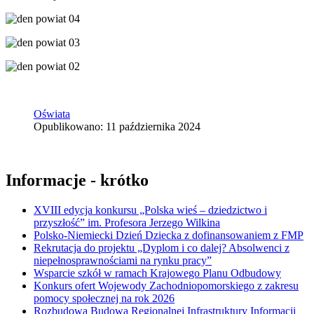
Oświata
Opublikowano: 11 października 2024
Informacje - krótko
XVIII edycja konkursu „Polska wieś – dziedzictwo i
przyszłość” im. Profesora Jerzego Wilkina
Polsko-Niemiecki Dzień Dziecka z dofinansowaniem z FMP
Rekrutacja do projektu „Dyplom i co dalej? Absolwenci z
niepełnosprawnościami na rynku pracy”
Wsparcie szkół w ramach Krajowego Planu Odbudowy
Konkurs ofert Wojewody Zachodniopomorskiego z zakresu
pomocy społecznej na rok 2026
Rozbudowa Budowa Regionalnej Infrastruktury Informacji