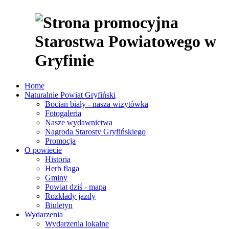
Home
Naturalnie Powiat Gryfiński
Bocian biały - nasza wizytówka
Fotogaleria
Nasze wydawnictwa
Nagroda Starosty Gryfińskiego
Promocja
O powiecie
Historia
Herb flaga
Gminy
Powiat dziś - mapa
Rozkłady jazdy
Biuletyn
Wydarzenia
Wydarzenia lokalne