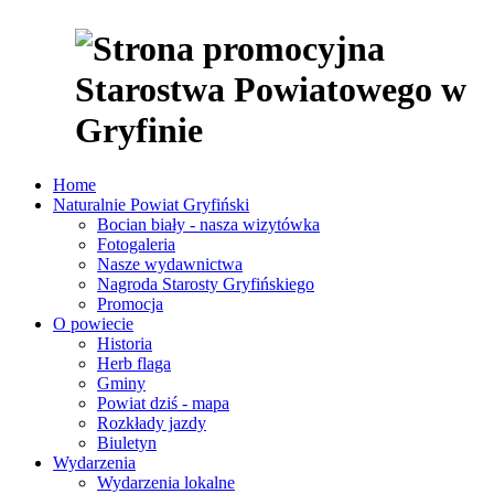
Home
Naturalnie Powiat Gryfiński
Bocian biały - nasza wizytówka
Fotogaleria
Nasze wydawnictwa
Nagroda Starosty Gryfińskiego
Promocja
O powiecie
Historia
Herb flaga
Gminy
Powiat dziś - mapa
Rozkłady jazdy
Biuletyn
Wydarzenia
Wydarzenia lokalne