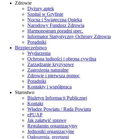
Zdrowie
Dyżury aptek
Szpital w Gryfinie
Nocna i Świąteczna Opieka
Narodowy Fundusz Zdrowia
Harmonogram poradni spec.
Informator Statystyczny Ochrony Zdrowia
Poradniki
Bezpieczeństwo
Wydarzenia
Ochrona ludności i obrona cywilna
Zarządzanie kryzysowe
Zagrożenia naturalne
Zdrowie i pierwsza pomoc
Poradniki
Kontakty i współpraca
Starostwo
Biuletyn Informacji Publicznej
Kontakt
Władze Powiatu / Rada Powiatu
ePUAP
Jak załatwić sprawę
Regulamin organizacyjny
Jednostki organizacyjne
Ogłoszenia, przetargi