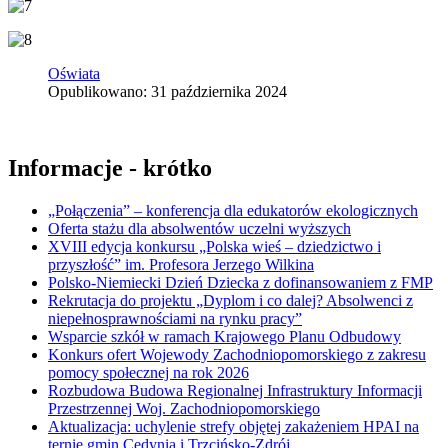
Oświata
Opublikowano: 31 października 2024
Informacje - krótko
„Połączenia” – konferencja dla edukatorów ekologicznych
Oferta stażu dla absolwentów uczelni wyższych
XVIII edycja konkursu „Polska wieś – dziedzictwo i
przyszłość” im. Profesora Jerzego Wilkina
Polsko-Niemiecki Dzień Dziecka z dofinansowaniem z FMP
Rekrutacja do projektu „Dyplom i co dalej? Absolwenci z
niepełnosprawnościami na rynku pracy”
Wsparcie szkół w ramach Krajowego Planu Odbudowy
Konkurs ofert Wojewody Zachodniopomorskiego z zakresu
pomocy społecznej na rok 2026
Rozbudowa Budowa Regionalnej Infrastruktury Informacji
Przestrzennej Woj. Zachodniopomorskiego
Aktualizacja: uchylenie strefy objętej zakażeniem HPAI na
ternie gmin Cedynia i Trzcińsko-Zdrój