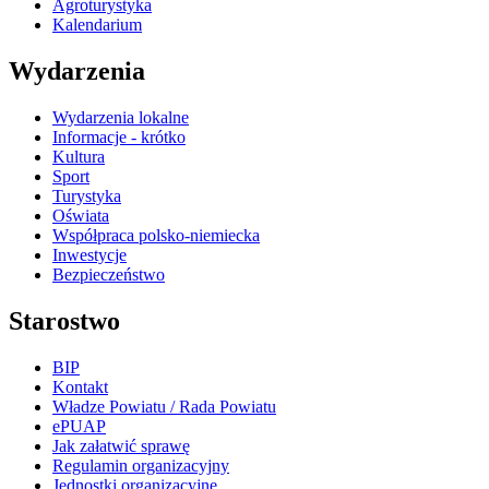
Agroturystyka
Kalendarium
Wydarzenia
Wydarzenia lokalne
Informacje - krótko
Kultura
Sport
Turystyka
Oświata
Współpraca polsko-niemiecka
Inwestycje
Bezpieczeństwo
Starostwo
BIP
Kontakt
Władze Powiatu / Rada Powiatu
ePUAP
Jak załatwić sprawę
Regulamin organizacyjny
Jednostki organizacyjne