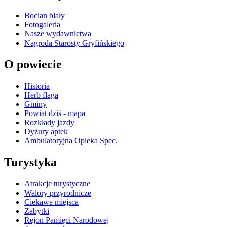
Bocian biały
Fotogaleria
Nasze wydawnictwa
Nagroda Starosty Gryfińskiego
O powiecie
Historia
Herb flaga
Gminy
Powiat dziś - mapa
Rozkłady jazdy
Dyżury aptek
Ambulatoryjna Opieka Spec.
Turystyka
Atrakcje turystyczne
Walory przyrodnicze
Ciekawe miejsca
Zabytki
Rejon Pamięci Narodowej