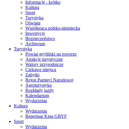
Informacje - krótko
Kultura
Sport
Turystyka
Oświata
Współpraca polsko-niemiecka
Inwestycje
Bezpieczeństwo
Archiwum
Turystyka
Powiat gryfiński na rowerze
Atrakcje turystyczne
Walory przyrodnicze
Ciekawe miejsca
Zabytki
Rejon Pamięci Narodowej
Agroturystyka
Rozkłady jazdy
Kalendarium
Wydarzenia
Kultura
Wydarzenia
Repertuar Kina GRYF
Sport
Wydarzenia