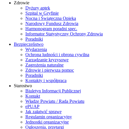
Zdrowie
Dyżury aptek
Szpital w Gryfinie
Nocna i Świąteczna Opieka
Narodowy Fundusz Zdrowia
Harmonogram poradni spec.
Informator Statystyczny Ochrony Zdrowia
Poradniki
Bezpieczeństwo
Wydarzenia
Ochrona ludności i obrona cywilna
Zarządzanie kryzysowe
Zagrożenia naturalne
Zdrowie i pierwsza pomoc
Poradniki
Kontakty i współpraca
Starostwo
Biuletyn Informacji Publicznej
Kontakt
Władze Powiatu / Rada Powiatu
ePUAP
Jak załatwić sprawę
Regulamin organizacyjny
Jednostki organizacyjne
Ogłoszenia, przetargi