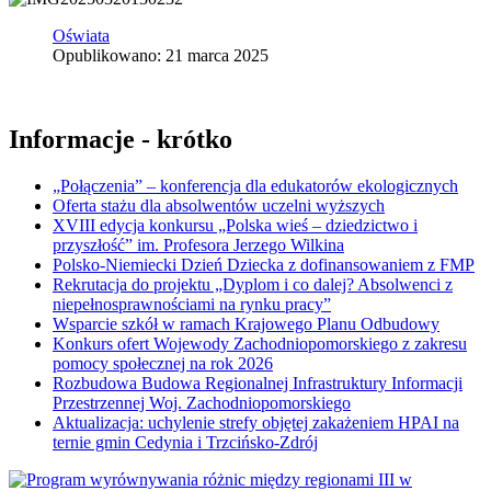
Oświata
Opublikowano: 21 marca 2025
Informacje - krótko
„Połączenia” – konferencja dla edukatorów ekologicznych
Oferta stażu dla absolwentów uczelni wyższych
XVIII edycja konkursu „Polska wieś – dziedzictwo i
przyszłość” im. Profesora Jerzego Wilkina
Polsko-Niemiecki Dzień Dziecka z dofinansowaniem z FMP
Rekrutacja do projektu „Dyplom i co dalej? Absolwenci z
niepełnosprawnościami na rynku pracy”
Wsparcie szkół w ramach Krajowego Planu Odbudowy
Konkurs ofert Wojewody Zachodniopomorskiego z zakresu
pomocy społecznej na rok 2026
Rozbudowa Budowa Regionalnej Infrastruktury Informacji
Przestrzennej Woj. Zachodniopomorskiego
Aktualizacja: uchylenie strefy objętej zakażeniem HPAI na
ternie gmin Cedynia i Trzcińsko-Zdrój