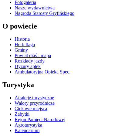
Fotogaleria
Nasze wydawnictwa
Nagroda Starosty Gryfińskiego
O powiecie
Historia
Herb flaga
Gminy
Powiat dziś - mapa
Rozkłady jazdy
Dyżury aptek
Ambulatoryjna Opieka Spec.
Turystyka
Atrakcje turystyczne
Walory przyrodnicze
Ciekawe miejsca
Zabytki
Rejon Pamięci Narodowej
Agroturystyka
Kalendarium