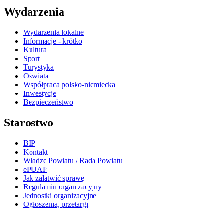
Wydarzenia
Wydarzenia lokalne
Informacje - krótko
Kultura
Sport
Turystyka
Oświata
Współpraca polsko-niemiecka
Inwestycje
Bezpieczeństwo
Starostwo
BIP
Kontakt
Władze Powiatu / Rada Powiatu
ePUAP
Jak załatwić sprawę
Regulamin organizacyjny
Jednostki organizacyjne
Ogłoszenia, przetargi