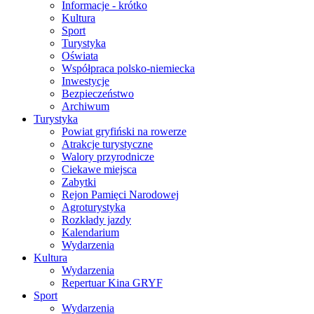
Informacje - krótko
Kultura
Sport
Turystyka
Oświata
Współpraca polsko-niemiecka
Inwestycje
Bezpieczeństwo
Archiwum
Turystyka
Powiat gryfiński na rowerze
Atrakcje turystyczne
Walory przyrodnicze
Ciekawe miejsca
Zabytki
Rejon Pamięci Narodowej
Agroturystyka
Rozkłady jazdy
Kalendarium
Wydarzenia
Kultura
Wydarzenia
Repertuar Kina GRYF
Sport
Wydarzenia