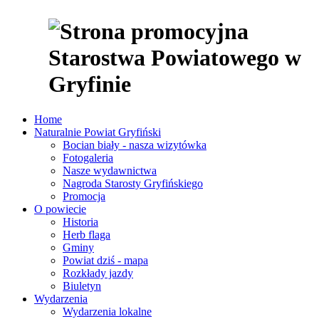
Home
Naturalnie Powiat Gryfiński
Bocian biały - nasza wizytówka
Fotogaleria
Nasze wydawnictwa
Nagroda Starosty Gryfińskiego
Promocja
O powiecie
Historia
Herb flaga
Gminy
Powiat dziś - mapa
Rozkłady jazdy
Biuletyn
Wydarzenia
Wydarzenia lokalne