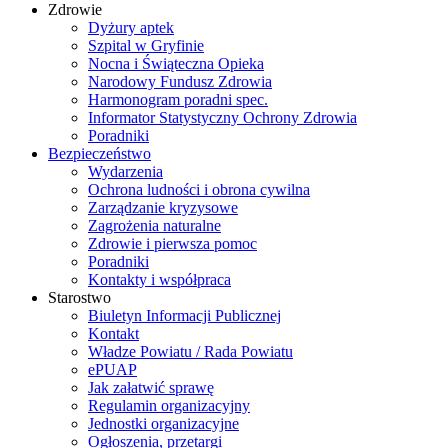
Zdrowie
Dyżury aptek
Szpital w Gryfinie
Nocna i Świąteczna Opieka
Narodowy Fundusz Zdrowia
Harmonogram poradni spec.
Informator Statystyczny Ochrony Zdrowia
Poradniki
Bezpieczeństwo
Wydarzenia
Ochrona ludności i obrona cywilna
Zarządzanie kryzysowe
Zagrożenia naturalne
Zdrowie i pierwsza pomoc
Poradniki
Kontakty i współpraca
Starostwo
Biuletyn Informacji Publicznej
Kontakt
Władze Powiatu / Rada Powiatu
ePUAP
Jak załatwić sprawę
Regulamin organizacyjny
Jednostki organizacyjne
Ogłoszenia, przetargi