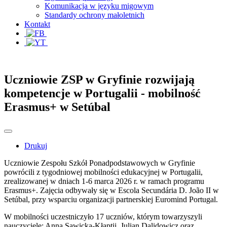
Komunikacja w języku migowym
Standardy ochrony małoletnich
Kontakt
Uczniowie ZSP w Gryfinie rozwijają
kompetencje w Portugalii - mobilność
Erasmus+ w Setúbal
Drukuj
Uczniowie Zespołu Szkół Ponadpodstawowych w Gryfinie
powrócili z tygodniowej mobilności edukacyjnej w Portugalii,
zrealizowanej w dniach 1-6 marca 2026 r. w ramach programu
Erasmus+. Zajęcia odbywały się w Escola Secundária D. João II w
Setúbal, przy wsparciu organizacji partnerskiej Euromind Portugal.
W mobilności uczestniczyło 17 uczniów, którym towarzyszyli
nauczyciele: Anna Sawicka-Kłaptij, Julian Dalidowicz oraz