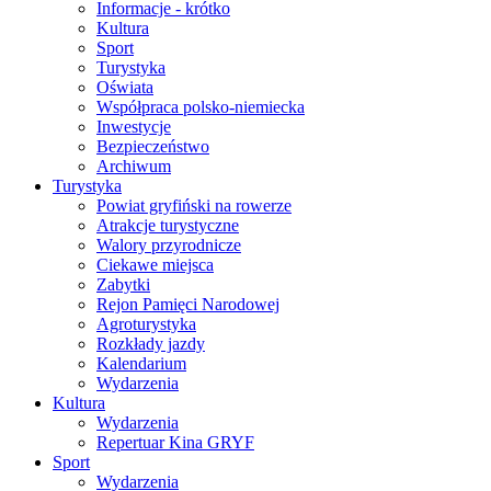
Informacje - krótko
Kultura
Sport
Turystyka
Oświata
Współpraca polsko-niemiecka
Inwestycje
Bezpieczeństwo
Archiwum
Turystyka
Powiat gryfiński na rowerze
Atrakcje turystyczne
Walory przyrodnicze
Ciekawe miejsca
Zabytki
Rejon Pamięci Narodowej
Agroturystyka
Rozkłady jazdy
Kalendarium
Wydarzenia
Kultura
Wydarzenia
Repertuar Kina GRYF
Sport
Wydarzenia