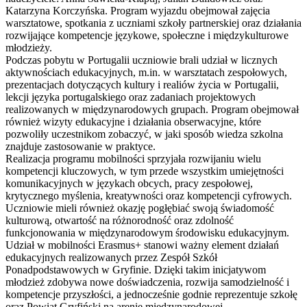
Katarzyna Korczyńska. Program wyjazdu obejmował zajęcia
warsztatowe, spotkania z uczniami szkoły partnerskiej oraz działania
rozwijające kompetencje językowe, społeczne i międzykulturowe
młodzieży.
Podczas pobytu w Portugalii uczniowie brali udział w licznych
aktywnościach edukacyjnych, m.in. w warsztatach zespołowych,
prezentacjach dotyczących kultury i realiów życia w Portugalii,
lekcji języka portugalskiego oraz zadaniach projektowych
realizowanych w międzynarodowych grupach. Program obejmował
również wizyty edukacyjne i działania obserwacyjne, które
pozwoliły uczestnikom zobaczyć, w jaki sposób wiedza szkolna
znajduje zastosowanie w praktyce.
Realizacja programu mobilności sprzyjała rozwijaniu wielu
kompetencji kluczowych, w tym przede wszystkim umiejętności
komunikacyjnych w językach obcych, pracy zespołowej,
krytycznego myślenia, kreatywności oraz kompetencji cyfrowych.
Uczniowie mieli również okazję pogłębiać swoją świadomość
kulturową, otwartość na różnorodność oraz zdolność
funkcjonowania w międzynarodowym środowisku edukacyjnym.
Udział w mobilności Erasmus+ stanowi ważny element działań
edukacyjnych realizowanych przez Zespół Szkół
Ponadpodstawowych w Gryfinie. Dzięki takim inicjatywom
młodzież zdobywa nowe doświadczenia, rozwija samodzielność i
kompetencje przyszłości, a jednocześnie godnie reprezentuje szkołę
oraz Powiat Gryfiński na arenie międzynarodowej.