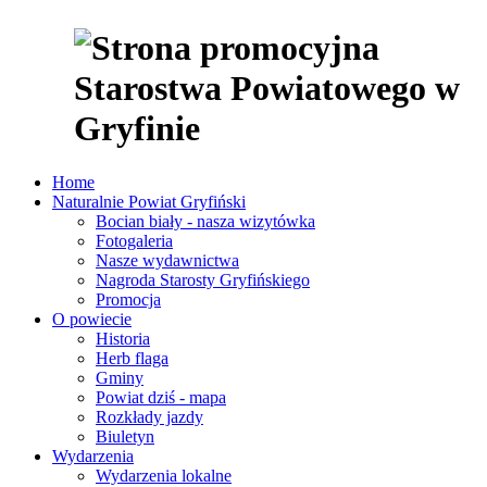
Home
Naturalnie Powiat Gryfiński
Bocian biały - nasza wizytówka
Fotogaleria
Nasze wydawnictwa
Nagroda Starosty Gryfińskiego
Promocja
O powiecie
Historia
Herb flaga
Gminy
Powiat dziś - mapa
Rozkłady jazdy
Biuletyn
Wydarzenia
Wydarzenia lokalne