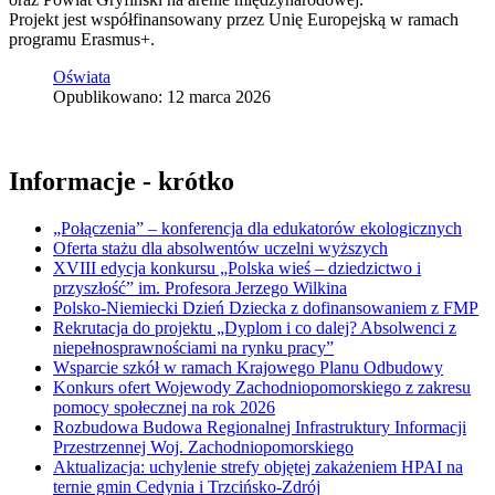
Projekt jest współfinansowany przez Unię Europejską w ramach
programu Erasmus+.
Oświata
Opublikowano: 12 marca 2026
Informacje - krótko
„Połączenia” – konferencja dla edukatorów ekologicznych
Oferta stażu dla absolwentów uczelni wyższych
XVIII edycja konkursu „Polska wieś – dziedzictwo i
przyszłość” im. Profesora Jerzego Wilkina
Polsko-Niemiecki Dzień Dziecka z dofinansowaniem z FMP
Rekrutacja do projektu „Dyplom i co dalej? Absolwenci z
niepełnosprawnościami na rynku pracy”
Wsparcie szkół w ramach Krajowego Planu Odbudowy
Konkurs ofert Wojewody Zachodniopomorskiego z zakresu
pomocy społecznej na rok 2026
Rozbudowa Budowa Regionalnej Infrastruktury Informacji
Przestrzennej Woj. Zachodniopomorskiego
Aktualizacja: uchylenie strefy objętej zakażeniem HPAI na
ternie gmin Cedynia i Trzcińsko-Zdrój