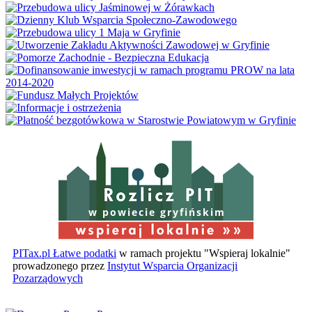
w powiecie gryfińskim
PITax.pl Łatwe podatki
w ramach projektu "Wspieraj lokalnie"
prowadzonego przez
Instytut Wsparcia Organizacji
Pozarządowych