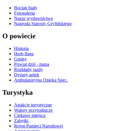
Bocian biały
Fotogaleria
Nasze wydawnictwa
Nagroda Starosty Gryfińskiego
O powiecie
Historia
Herb flaga
Gminy
Powiat dziś - mapa
Rozkłady jazdy
Dyżury aptek
Ambulatoryjna Opieka Spec.
Turystyka
Atrakcje turystyczne
Walory przyrodnicze
Ciekawe miejsca
Zabytki
Rejon Pamięci Narodowej