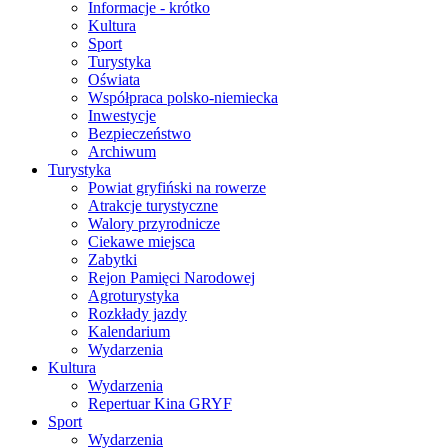
Informacje - krótko
Kultura
Sport
Turystyka
Oświata
Współpraca polsko-niemiecka
Inwestycje
Bezpieczeństwo
Archiwum
Turystyka
Powiat gryfiński na rowerze
Atrakcje turystyczne
Walory przyrodnicze
Ciekawe miejsca
Zabytki
Rejon Pamięci Narodowej
Agroturystyka
Rozkłady jazdy
Kalendarium
Wydarzenia
Kultura
Wydarzenia
Repertuar Kina GRYF
Sport
Wydarzenia