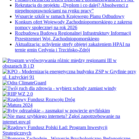
Rekrutacja do projektu „Dyplom i co dalej? Absolwenci z
niepełnosprawnościami na rynku pracy”
Wsparcie szkół w ramach Krajowego Planu Odbudowy
Konkurs ofert Wojewody Zachodniopomorskiego z zakresu
pomocy społecznej na rok 2026
Rozbudowa Budowa Regionalnej Infrastruktury Informacji
Przestrzennej Woj. Zachodniopomorskiego
Aktualizacja: uchylenie strefy objętej zakażeniem HPAI na
ternie gmin Cedynia i Trzcińsko-Zdrój