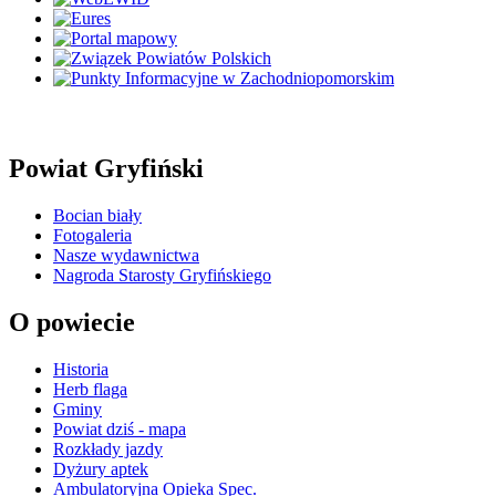
Powiat Gryfiński
Bocian biały
Fotogaleria
Nasze wydawnictwa
Nagroda Starosty Gryfińskiego
O powiecie
Historia
Herb flaga
Gminy
Powiat dziś - mapa
Rozkłady jazdy
Dyżury aptek
Ambulatoryjna Opieka Spec.