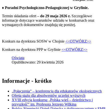
♦
Poradni Psychologiczno-Pedagogicznej w Gryfinie.
Termin składania ofert –
do 29 maja 2026 r.
Szczegółowe
informacje dotyczące warunków udziału w konkursach oraz
wymaganych dokumentów znajdują się poniżej.
Konkurs na dyrektora SOSW w Chojnie
<<OTWÓRZ>>
Konkurs na dyrektora PPP w Gryfinie
<<OTWÓRZ>>
Oświata
Opublikowano: 29 kwietnia 2026
Informacje - krótko
„Połączenia” – konferencja dla edukatorów ekologicznych
Oferta stażu dla absolwentów uczelni wyższych
XVIII edycja konkursu „Polska wieś – dziedzictwo i
przyszłość” im. Profesora Jerzego Wilkina
Polsko-Niemiecki Dzień Dziecka z dofinansowaniem z FMP