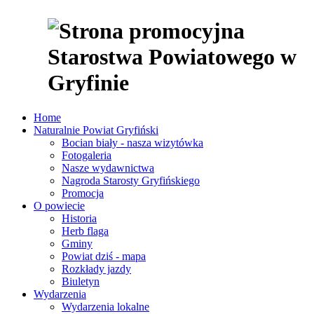
Home
Naturalnie Powiat Gryfiński
Bocian biały - nasza wizytówka
Fotogaleria
Nasze wydawnictwa
Nagroda Starosty Gryfińskiego
Promocja
O powiecie
Historia
Herb flaga
Gminy
Powiat dziś - mapa
Rozkłady jazdy
Biuletyn
Wydarzenia
Wydarzenia lokalne