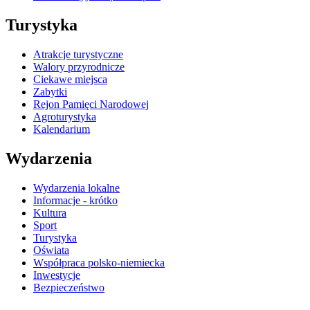
Turystyka
Atrakcje turystyczne
Walory przyrodnicze
Ciekawe miejsca
Zabytki
Rejon Pamięci Narodowej
Agroturystyka
Kalendarium
Wydarzenia
Wydarzenia lokalne
Informacje - krótko
Kultura
Sport
Turystyka
Oświata
Współpraca polsko-niemiecka
Inwestycje
Bezpieczeństwo