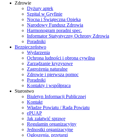
Zdrowie
Dyżury aptek
Szpital w Gryfinie
Nocna i Świąteczna Opieka
Narodowy Fundusz Zdrowia
Harmonogram poradni spec.
Informator Statystyczny Ochrony Zdrowia
Poradniki
Bezpieczeństwo
Wydarzenia
Ochrona ludności i obrona cywilna
Zarządzanie kryzysowe
Zagrożenia naturalne
Zdrowie i pierwsza pomoc
Poradniki
Kontakty i współpraca
Starostwo
Biuletyn Informacji Publicznej
Kontakt
Władze Powiatu / Rada Powiatu
ePUAP
Jak załatwić sprawę
Regulamin organizacyjny
Jednostki organizacyjne
Ogłoszenia, przetargi