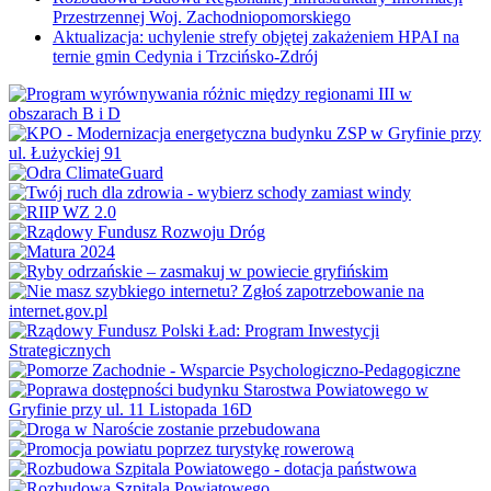
Przestrzennej Woj. Zachodniopomorskiego
Aktualizacja: uchylenie strefy objętej zakażeniem HPAI na
ternie gmin Cedynia i Trzcińsko-Zdrój