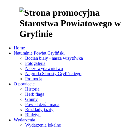
Home
Naturalnie Powiat Gryfiński
Bocian biały - nasza wizytówka
Fotogaleria
Nasze wydawnictwa
Nagroda Starosty Gryfińskiego
Promocja
O powiecie
Historia
Herb flaga
Gminy
Powiat dziś - mapa
Rozkłady jazdy
Biuletyn
Wydarzenia
Wydarzenia lokalne