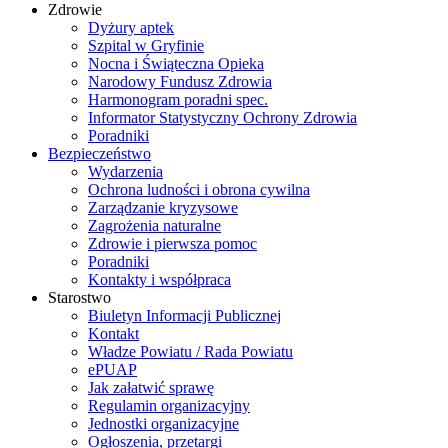
Zdrowie
Dyżury aptek
Szpital w Gryfinie
Nocna i Świąteczna Opieka
Narodowy Fundusz Zdrowia
Harmonogram poradni spec.
Informator Statystyczny Ochrony Zdrowia
Poradniki
Bezpieczeństwo
Wydarzenia
Ochrona ludności i obrona cywilna
Zarządzanie kryzysowe
Zagrożenia naturalne
Zdrowie i pierwsza pomoc
Poradniki
Kontakty i współpraca
Starostwo
Biuletyn Informacji Publicznej
Kontakt
Władze Powiatu / Rada Powiatu
ePUAP
Jak załatwić sprawę
Regulamin organizacyjny
Jednostki organizacyjne
Ogłoszenia, przetargi