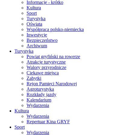
Informacje - krótko
Kultura
Sport
Turystyka
Oświata
Współpraca polsko-niemiecka
Inwestycje
Bezpieczeństwo
Archiwum
Turystyka
Powiat gryfiński na rowerze
Atrakcje turystyczne
Walory przyrodnicze
Ciekawe miejsca
Zabytki
Rejon Pamięci Narodowej
Agroturystyka
Rozkłady jazdy
Kalendarium
Wydarzenia
Kultura
Wydarzenia
Repertuar Kina GRYF
Sport
Wydarzenia