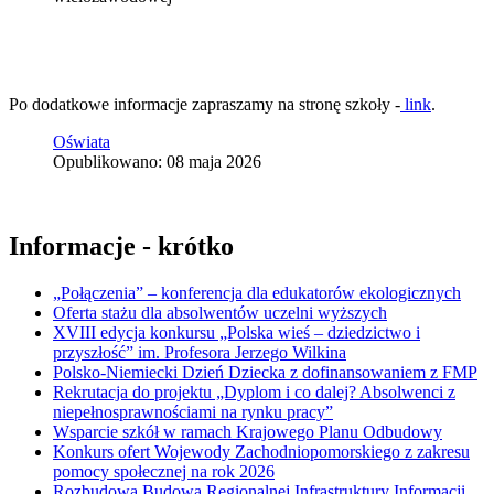
Po dodatkowe informacje zapraszamy na stronę szkoły -
link
.
Oświata
Opublikowano: 08 maja 2026
Informacje - krótko
„Połączenia” – konferencja dla edukatorów ekologicznych
Oferta stażu dla absolwentów uczelni wyższych
XVIII edycja konkursu „Polska wieś – dziedzictwo i
przyszłość” im. Profesora Jerzego Wilkina
Polsko-Niemiecki Dzień Dziecka z dofinansowaniem z FMP
Rekrutacja do projektu „Dyplom i co dalej? Absolwenci z
niepełnosprawnościami na rynku pracy”
Wsparcie szkół w ramach Krajowego Planu Odbudowy
Konkurs ofert Wojewody Zachodniopomorskiego z zakresu
pomocy społecznej na rok 2026
Rozbudowa Budowa Regionalnej Infrastruktury Informacji