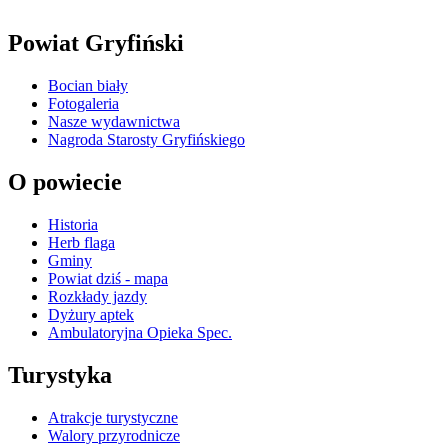
Powiat Gryfiński
Bocian biały
Fotogaleria
Nasze wydawnictwa
Nagroda Starosty Gryfińskiego
O powiecie
Historia
Herb flaga
Gminy
Powiat dziś - mapa
Rozkłady jazdy
Dyżury aptek
Ambulatoryjna Opieka Spec.
Turystyka
Atrakcje turystyczne
Walory przyrodnicze