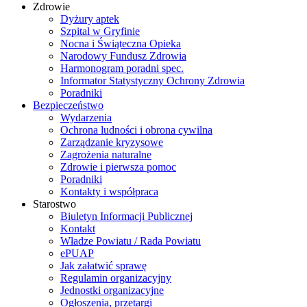
Zdrowie
Dyżury aptek
Szpital w Gryfinie
Nocna i Świąteczna Opieka
Narodowy Fundusz Zdrowia
Harmonogram poradni spec.
Informator Statystyczny Ochrony Zdrowia
Poradniki
Bezpieczeństwo
Wydarzenia
Ochrona ludności i obrona cywilna
Zarządzanie kryzysowe
Zagrożenia naturalne
Zdrowie i pierwsza pomoc
Poradniki
Kontakty i współpraca
Starostwo
Biuletyn Informacji Publicznej
Kontakt
Władze Powiatu / Rada Powiatu
ePUAP
Jak załatwić sprawę
Regulamin organizacyjny
Jednostki organizacyjne
Ogłoszenia, przetargi