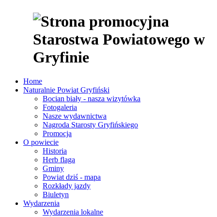
Home
Naturalnie Powiat Gryfiński
Bocian biały - nasza wizytówka
Fotogaleria
Nasze wydawnictwa
Nagroda Starosty Gryfińskiego
Promocja
O powiecie
Historia
Herb flaga
Gminy
Powiat dziś - mapa
Rozkłady jazdy
Biuletyn
Wydarzenia
Wydarzenia lokalne