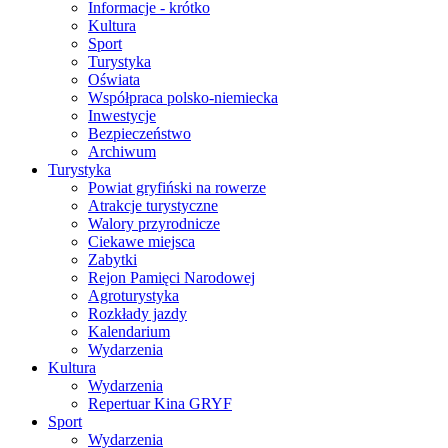
Informacje - krótko
Kultura
Sport
Turystyka
Oświata
Współpraca polsko-niemiecka
Inwestycje
Bezpieczeństwo
Archiwum
Turystyka
Powiat gryfiński na rowerze
Atrakcje turystyczne
Walory przyrodnicze
Ciekawe miejsca
Zabytki
Rejon Pamięci Narodowej
Agroturystyka
Rozkłady jazdy
Kalendarium
Wydarzenia
Kultura
Wydarzenia
Repertuar Kina GRYF
Sport
Wydarzenia