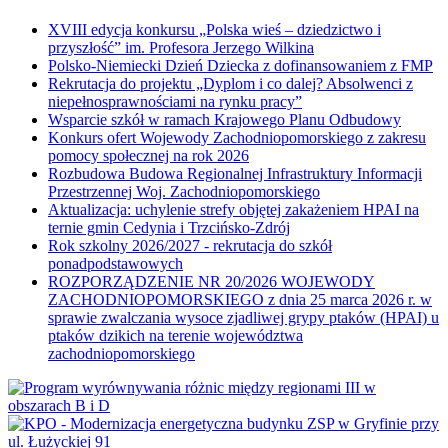
XVIII edycja konkursu „Polska wieś – dziedzictwo i
przyszłość” im. Profesora Jerzego Wilkina
Polsko-Niemiecki Dzień Dziecka z dofinansowaniem z FMP
Rekrutacja do projektu „Dyplom i co dalej? Absolwenci z
niepełnosprawnościami na rynku pracy”
Wsparcie szkół w ramach Krajowego Planu Odbudowy
Konkurs ofert Wojewody Zachodniopomorskiego z zakresu
pomocy społecznej na rok 2026
Rozbudowa Budowa Regionalnej Infrastruktury Informacji
Przestrzennej Woj. Zachodniopomorskiego
Aktualizacja: uchylenie strefy objętej zakażeniem HPAI na
ternie gmin Cedynia i Trzcińsko-Zdrój
Rok szkolny 2026/2027 - rekrutacja do szkół
ponadpodstawowych
ROZPORZĄDZENIE NR 20/2026 WOJEWODY
ZACHODNIOPOMORSKIEGO z dnia 25 marca 2026 r. w
sprawie zwalczania wysoce zjadliwej grypy ptaków (HPAI) u
ptaków dzikich na terenie województwa
zachodniopomorskiego