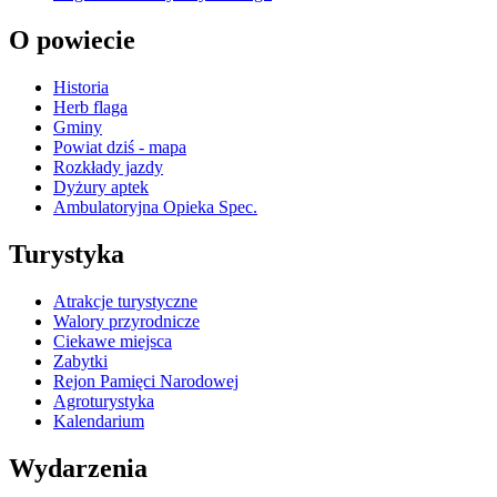
O powiecie
Historia
Herb flaga
Gminy
Powiat dziś - mapa
Rozkłady jazdy
Dyżury aptek
Ambulatoryjna Opieka Spec.
Turystyka
Atrakcje turystyczne
Walory przyrodnicze
Ciekawe miejsca
Zabytki
Rejon Pamięci Narodowej
Agroturystyka
Kalendarium
Wydarzenia