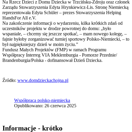
Na Rzecz Dzieci z Domu Dziecka w Trzcińsku-Zdroju oraz członek
Zarządu Stowarzyszenia Edyta Hrynkiewicz-Lis. Stronę Niemiecką
reprezentowała Edyta Schüler – prezes Stowarzyszenia Helping
HandsFor All e.V.
Na zakończenie informacji o wydarzeniu, kilka krótkich zdań od
uczestników projektu w drodze powrotnej do domu: „było
wspaniale, – chcemy się jeszcze spotkać, – mam nowego kolegę, –
fajnie byłoby zorganizować turniej sportowy Polsko-Niemiecki, – to
był najpiękniejszy dzień w moim życiu.”
Fundusz Małych Projektów (FMP) w ramach Programu
Współpracy Interreg VIA Meklemburgia - Pomorze Przednie/
Brandenburgia/Polska - dofinansował Dzień Dziecka.
Źródło:
www.domdzieckachojna.pl
Współpraca polsko-niemiecka
Opublikowano: 26 czerwca 2025
Informacje - krótko