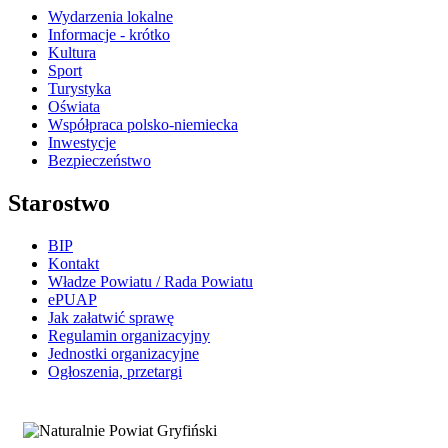
Wydarzenia lokalne
Informacje - krótko
Kultura
Sport
Turystyka
Oświata
Współpraca polsko-niemiecka
Inwestycje
Bezpieczeństwo
Starostwo
BIP
Kontakt
Władze Powiatu / Rada Powiatu
ePUAP
Jak załatwić sprawę
Regulamin organizacyjny
Jednostki organizacyjne
Ogłoszenia, przetargi