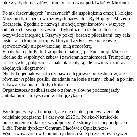
niezwykłych pojazdów, które tylko można podziwiać w Muzeum.
Po tak fascynujących ”maszynach” dla uspokojenia emocji, kolejne
Muzeum tym razem w różowych barwach – By Happy – Muzeum
Szczęścia. Zgodnie z nazwą i intencją organizatorów - wszyscy
odnaleźli tu swoje szczęście – było dużo śmiechu, radości i
oczywiście integracji. Krzywy pokój, basen z piłeczkami, czy sala
luster, a na końcu pokój, w którym każdy stawał na głowie,
spowodowały niepowtarzalną, miłą atmosferę.
Finał atrakcji to Park Trampolin i małpi gaj – Fun Jump. Miejsce
idealne do wspólnych zabaw i zawierania znajomości. Trampoliny
to rozrywka, połączona z małą akrobatyką, ale również i z utratą
zbędnych kilogramów.
Nie tylko jednak wspólna zabawa integrowała uczestników, ale
również wspólne posiłki: śniadanie na łonie natury i obiad, a po nim
zabawa z balonami, lody i kolacja.
Organizatorzy zadbali także o zabawy słowne podczas jazdy
autokarami – oczywiście w obu językach.
Był to pierwszy taki projekt, ale nie ostatni, ponieważ zostało
oficjalnie podpisane 14 czerwca 2025 r., Polsko-Niemieckie
porozumienie o dalszej współpracy. Ze strony Polskiej podpisała
Lidia Tomin dyrektor Centrum Placówek Opiekuńczo-
Wychowawczych w Chojnie i jednocześnie prezes Stowarzyszenia