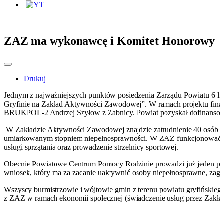
ZAZ ma wykonawcę i Komitet Honorowy
Drukuj
Jednym z najważniejszych punktów posiedzenia Zarządu Powiatu 6 
Gryfinie na Zakład Aktywności Zawodowej”. W ramach projektu finan
BRUKPOL-2 Andrzej Szyłow z Żabnicy. Powiat pozyskał dofinansowa
W Zakładzie Aktywności Zawodowej znajdzie zatrudnienie 40 osób n
umiarkowanym stopniem niepełnosprawności. W ZAZ funkcjonować będą
usługi sprzątania oraz prowadzenie strzelnicy sportowej.
Obecnie Powiatowe Centrum Pomocy Rodzinie prowadzi już jeden proj
wniosek, który ma za zadanie uaktywnić osoby niepełnosprawne, za
Wszyscy burmistrzowie i wójtowie gmin z terenu powiatu gryfiński
z ZAZ w ramach ekonomii społecznej (świadczenie usług przez Zakład