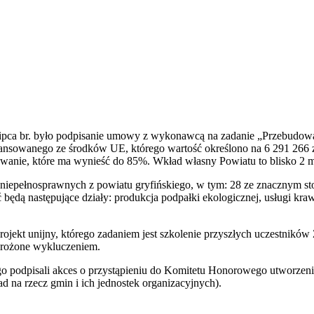
lipca br. było podpisanie umowy z wykonawcą na zadanie „Przebudowa
sowanego ze środków UE, którego wartość określono na 6 291 266 zł,
nie, które ma wynieść do 85%. Wkład własny Powiatu to blisko 2 ml
iepełnosprawnych z powiatu gryfińskiego, w tym: 28 ze znacznym sto
 następujące działy: produkcja podpałki ekologicznej, usługi krawie
ekt unijny, którego zadaniem jest szkolenie przyszłych uczestników
grożone wykluczeniem.
ego podpisali akces o przystąpieniu do Komitetu Honorowego utworze
 na rzecz gmin i ich jednostek organizacyjnych).