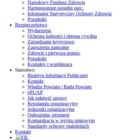
Narodowy Fundusz Zdrowia
Harmonogram poradni spec.
Informator Statystyczny Ochrony Zdrowia
Poradniki
Bezpieczeństwo
Wydarzenia
Ochrona ludności i obrona cywilna
Zarządzanie kryzysowe
Zagrożenia naturalne
Zdrowie i pierwsza pomoc
Poradniki
Kontakty i współpraca
Starostwo
Biuletyn Informacji Publicznej
Kontakt
Władze Powiatu / Rada Powiatu
ePUAP
Jak załatwić sprawę
Regulamin organizacyjny
Jednostki organizacyjne
Ogłoszenia, przetargi
Komunikacja w języku migowym
Standardy ochrony małoletnich
Kontakt