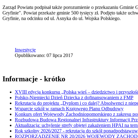
Zarząd Powiatu podpisał także porozumienie o przekazaniu Gminie Gr
Gryfinie". Powiat przekaże gminie 500 tysięcy zł. Podjęto także u
Gryfinie, na odcinku od ul. Asnyka do ul. Wojska Polskiego.
Inwestycje
Opublikowano: 07 lipca 2017
Informacje - krótko
XVIII edycja konkursu „Polska wieś – dziedzictwo i przyszłość
Polsko-Niemiecki Dzień Dziecka z dofinansowaniem z FMP
Rekrutacja do projektu „Dyplom i co dalej? Absolwenci z nie
Wsparcie szkół w ramach Krajowego Planu Odbudowy
Konkurs ofert Wojewody Zachodniopomorskiego z zakresu po
Rozbudowa Budowa Regionalnej Infrastruktury Informacji Pr
Aktualizacja: uchylenie strefy objętej zakażeniem HPAI na ter
Rok szkolny 2026/2027 - rekrutacja do szkół ponadpodstawo
ROZPORZĄDZENIE NR 20/2026 WOJEWODY ZACHODNIOPOMORSK