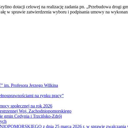
yfino dotacji celowej na realizację zadania pn. „Przebudowa drogi gm
chwałę w sprawie zatwierdzenia wyboru i podpisania umowy na wykonan
” im. Profesora Jerzego Wilkina
pełnosprawnościami na rynku pracy”
mocy społecznej na rok 2026
zestrzennej Woj. Zachodniopomorskiego
nie gmin Cedynia i Trzcińsko-Zdrój
wych
IEGO z dnia 25 marca 2026 r. w sprawie zwalczania wysoce z