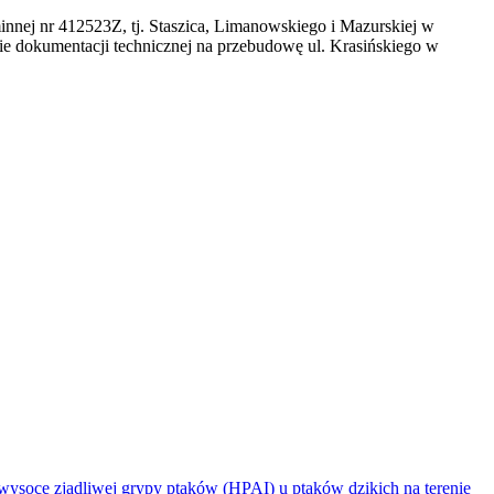
innej nr 412523Z, tj. Staszica, Limanowskiego i Mazurskiej w
ie dokumentacji technicznej na przebudowę ul. Krasińskiego w
jadliwej grypy ptaków (HPAI) u ptaków dzikich na terenie