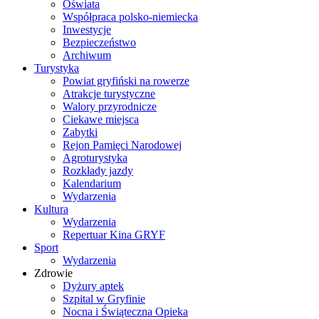
Oświata
Współpraca polsko-niemiecka
Inwestycje
Bezpieczeństwo
Archiwum
Turystyka
Powiat gryfiński na rowerze
Atrakcje turystyczne
Walory przyrodnicze
Ciekawe miejsca
Zabytki
Rejon Pamięci Narodowej
Agroturystyka
Rozkłady jazdy
Kalendarium
Wydarzenia
Kultura
Wydarzenia
Repertuar Kina GRYF
Sport
Wydarzenia
Zdrowie
Dyżury aptek
Szpital w Gryfinie
Nocna i Świąteczna Opieka