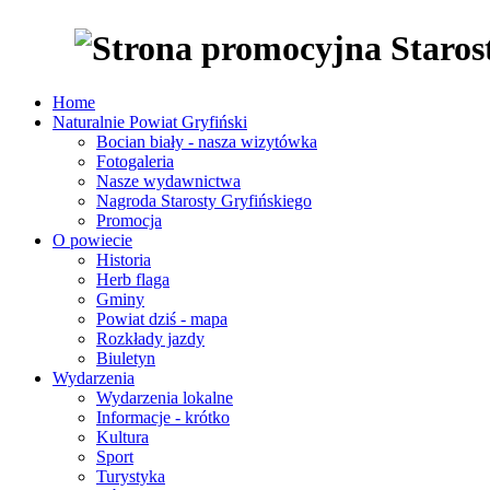
Home
Naturalnie Powiat Gryfiński
Bocian biały - nasza wizytówka
Fotogaleria
Nasze wydawnictwa
Nagroda Starosty Gryfińskiego
Promocja
O powiecie
Historia
Herb flaga
Gminy
Powiat dziś - mapa
Rozkłady jazdy
Biuletyn
Wydarzenia
Wydarzenia lokalne
Informacje - krótko
Kultura
Sport
Turystyka