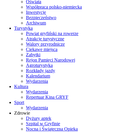
Oświata
Współpraca polsko-niemiecka
Inwestycje
Bezpieczeństwo
Archiwum
Turystyka
Powiat gryfiński na rowerze
Atrakcje turystyczne
Walory przyrodnicze
Ciekawe miejsca
Zabytki
Rejon Pamięci Narodowej
Agroturystyka
Rozkłady jazdy
Kalendarium
Wydarzenia
Kultura
Wydarzenia
Repertuar Kina GRYF
Sport
Wydarzenia
Zdrowie
Dyżury aptek
Szpital w Gryfinie
Nocna i Świąteczna Opieka