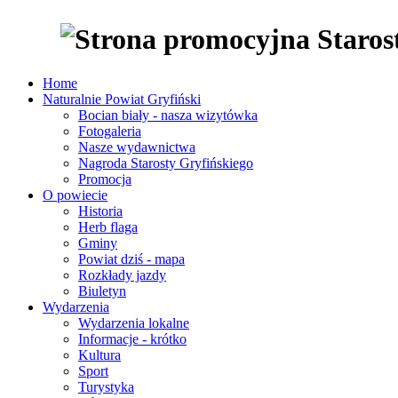
Home
Naturalnie Powiat Gryfiński
Bocian biały - nasza wizytówka
Fotogaleria
Nasze wydawnictwa
Nagroda Starosty Gryfińskiego
Promocja
O powiecie
Historia
Herb flaga
Gminy
Powiat dziś - mapa
Rozkłady jazdy
Biuletyn
Wydarzenia
Wydarzenia lokalne
Informacje - krótko
Kultura
Sport
Turystyka