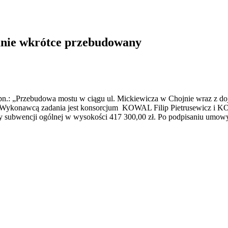
tanie wkrótce przebudowany
i pn.: „Przebudowa mostu w ciągu ul. Mickiewicza w Chojnie wraz z d
ykonawcą zadania jest konsorcjum KOWAL Filip Pietrusewicz i KOWA
erwy subwencji ogólnej w wysokości 417 300,00 zł. Po podpisaniu um