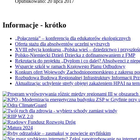
Opublikowano: 20 lipca 2017
Informacje - krótko
„Połączenia” – konferencja dla edukatorów ekologicznych
Oferta stażu dla absolwentów uczelni wyższych
XVIII edycja konkursu „Polska wieś – dziedzictwo i przyszłość
Polsko-Niemiecki Dzień Dziecka z dofinansowaniem z FMP
Rekrutacja do projektu „Dyplom i co dalej? Absolwenci z nie
Wsparcie szkół w ramach Krajowego Planu Odbudowy
Konkurs ofert Wojewody Zachodniopomorskiego z zakresu po
Rozbudowa Budowa Regionalnej Infrastruktury Informacji Pr
Aktualizacja: uchylenie strefy objętej zakażeniem HPAI na ter