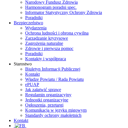
Narodowy Fundusz Zdrowia
Harmonogram poradni spec.
Informator Statystyczny Ochrony Zdrowia
Poradniki
Bezpieczeństwo
Wydarzenia
Ochrona ludności i obrona cywilna
Zarządzanie kryzysowe
Zagrożenia naturalne
Zdrowie i pierwsza pomoc
Poradniki
Kontakty i współpraca
Starostwo
Biuletyn Informacji Publicznej
Kontakt
Władze Powiatu / Rada Powiatu
ePUAP
Jak załatwić sprawę
Regulamin organizacyjny
Jednostki organizacyjne
Ogłoszenia, przetargi
Komunikacja w języku migowym
Standardy ochrony małoletnich
Kontakt