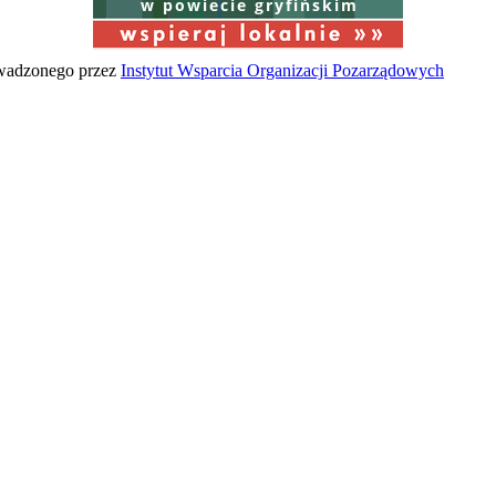
w powiecie gryfińskim
owadzonego przez
Instytut Wsparcia Organizacji Pozarządowych