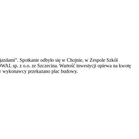
ojazdami”. Spotkanie odbyło się w Chojnie, w Zespole Szkół
L sp. z o.o. ze Szczecina. Wartość inwestycji opiewa na kwotę
owy wykonawcy przekazano plac budowy.