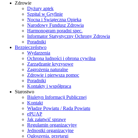
Zdrowie
Dyżury aptek
Szpital w Gryfinie
Nocna i Świąteczna Opieka
Narodowy Fundusz Zdrowia
Harmonogram poradni spec.
Informator Statystyczny Ochrony Zdrowia
Poradniki
Bezpieczeństwo
Wydarzenia
Ochrona ludności i obrona cywilna
Zarządzanie kryzysowe
Zagrożenia naturalne
Zdrowie i pierwsza pomoc
Poradniki
Kontakty i współpraca
Starostwo
Biuletyn Informacji Publicznej
Kontakt
Władze Powiatu / Rada Powiatu
ePUAP
Jak załatwić sprawę
Regulamin organizacyjny
Jednostki organizacyjne
Ogłoszenia, przetargi