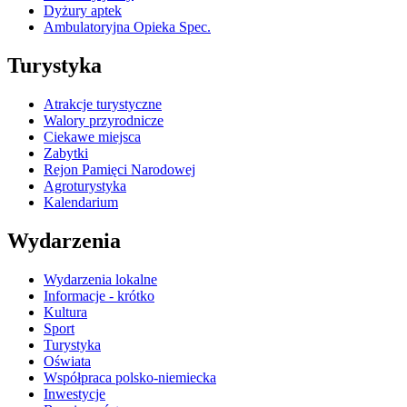
Dyżury aptek
Ambulatoryjna Opieka Spec.
Turystyka
Atrakcje turystyczne
Walory przyrodnicze
Ciekawe miejsca
Zabytki
Rejon Pamięci Narodowej
Agroturystyka
Kalendarium
Wydarzenia
Wydarzenia lokalne
Informacje - krótko
Kultura
Sport
Turystyka
Oświata
Współpraca polsko-niemiecka
Inwestycje