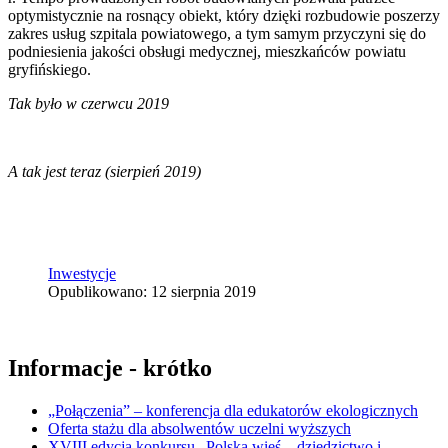
optymistycznie na rosnący obiekt, który dzięki rozbudowie poszerzy
zakres usług szpitala powiatowego, a tym samym przyczyni się do
podniesienia jakości obsługi medycznej, mieszkańców powiatu
gryfińskiego.
Tak było w czerwcu 2019
A tak jest teraz (sierpień 2019)
Inwestycje
Opublikowano: 12 sierpnia 2019
Informacje - krótko
„Połączenia” – konferencja dla edukatorów ekologicznych
Oferta stażu dla absolwentów uczelni wyższych
XVIII edycja konkursu „Polska wieś – dziedzictwo i