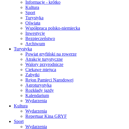
Informacje - krótko
Kultura
Sport
Turystyka
Oświata
Współpraca polsko-niemiecka
Inwestycje
Bezpieczeństwo
Archiwum
Turystyka
Powiat gryfiński na rowerze
Atrakcje turystyczne
Walory przyrodnicze
Ciekawe miejsca
Zabytki
Rejon Pamięci Narodowej
Agroturystyka
Rozkłady jazdy
Kalendarium
Wydarzenia
Kultura
Wydarzenia
Repertuar Kina GRYF
Sport
Wydarzenia