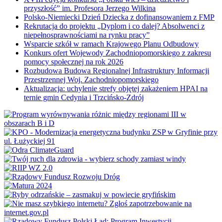
przyszłość” im. Profesora Jerzego Wilkina
Polsko-Niemiecki Dzień Dziecka z dofinansowaniem z FMP
Rekrutacja do projektu „Dyplom i co dalej? Absolwenci z
niepełnosprawnościami na rynku pracy”
Wsparcie szkół w ramach Krajowego Planu Odbudowy
Konkurs ofert Wojewody Zachodniopomorskiego z zakresu
pomocy społecznej na rok 2026
Rozbudowa Budowa Regionalnej Infrastruktury Informacji
Przestrzennej Woj. Zachodniopomorskiego
Aktualizacja: uchylenie strefy objętej zakażeniem HPAI na
ternie gmin Cedynia i Trzcińsko-Zdrój