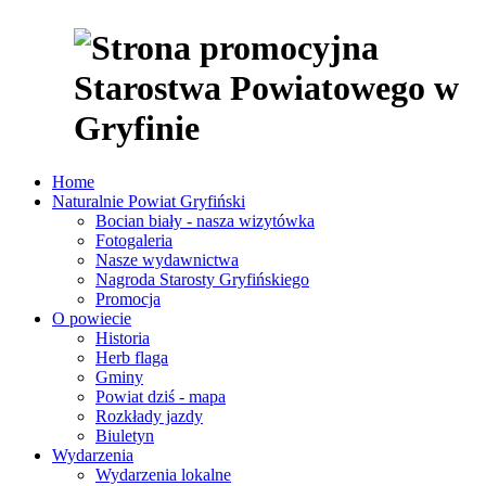
Home
Naturalnie Powiat Gryfiński
Bocian biały - nasza wizytówka
Fotogaleria
Nasze wydawnictwa
Nagroda Starosty Gryfińskiego
Promocja
O powiecie
Historia
Herb flaga
Gminy
Powiat dziś - mapa
Rozkłady jazdy
Biuletyn
Wydarzenia
Wydarzenia lokalne