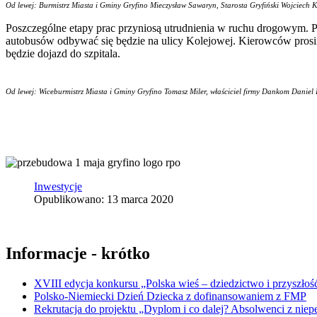
Od lewej: Burmistrz Miasta i Gminy Gryfino Mieczysław Sawaryn, Starosta Gryfiński Wojciech 
Poszczególne etapy prac przyniosą utrudnienia w ruchu drogowym. P
autobusów odbywać się będzie na ulicy Kolejowej. Kierowców prosimy
będzie dojazd do szpitala.
Od lewej: Wiceburmistrz Miasta i Gminy Gryfino Tomasz Miler, właściciel firmy Dankom Daniel 
Inwestycje
Opublikowano: 13 marca 2020
Informacje - krótko
XVIII edycja konkursu „Polska wieś – dziedzictwo i przyszłość
Polsko-Niemiecki Dzień Dziecka z dofinansowaniem z FMP
Rekrutacja do projektu „Dyplom i co dalej? Absolwenci z nie