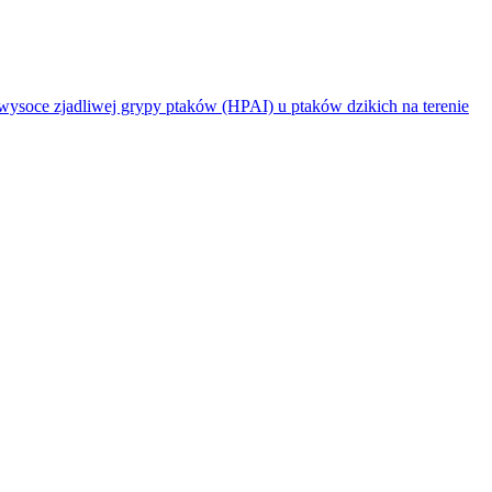
jadliwej grypy ptaków (HPAI) u ptaków dzikich na terenie