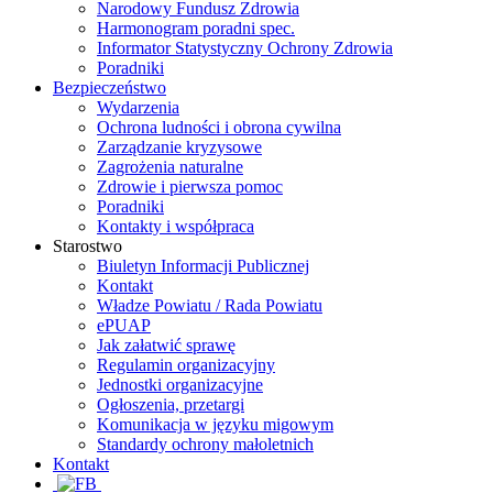
Narodowy Fundusz Zdrowia
Harmonogram poradni spec.
Informator Statystyczny Ochrony Zdrowia
Poradniki
Bezpieczeństwo
Wydarzenia
Ochrona ludności i obrona cywilna
Zarządzanie kryzysowe
Zagrożenia naturalne
Zdrowie i pierwsza pomoc
Poradniki
Kontakty i współpraca
Starostwo
Biuletyn Informacji Publicznej
Kontakt
Władze Powiatu / Rada Powiatu
ePUAP
Jak załatwić sprawę
Regulamin organizacyjny
Jednostki organizacyjne
Ogłoszenia, przetargi
Komunikacja w języku migowym
Standardy ochrony małoletnich
Kontakt