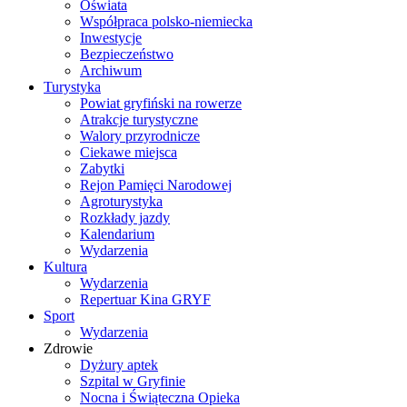
Oświata
Współpraca polsko-niemiecka
Inwestycje
Bezpieczeństwo
Archiwum
Turystyka
Powiat gryfiński na rowerze
Atrakcje turystyczne
Walory przyrodnicze
Ciekawe miejsca
Zabytki
Rejon Pamięci Narodowej
Agroturystyka
Rozkłady jazdy
Kalendarium
Wydarzenia
Kultura
Wydarzenia
Repertuar Kina GRYF
Sport
Wydarzenia
Zdrowie
Dyżury aptek
Szpital w Gryfinie
Nocna i Świąteczna Opieka