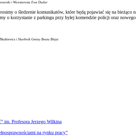
Konarski i Wicestarosta Ewa Dudar
rosimy o śledzenie komunikatów, które będą pojawiać się na bieżąco
 o korzystanie z parkingu przy byłej komendzie policji oraz nowego 
Błażkiewicz i Skarbnik Gminy Beata Blejsz
” im. Profesora Jerzego Wilkina
pełnosprawnościami na rynku pracy”