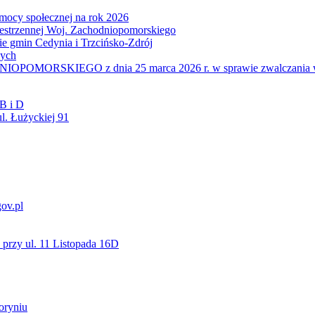
mocy społecznej na rok 2026
zestrzennej Woj. Zachodniopomorskiego
nie gmin Cedynia i Trzcińsko-Zdrój
wych
IEGO z dnia 25 marca 2026 r. w sprawie zwalczania wysoce z