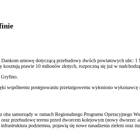
inie
rmą Dankom umowę dotyczącą przebudowy dwóch powiatowych ulic: 1 Ma
y kosztują prawie 10 milionów złotych, rozpoczną się już w nadchod
 Gryfino.
ięki wspólnemu postępowaniu przetargowemu wyłoniono wykonawcę robó
zez oba samorządy w ramach Regionalnego Programu Operacyjnego Wo
a oraz przebudowę terenu przed dworcem kolejowym (nowy dworzec au
nfrastruktura podziemna, pojawią się nowe nasadzenia zieleni oraz mał