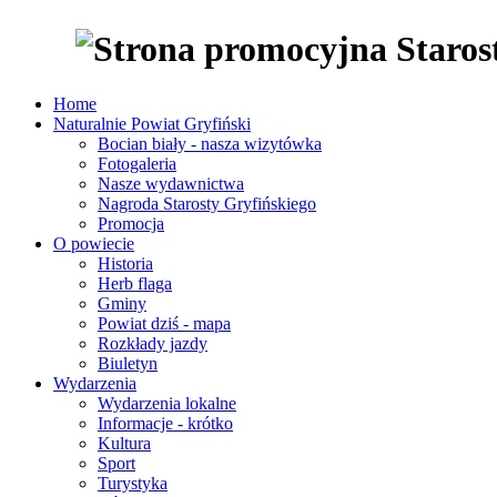
Home
Naturalnie Powiat Gryfiński
Bocian biały - nasza wizytówka
Fotogaleria
Nasze wydawnictwa
Nagroda Starosty Gryfińskiego
Promocja
O powiecie
Historia
Herb flaga
Gminy
Powiat dziś - mapa
Rozkłady jazdy
Biuletyn
Wydarzenia
Wydarzenia lokalne
Informacje - krótko
Kultura
Sport
Turystyka