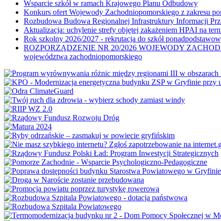
Wsparcie szkół w ramach Krajowego Planu Odbudowy
Konkurs ofert Wojewody Zachodniopomorskiego z zakresu po
Rozbudowa Budowa Regionalnej Infrastruktury Informacji Pr
Aktualizacja: uchylenie strefy objętej zakażeniem HPAI na ter
Rok szkolny 2026/2027 - rekrutacja do szkół ponadpodstawo
ROZPORZĄDZENIE NR 20/2026 WOJEWODY ZACHODNIOPOMORSK
województwa zachodniopomorskiego