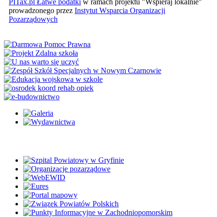
PITax.pl Łatwe podatki
w ramach projektu "Wspieraj lokalnie"
prowadzonego przez
Instytut Wsparcia Organizacji
Pozarządowych