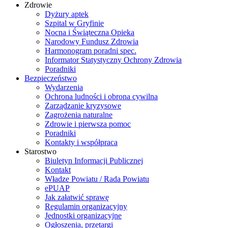
Zdrowie
Dyżury aptek
Szpital w Gryfinie
Nocna i Świąteczna Opieka
Narodowy Fundusz Zdrowia
Harmonogram poradni spec.
Informator Statystyczny Ochrony Zdrowia
Poradniki
Bezpieczeństwo
Wydarzenia
Ochrona ludności i obrona cywilna
Zarządzanie kryzysowe
Zagrożenia naturalne
Zdrowie i pierwsza pomoc
Poradniki
Kontakty i współpraca
Starostwo
Biuletyn Informacji Publicznej
Kontakt
Władze Powiatu / Rada Powiatu
ePUAP
Jak załatwić sprawę
Regulamin organizacyjny
Jednostki organizacyjne
Ogłoszenia, przetargi