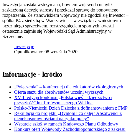
Inwestycja została wstrzymana, bowiem wojewoda uchylił
zaskarżoną decyzję starosty i przekazał sprawę do ponownego
rozpatrzenia. Ze stanowiskiem wojewody nie zgodził się Inwestor –
spółka P4 z siedzibą w Warszawie i – w związku z wniesionym
przez niego sprzeciwem, rozstrzygnięciem spornych kwestii
ostatecznie zajmie się Wojewódzki Sąd Administracyjny w
Szczecinie.
Inwestycje
Opublikowano: 08 września 2020
Informacje - krótko
„Połączenia” – konferencja dla edukatorów ekologicznych
Oferta stażu dla absolwentów uczelni wyższych
XVIII edycja konkursu „Polska wieś – dziedzictwo i
przyszłość” im. Profesora Jerzego Wilkina
Polsko-Niemiecki Dzień Dziecka z dofinansowaniem z FMP
Rekrutacja do projektu „Dyplom i co dalej? Absolwenci z
niepełnosprawnościami na rynku pracy”
Wsparcie szkół w ramach Krajowego Planu Odbudowy
Konkurs ofert Wojewody Zachodniopomorskiego z zakresu