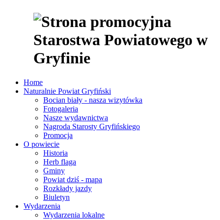
Home
Naturalnie Powiat Gryfiński
Bocian biały - nasza wizytówka
Fotogaleria
Nasze wydawnictwa
Nagroda Starosty Gryfińskiego
Promocja
O powiecie
Historia
Herb flaga
Gminy
Powiat dziś - mapa
Rozkłady jazdy
Biuletyn
Wydarzenia
Wydarzenia lokalne