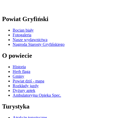
Powiat Gryfiński
Bocian biały
Fotogaleria
Nasze wydawnictwa
Nagroda Starosty Gryfińskiego
O powiecie
Historia
Herb flaga
Gminy
Powiat dziś - mapa
Rozkłady jazdy
Dyżury aptek
Ambulatoryjna Opieka Spec.
Turystyka
Atrakcje turystyczne