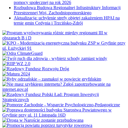
pomocy społecznej na rok 2026
Rozbudowa Budowa Regionalnej Infrastruktury Informacji
Przestrzennej Woj. Zachodniopomorskiego
Aktualizacja: uchylenie strefy objętej zakażeniem HPAI na
ternie gmin Cedynia i Trzcińsko-Zdrój