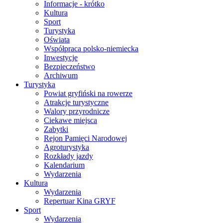
Informacje - krótko
Kultura
Sport
Turystyka
Oświata
Współpraca polsko-niemiecka
Inwestycje
Bezpieczeństwo
Archiwum
Turystyka
Powiat gryfiński na rowerze
Atrakcje turystyczne
Walory przyrodnicze
Ciekawe miejsca
Zabytki
Rejon Pamięci Narodowej
Agroturystyka
Rozkłady jazdy
Kalendarium
Wydarzenia
Kultura
Wydarzenia
Repertuar Kina GRYF
Sport
Wydarzenia