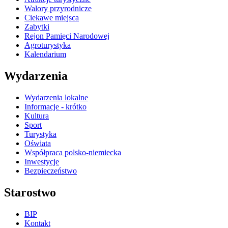
Walory przyrodnicze
Ciekawe miejsca
Zabytki
Rejon Pamięci Narodowej
Agroturystyka
Kalendarium
Wydarzenia
Wydarzenia lokalne
Informacje - krótko
Kultura
Sport
Turystyka
Oświata
Współpraca polsko-niemiecka
Inwestycje
Bezpieczeństwo
Starostwo
BIP
Kontakt