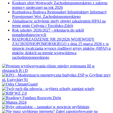
Konkurs ofert Wojewody Zachodniopomorskiego z zakresu
pomocy społecznej na rok 2026
Rozbudowa Budowa Regionalnej Infrastruktury Informacji
Przestrzennej Woj. Zachodniopomorskiego
Aktualizacja: uchylenie strefy objętej zakażeniem HPAI na
ternie gmin Cedynia i Trzcińsko-Zdrój
Rok szkolny 2026/2027 - rekrutacja do szkół
ponadpodstawowych
ROZPORZĄDZENIE NR 20/2026 WOJEWODY
ZACHODNIOPOMORSKIEGO z dnia 25 marca 2026 r. w
sprawie zwalczania wysoce zjadliwej grypy ptaków (HPAI) u
ptaków dzikich na terenie województwa
zachodniopomorskiego