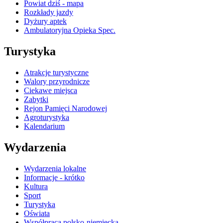
Powiat dziś - mapa
Rozkłady jazdy
Dyżury aptek
Ambulatoryjna Opieka Spec.
Turystyka
Atrakcje turystyczne
Walory przyrodnicze
Ciekawe miejsca
Zabytki
Rejon Pamięci Narodowej
Agroturystyka
Kalendarium
Wydarzenia
Wydarzenia lokalne
Informacje - krótko
Kultura
Sport
Turystyka
Oświata
Współpraca polsko-niemiecka