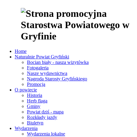
Home
Naturalnie Powiat Gryfiński
Bocian biały - nasza wizytówka
Fotogaleria
Nasze wydawnictwa
Nagroda Starosty Gryfińskiego
Promocja
O powiecie
Historia
Herb flaga
Gminy
Powiat dziś - mapa
Rozkłady jazdy
Biuletyn
Wydarzenia
Wydarzenia lokalne