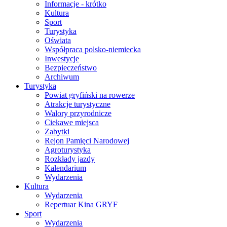
Informacje - krótko
Kultura
Sport
Turystyka
Oświata
Współpraca polsko-niemiecka
Inwestycje
Bezpieczeństwo
Archiwum
Turystyka
Powiat gryfiński na rowerze
Atrakcje turystyczne
Walory przyrodnicze
Ciekawe miejsca
Zabytki
Rejon Pamięci Narodowej
Agroturystyka
Rozkłady jazdy
Kalendarium
Wydarzenia
Kultura
Wydarzenia
Repertuar Kina GRYF
Sport
Wydarzenia