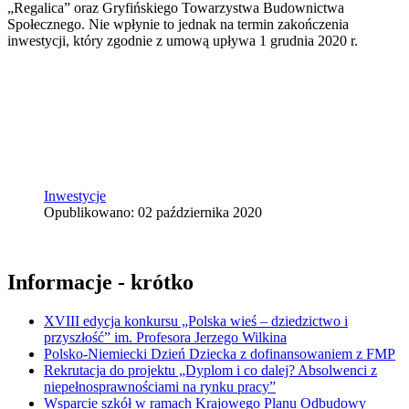
„Regalica” oraz Gryfińskiego Towarzystwa Budownictwa
Społecznego. Nie wpłynie to jednak na termin zakończenia
inwestycji, który zgodnie z umową upływa 1 grudnia 2020 r.
Inwestycje
Opublikowano: 02 października 2020
Informacje - krótko
XVIII edycja konkursu „Polska wieś – dziedzictwo i
przyszłość” im. Profesora Jerzego Wilkina
Polsko-Niemiecki Dzień Dziecka z dofinansowaniem z FMP
Rekrutacja do projektu „Dyplom i co dalej? Absolwenci z
niepełnosprawnościami na rynku pracy”
Wsparcie szkół w ramach Krajowego Planu Odbudowy