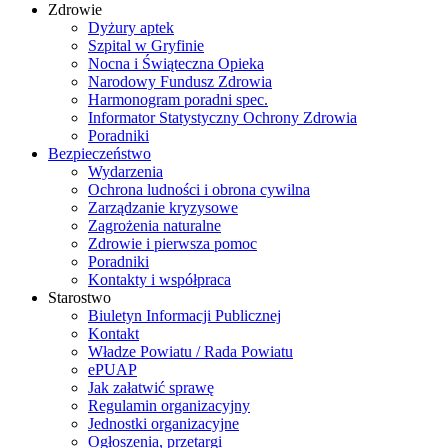
Zdrowie
Dyżury aptek
Szpital w Gryfinie
Nocna i Świąteczna Opieka
Narodowy Fundusz Zdrowia
Harmonogram poradni spec.
Informator Statystyczny Ochrony Zdrowia
Poradniki
Bezpieczeństwo
Wydarzenia
Ochrona ludności i obrona cywilna
Zarządzanie kryzysowe
Zagrożenia naturalne
Zdrowie i pierwsza pomoc
Poradniki
Kontakty i współpraca
Starostwo
Biuletyn Informacji Publicznej
Kontakt
Władze Powiatu / Rada Powiatu
ePUAP
Jak załatwić sprawę
Regulamin organizacyjny
Jednostki organizacyjne
Ogłoszenia, przetargi