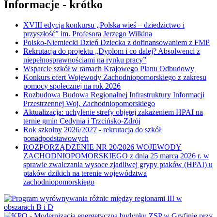
Informacje - krótko
XVIII edycja konkursu „Polska wieś – dziedzictwo i
przyszłość” im. Profesora Jerzego Wilkina
Polsko-Niemiecki Dzień Dziecka z dofinansowaniem z FMP
Rekrutacja do projektu „Dyplom i co dalej? Absolwenci z
niepełnosprawnościami na rynku pracy”
Wsparcie szkół w ramach Krajowego Planu Odbudowy
Konkurs ofert Wojewody Zachodniopomorskiego z zakresu
pomocy społecznej na rok 2026
Rozbudowa Budowa Regionalnej Infrastruktury Informacji
Przestrzennej Woj. Zachodniopomorskiego
Aktualizacja: uchylenie strefy objętej zakażeniem HPAI na
ternie gmin Cedynia i Trzcińsko-Zdrój
Rok szkolny 2026/2027 - rekrutacja do szkół
ponadpodstawowych
ROZPORZĄDZENIE NR 20/2026 WOJEWODY
ZACHODNIOPOMORSKIEGO z dnia 25 marca 2026 r. w
sprawie zwalczania wysoce zjadliwej grypy ptaków (HPAI) u
ptaków dzikich na terenie województwa
zachodniopomorskiego