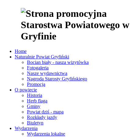
Home
Naturalnie Powiat Gryfiński
Bocian biały - nasza wizytówka
Fotogaleria
Nasze wydawnictwa
Nagroda Starosty Gryfińskiego
Promocja
O powiecie
Historia
Herb flaga
Gminy
Powiat dziś - mapa
Rozkłady jazdy
Biuletyn
Wydarzenia
Wydarzenia lokalne