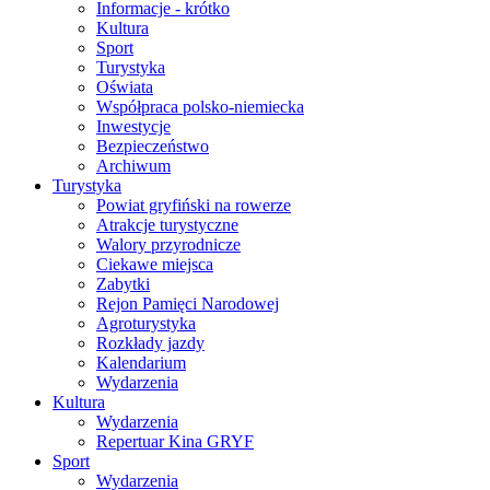
Informacje - krótko
Kultura
Sport
Turystyka
Oświata
Współpraca polsko-niemiecka
Inwestycje
Bezpieczeństwo
Archiwum
Turystyka
Powiat gryfiński na rowerze
Atrakcje turystyczne
Walory przyrodnicze
Ciekawe miejsca
Zabytki
Rejon Pamięci Narodowej
Agroturystyka
Rozkłady jazdy
Kalendarium
Wydarzenia
Kultura
Wydarzenia
Repertuar Kina GRYF
Sport
Wydarzenia