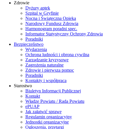
Zdrowie
Dyżury aptek
Szpital w Gryfinie
Nocna i Świąteczna Opieka
Narodowy Fundusz Zdrowia
Harmonogram poradni spec.
Informator Statystyczny Ochrony Zdrowia
Poradniki
Bezpieczeństwo
Wydarzenia
Ochrona ludności i obrona cywilna
Zarządzanie kryzysowe
Zagrożenia naturalne
Zdrowie i pierwsza pomoc
Poradniki
Kontakty i współpraca
Starostwo
Biuletyn Informacji Publicznej
Kontakt
Władze Powiatu / Rada Powiatu
ePUAP
Jak załatwić sprawę
Regulamin organizacyjny
Jednostki organizacyjne
Ogłoszenia, przetargi