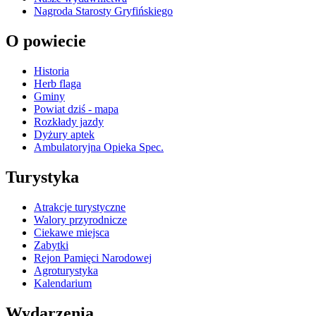
Nagroda Starosty Gryfińskiego
O powiecie
Historia
Herb flaga
Gminy
Powiat dziś - mapa
Rozkłady jazdy
Dyżury aptek
Ambulatoryjna Opieka Spec.
Turystyka
Atrakcje turystyczne
Walory przyrodnicze
Ciekawe miejsca
Zabytki
Rejon Pamięci Narodowej
Agroturystyka
Kalendarium
Wydarzenia