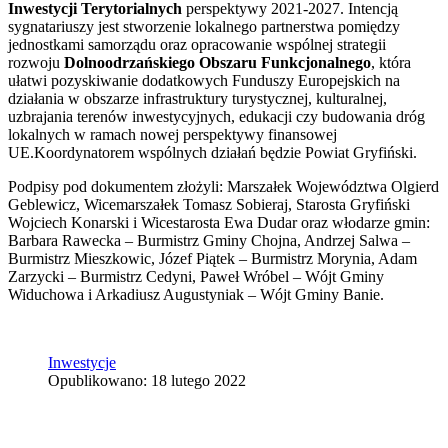
Inwestycji Terytorialnych
perspektywy 2021-2027. Intencją
sygnatariuszy jest stworzenie lokalnego partnerstwa pomiędzy
jednostkami samorządu oraz opracowanie wspólnej strategii
rozwoju
Dolnoodrzańskiego Obszaru Funkcjonalnego
, która
ułatwi pozyskiwanie dodatkowych Funduszy Europejskich na
działania w obszarze infrastruktury turystycznej, kulturalnej,
uzbrajania terenów inwestycyjnych, edukacji czy budowania dróg
lokalnych w ramach nowej perspektywy finansowej
UE.Koordynatorem wspólnych działań będzie Powiat Gryfiński.
Podpisy pod dokumentem złożyli: Marszałek Województwa Olgierd
Geblewicz, Wicemarszałek Tomasz Sobieraj, Starosta Gryfiński
Wojciech Konarski i Wicestarosta Ewa Dudar oraz włodarze gmin:
Barbara Rawecka – Burmistrz Gminy Chojna, Andrzej Salwa –
Burmistrz Mieszkowic, Józef Piątek – Burmistrz Morynia, Adam
Zarzycki – Burmistrz Cedyni, Paweł Wróbel – Wójt Gminy
Widuchowa i Arkadiusz Augustyniak – Wójt Gminy Banie.
Inwestycje
Opublikowano: 18 lutego 2022