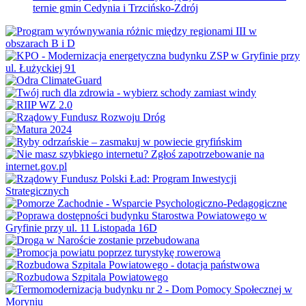
ternie gmin Cedynia i Trzcińsko-Zdrój