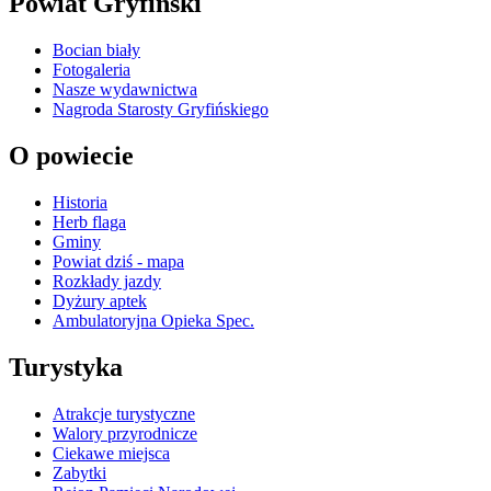
Powiat Gryfiński
Bocian biały
Fotogaleria
Nasze wydawnictwa
Nagroda Starosty Gryfińskiego
O powiecie
Historia
Herb flaga
Gminy
Powiat dziś - mapa
Rozkłady jazdy
Dyżury aptek
Ambulatoryjna Opieka Spec.
Turystyka
Atrakcje turystyczne
Walory przyrodnicze
Ciekawe miejsca
Zabytki