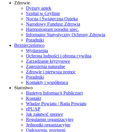
Zdrowie
Dyżury aptek
Szpital w Gryfinie
Nocna i Świąteczna Opieka
Narodowy Fundusz Zdrowia
Harmonogram poradni spec.
Informator Statystyczny Ochrony Zdrowia
Poradniki
Bezpieczeństwo
Wydarzenia
Ochrona ludności i obrona cywilna
Zarządzanie kryzysowe
Zagrożenia naturalne
Zdrowie i pierwsza pomoc
Poradniki
Kontakty i współpraca
Starostwo
Biuletyn Informacji Publicznej
Kontakt
Władze Powiatu / Rada Powiatu
ePUAP
Jak załatwić sprawę
Regulamin organizacyjny
Jednostki organizacyjne
Ogłoszenia, przetargi