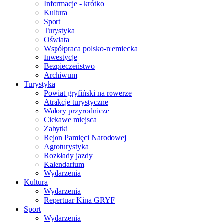
Informacje - krótko
Kultura
Sport
Turystyka
Oświata
Współpraca polsko-niemiecka
Inwestycje
Bezpieczeństwo
Archiwum
Turystyka
Powiat gryfiński na rowerze
Atrakcje turystyczne
Walory przyrodnicze
Ciekawe miejsca
Zabytki
Rejon Pamięci Narodowej
Agroturystyka
Rozkłady jazdy
Kalendarium
Wydarzenia
Kultura
Wydarzenia
Repertuar Kina GRYF
Sport
Wydarzenia