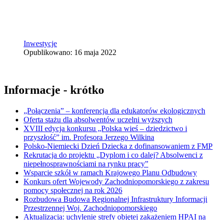
Inwestycje
Opublikowano: 16 maja 2022
Informacje - krótko
„Połączenia” – konferencja dla edukatorów ekologicznych
Oferta stażu dla absolwentów uczelni wyższych
XVIII edycja konkursu „Polska wieś – dziedzictwo i
przyszłość” im. Profesora Jerzego Wilkina
Polsko-Niemiecki Dzień Dziecka z dofinansowaniem z FMP
Rekrutacja do projektu „Dyplom i co dalej? Absolwenci z
niepełnosprawnościami na rynku pracy”
Wsparcie szkół w ramach Krajowego Planu Odbudowy
Konkurs ofert Wojewody Zachodniopomorskiego z zakresu
pomocy społecznej na rok 2026
Rozbudowa Budowa Regionalnej Infrastruktury Informacji
Przestrzennej Woj. Zachodniopomorskiego
Aktualizacja: uchylenie strefy objętej zakażeniem HPAI na