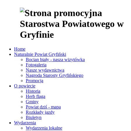
Home
Naturalnie Powiat Gryfiński
Bocian biały - nasza wizytówka
Fotogaleria
Nasze wydawnictwa
Nagroda Starosty Gryfińskiego
Promocja
O powiecie
Historia
Herb flaga
Gminy
Powiat dziś - mapa
Rozkłady jazdy
Biuletyn
Wydarzenia
Wydarzenia lokalne