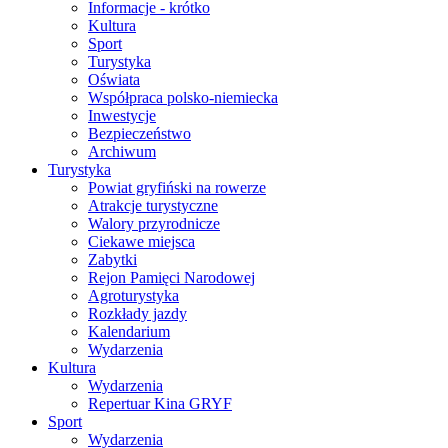
Informacje - krótko
Kultura
Sport
Turystyka
Oświata
Współpraca polsko-niemiecka
Inwestycje
Bezpieczeństwo
Archiwum
Turystyka
Powiat gryfiński na rowerze
Atrakcje turystyczne
Walory przyrodnicze
Ciekawe miejsca
Zabytki
Rejon Pamięci Narodowej
Agroturystyka
Rozkłady jazdy
Kalendarium
Wydarzenia
Kultura
Wydarzenia
Repertuar Kina GRYF
Sport
Wydarzenia