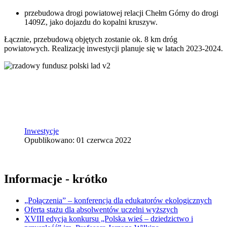
przebudowa drogi powiatowej relacji Chełm Górny do drogi
1409Z, jako dojazdu do kopalni kruszyw.
Łącznie, przebudową objętych zostanie ok. 8 km dróg
powiatowych. Realizację inwestycji planuje się w latach 2023-2024.
Inwestycje
Opublikowano: 01 czerwca 2022
Informacje - krótko
„Połączenia” – konferencja dla edukatorów ekologicznych
Oferta stażu dla absolwentów uczelni wyższych
XVIII edycja konkursu „Polska wieś – dziedzictwo i