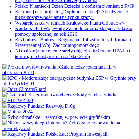
przyszłość” im. Profesora Jerzego Wilkina
Polsko-Niemiecki Dzień Dziecka z dofinansowaniem z FMP
Rekrutacja do projektu „Dyplom i co dalej? Absolwenci z
niepełnosprawnościami na rynku pracy”
Wsparcie szkół w ramach Krajowego Planu Odbudowy
Konkurs ofert Wojewody Zachodniopomorskiego z zakresu
pomocy społecznej na rok 2026
Rozbudowa Budowa Regionalnej Infrastruktury Informacji
Przestrzennej Woj. Zachodniopomorskiego
Aktualizacja: uchylenie strefy objętej zakażeniem HPAI na
ternie gmin Cedynia i Trzcińsko-Zdrój