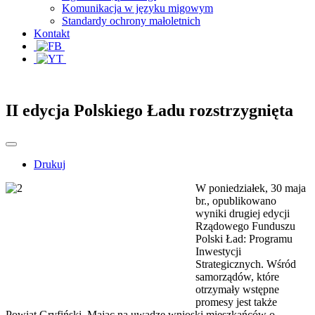
Komunikacja w języku migowym
Standardy ochrony małoletnich
Kontakt
II edycja Polskiego Ładu rozstrzygnięta
Drukuj
W poniedziałek, 30 maja
br., opublikowano
wyniki drugiej edycji
Rządowego Funduszu
Polski Ład: Programu
Inwestycji
Strategicznych. Wśród
samorządów, które
otrzymały wstępne
promesy jest także
Powiat Gryfiński. Mając na uwadze wnioski mieszkańców o