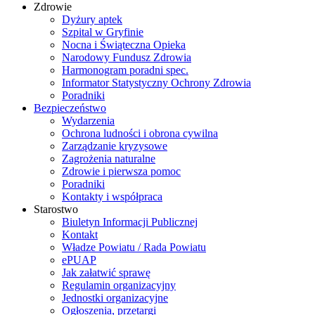
Zdrowie
Dyżury aptek
Szpital w Gryfinie
Nocna i Świąteczna Opieka
Narodowy Fundusz Zdrowia
Harmonogram poradni spec.
Informator Statystyczny Ochrony Zdrowia
Poradniki
Bezpieczeństwo
Wydarzenia
Ochrona ludności i obrona cywilna
Zarządzanie kryzysowe
Zagrożenia naturalne
Zdrowie i pierwsza pomoc
Poradniki
Kontakty i współpraca
Starostwo
Biuletyn Informacji Publicznej
Kontakt
Władze Powiatu / Rada Powiatu
ePUAP
Jak załatwić sprawę
Regulamin organizacyjny
Jednostki organizacyjne
Ogłoszenia, przetargi