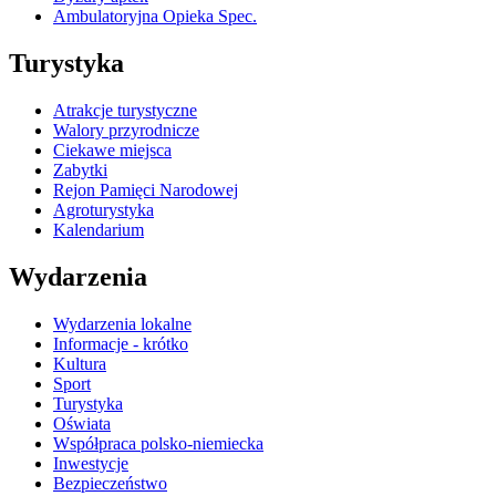
Ambulatoryjna Opieka Spec.
Turystyka
Atrakcje turystyczne
Walory przyrodnicze
Ciekawe miejsca
Zabytki
Rejon Pamięci Narodowej
Agroturystyka
Kalendarium
Wydarzenia
Wydarzenia lokalne
Informacje - krótko
Kultura
Sport
Turystyka
Oświata
Współpraca polsko-niemiecka
Inwestycje
Bezpieczeństwo