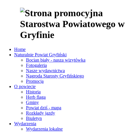
Home
Naturalnie Powiat Gryfiński
Bocian biały - nasza wizytówka
Fotogaleria
Nasze wydawnictwa
Nagroda Starosty Gryfińskiego
Promocja
O powiecie
Historia
Herb flaga
Gminy
Powiat dziś - mapa
Rozkłady jazdy
Biuletyn
Wydarzenia
Wydarzenia lokalne