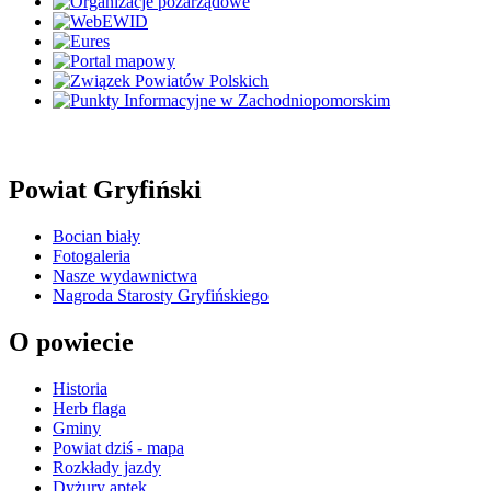
Powiat Gryfiński
Bocian biały
Fotogaleria
Nasze wydawnictwa
Nagroda Starosty Gryfińskiego
O powiecie
Historia
Herb flaga
Gminy
Powiat dziś - mapa
Rozkłady jazdy
Dyżury aptek