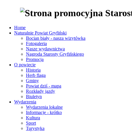
Home
Naturalnie Powiat Gryfiński
Bocian biały - nasza wizytówka
Fotogaleria
Nasze wydawnictwa
Nagroda Starosty Gryfińskiego
Promocja
O powiecie
Historia
Herb flaga
Gminy
Powiat dziś - mapa
Rozkłady jazdy
Biuletyn
Wydarzenia
Wydarzenia lokalne
Informacje - krótko
Kultura
Sport
Turystyka