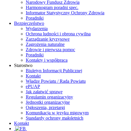
Narodowy Fundusz Zdrowia
Harmonogram poradni spec.
Informator Statystyczny Ochrony Zdrowia
Poradniki
Bezpieczeństwo
Wydarzenia
Ochrona ludności i obrona cywilna
Zarządzanie kryzysowe
Zagrożenia naturalne
Zdrowie i pierwsza pomoc
Poradniki
Kontakty i współpraca
Starostwo
Biuletyn Informacji Publicznej
Kontakt
Władze Powiatu / Rada Powiatu
ePUAP
Jak załatwić sprawę
Regulamin organizacyjny
Jednostki organizacyjne
Ogłoszenia, przetargi
Komunikacja w języku migowym
Standardy ochrony małoletnich
Kontakt