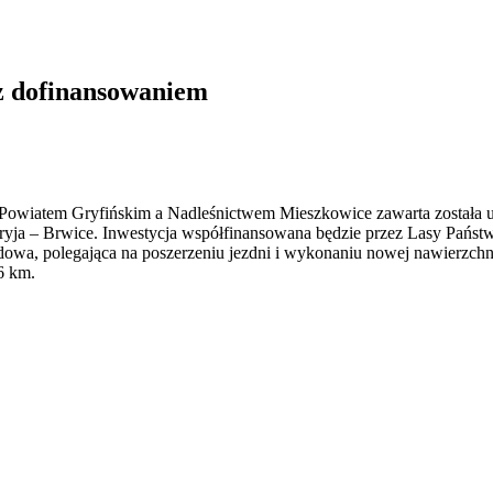
 z dofinansowaniem
y Powiatem Gryfińskim a Nadleśnictwem Mieszkowice zawarta został
toryja – Brwice. Inwestycja współfinansowana będzie przez Lasy Pań
owa, polegająca na poszerzeniu jezdni i wykonaniu nowej nawierzchni, 
,6 km.