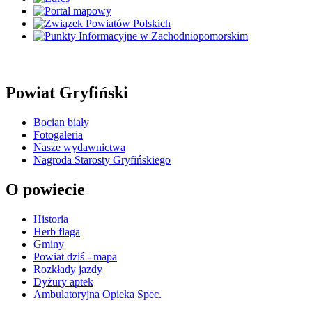
Powiat Gryfiński
Bocian biały
Fotogaleria
Nasze wydawnictwa
Nagroda Starosty Gryfińskiego
O powiecie
Historia
Herb flaga
Gminy
Powiat dziś - mapa
Rozkłady jazdy
Dyżury aptek
Ambulatoryjna Opieka Spec.