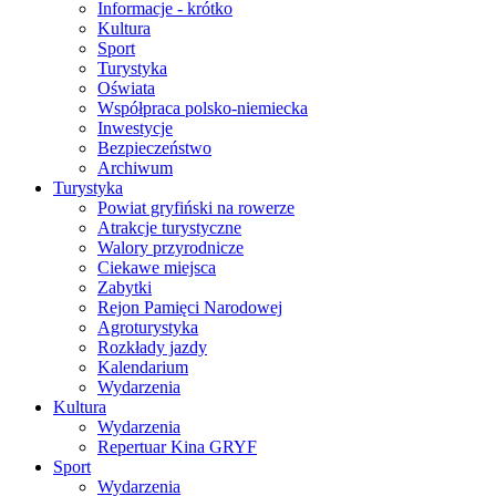
Informacje - krótko
Kultura
Sport
Turystyka
Oświata
Współpraca polsko-niemiecka
Inwestycje
Bezpieczeństwo
Archiwum
Turystyka
Powiat gryfiński na rowerze
Atrakcje turystyczne
Walory przyrodnicze
Ciekawe miejsca
Zabytki
Rejon Pamięci Narodowej
Agroturystyka
Rozkłady jazdy
Kalendarium
Wydarzenia
Kultura
Wydarzenia
Repertuar Kina GRYF
Sport
Wydarzenia