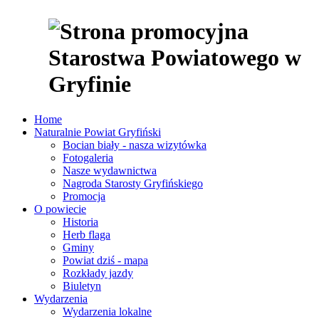
Home
Naturalnie Powiat Gryfiński
Bocian biały - nasza wizytówka
Fotogaleria
Nasze wydawnictwa
Nagroda Starosty Gryfińskiego
Promocja
O powiecie
Historia
Herb flaga
Gminy
Powiat dziś - mapa
Rozkłady jazdy
Biuletyn
Wydarzenia
Wydarzenia lokalne