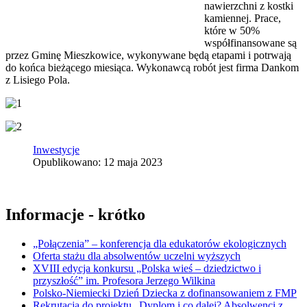
nawierzchni z kostki
kamiennej. Prace,
które w 50%
współfinansowane są
przez Gminę Mieszkowice, wykonywane będą etapami i potrwają
do końca bieżącego miesiąca. Wykonawcą robót jest firma Dankom
z Lisiego Pola.
Inwestycje
Opublikowano: 12 maja 2023
Informacje - krótko
„Połączenia” – konferencja dla edukatorów ekologicznych
Oferta stażu dla absolwentów uczelni wyższych
XVIII edycja konkursu „Polska wieś – dziedzictwo i
przyszłość” im. Profesora Jerzego Wilkina
Polsko-Niemiecki Dzień Dziecka z dofinansowaniem z FMP
Rekrutacja do projektu „Dyplom i co dalej? Absolwenci z