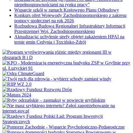
niepełnosprawnościami na rynku pracy”
Wsparcie szkół w ramach Krajowego Planu Odbudowy
Konkurs ofert Wojewody Zachodniopomorskiego z zakresu
pomocy społecznej na rok 2026
Rozbudowa Budowa Regionalnej Infrastruktury Informacji
Przestrzennej Woj. Zachodniopomorskiego
Aktualizacja: uchylenie strefy objętej zakażeniem HPAI na
ternie gmin Cedynia i Trzcińsko-Zdrój