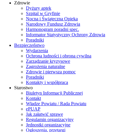
Zdrowie
Dyżury aptek
Szpital w Gryfinie
Nocna i Świąteczna Opieka
Narodowy Fundusz Zdrowia
Harmonogram poradni spec.
Informator Statystyczny Ochrony Zdrowia
Poradniki
Bezpieczeństwo
Wydarzenia
Ochrona ludności i obrona cywilna
Zarządzanie kryzysowe
Zagrożenia naturalne
Zdrowie i pierwsza pomoc
Poradniki
Kontakty i współpraca
Starostwo
Biuletyn Informacji Publicznej
Kontakt
Władze Powiatu / Rada Powiatu
ePUAP
Jak załatwić sprawę
Regulamin organizacyjny
Jednostki organizacyjne
Ogłoszenia, przetargi