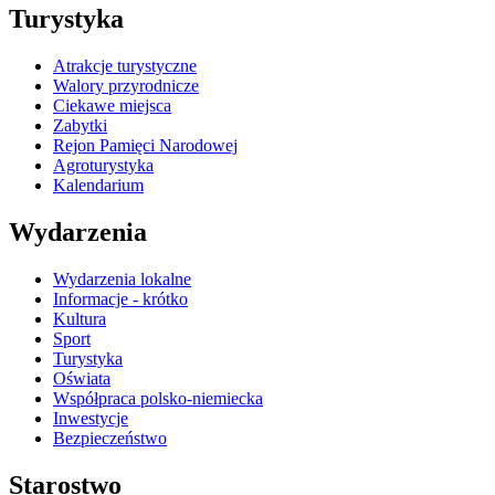
Turystyka
Atrakcje turystyczne
Walory przyrodnicze
Ciekawe miejsca
Zabytki
Rejon Pamięci Narodowej
Agroturystyka
Kalendarium
Wydarzenia
Wydarzenia lokalne
Informacje - krótko
Kultura
Sport
Turystyka
Oświata
Współpraca polsko-niemiecka
Inwestycje
Bezpieczeństwo
Starostwo