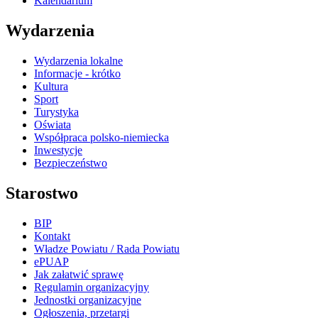
Kalendarium
Wydarzenia
Wydarzenia lokalne
Informacje - krótko
Kultura
Sport
Turystyka
Oświata
Współpraca polsko-niemiecka
Inwestycje
Bezpieczeństwo
Starostwo
BIP
Kontakt
Władze Powiatu / Rada Powiatu
ePUAP
Jak załatwić sprawę
Regulamin organizacyjny
Jednostki organizacyjne
Ogłoszenia, przetargi