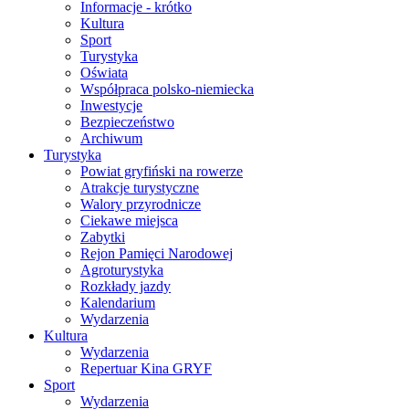
Informacje - krótko
Kultura
Sport
Turystyka
Oświata
Współpraca polsko-niemiecka
Inwestycje
Bezpieczeństwo
Archiwum
Turystyka
Powiat gryfiński na rowerze
Atrakcje turystyczne
Walory przyrodnicze
Ciekawe miejsca
Zabytki
Rejon Pamięci Narodowej
Agroturystyka
Rozkłady jazdy
Kalendarium
Wydarzenia
Kultura
Wydarzenia
Repertuar Kina GRYF
Sport
Wydarzenia