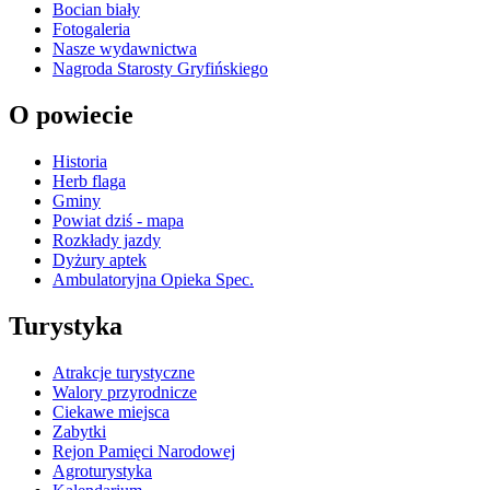
Bocian biały
Fotogaleria
Nasze wydawnictwa
Nagroda Starosty Gryfińskiego
O powiecie
Historia
Herb flaga
Gminy
Powiat dziś - mapa
Rozkłady jazdy
Dyżury aptek
Ambulatoryjna Opieka Spec.
Turystyka
Atrakcje turystyczne
Walory przyrodnicze
Ciekawe miejsca
Zabytki
Rejon Pamięci Narodowej
Agroturystyka