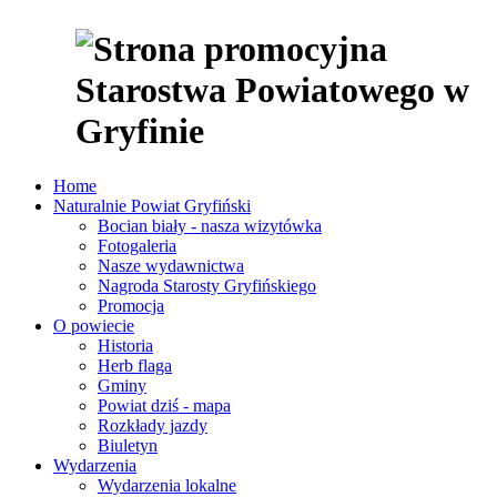
Home
Naturalnie Powiat Gryfiński
Bocian biały - nasza wizytówka
Fotogaleria
Nasze wydawnictwa
Nagroda Starosty Gryfińskiego
Promocja
O powiecie
Historia
Herb flaga
Gminy
Powiat dziś - mapa
Rozkłady jazdy
Biuletyn
Wydarzenia
Wydarzenia lokalne