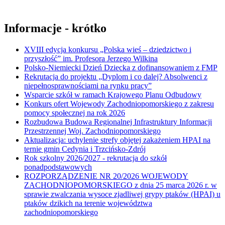
Informacje - krótko
XVIII edycja konkursu „Polska wieś – dziedzictwo i
przyszłość” im. Profesora Jerzego Wilkina
Polsko-Niemiecki Dzień Dziecka z dofinansowaniem z FMP
Rekrutacja do projektu „Dyplom i co dalej? Absolwenci z
niepełnosprawnościami na rynku pracy”
Wsparcie szkół w ramach Krajowego Planu Odbudowy
Konkurs ofert Wojewody Zachodniopomorskiego z zakresu
pomocy społecznej na rok 2026
Rozbudowa Budowa Regionalnej Infrastruktury Informacji
Przestrzennej Woj. Zachodniopomorskiego
Aktualizacja: uchylenie strefy objętej zakażeniem HPAI na
ternie gmin Cedynia i Trzcińsko-Zdrój
Rok szkolny 2026/2027 - rekrutacja do szkół
ponadpodstawowych
ROZPORZĄDZENIE NR 20/2026 WOJEWODY
ZACHODNIOPOMORSKIEGO z dnia 25 marca 2026 r. w
sprawie zwalczania wysoce zjadliwej grypy ptaków (HPAI) u
ptaków dzikich na terenie województwa
zachodniopomorskiego