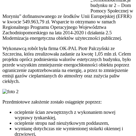
budynku nr 2 – Dom
Pomocy Społecznej w
Moryniu” dofinansowanego ze środków Unii Europejskiej (EFRR)
w kwocie 549.963,79 zł. Wsparcie to otrzymano w ramach
Regionalnego Programu Operacyjnego Województwa
Zachodniopomorskiego na lata 2014-2020 i działania 2.5
Modernizacja energetyczna obiektów użyteczności publicznej.
Wykonawcą robót była firma OK-PAL Piotr Palczyński ze
Szczecina, która zrealizowała zadanie za kwotę 1,05 mln zł. Celem
projektu oprócz podniesienia walorów estetycznych budynku, było
przede wszystkim zmniejszenie energochłonności obiektu poprzez
ograniczenie zapotrzebowania na energię, a przez to zmniejszenie
emisji gazów cieplarnianych do atmosfery oraz zużycia paliw
ciekłych.
Przedmiotowe założenie zostało osiągnięte poprzez:
ocieplenie ścian zewnętrznych z wykonaniem nowej
wyprawy tynkarskiej,
ocieplenie stropu nad nieużytkowym poddaszem,
wymianę dotychczas nie wymienionej stolarki okiennej i
drzwiowej,