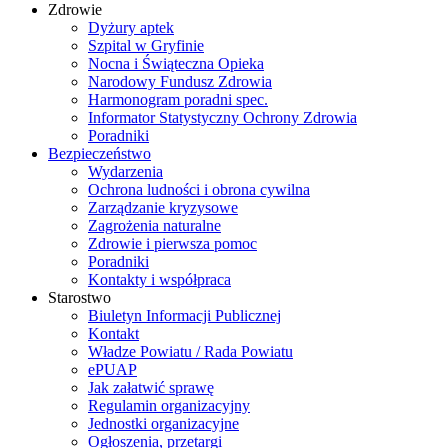
Zdrowie
Dyżury aptek
Szpital w Gryfinie
Nocna i Świąteczna Opieka
Narodowy Fundusz Zdrowia
Harmonogram poradni spec.
Informator Statystyczny Ochrony Zdrowia
Poradniki
Bezpieczeństwo
Wydarzenia
Ochrona ludności i obrona cywilna
Zarządzanie kryzysowe
Zagrożenia naturalne
Zdrowie i pierwsza pomoc
Poradniki
Kontakty i współpraca
Starostwo
Biuletyn Informacji Publicznej
Kontakt
Władze Powiatu / Rada Powiatu
ePUAP
Jak załatwić sprawę
Regulamin organizacyjny
Jednostki organizacyjne
Ogłoszenia, przetargi