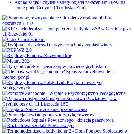
Aktualizacja: uchylenie strefy objętej zakażeniem HPAI na
ternie gmin Cedynia i Trzcińsko-Zdrój