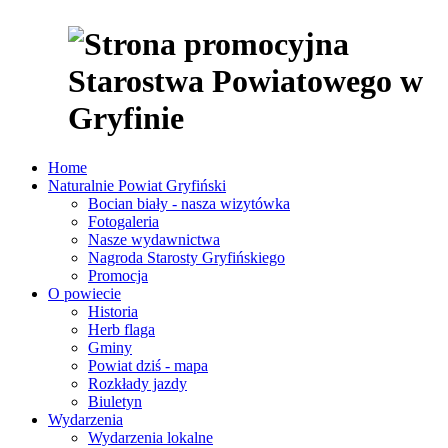
Home
Naturalnie Powiat Gryfiński
Bocian biały - nasza wizytówka
Fotogaleria
Nasze wydawnictwa
Nagroda Starosty Gryfińskiego
Promocja
O powiecie
Historia
Herb flaga
Gminy
Powiat dziś - mapa
Rozkłady jazdy
Biuletyn
Wydarzenia
Wydarzenia lokalne