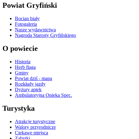
Powiat Gryfiński
Bocian biały
Fotogaleria
Nasze wydawnictwa
Nagroda Starosty Gryfińskiego
O powiecie
Historia
Herb flaga
Gminy
Powiat dziś - mapa
Rozkłady jazdy
Dyżury aptek
Ambulatoryjna Opieka Spec.
Turystyka
Atrakcje turystyczne
Walory przyrodnicze
Ciekawe miejsca
Zabytki