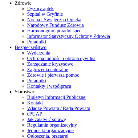
Zdrowie
Dyżury aptek
Szpital w Gryfinie
Nocna i Świąteczna Opieka
Narodowy Fundusz Zdrowia
Harmonogram poradni spec.
Informator Statystyczny Ochrony Zdrowia
Poradniki
Bezpieczeństwo
Wydarzenia
Ochrona ludności i obrona cywilna
Zarządzanie kryzysowe
Zagrożenia naturalne
Zdrowie i pierwsza pomoc
Poradniki
Kontakty i współpraca
Starostwo
Biuletyn Informacji Publicznej
Kontakt
Władze Powiatu / Rada Powiatu
ePUAP
Jak załatwić sprawę
Regulamin organizacyjny
Jednostki organizacyjne
Ogłoszenia, przetargi