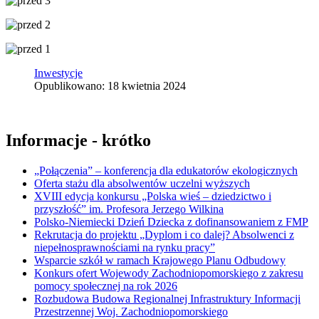
Inwestycje
Opublikowano: 18 kwietnia 2024
Informacje - krótko
„Połączenia” – konferencja dla edukatorów ekologicznych
Oferta stażu dla absolwentów uczelni wyższych
XVIII edycja konkursu „Polska wieś – dziedzictwo i
przyszłość” im. Profesora Jerzego Wilkina
Polsko-Niemiecki Dzień Dziecka z dofinansowaniem z FMP
Rekrutacja do projektu „Dyplom i co dalej? Absolwenci z
niepełnosprawnościami na rynku pracy”
Wsparcie szkół w ramach Krajowego Planu Odbudowy
Konkurs ofert Wojewody Zachodniopomorskiego z zakresu
pomocy społecznej na rok 2026
Rozbudowa Budowa Regionalnej Infrastruktury Informacji
Przestrzennej Woj. Zachodniopomorskiego