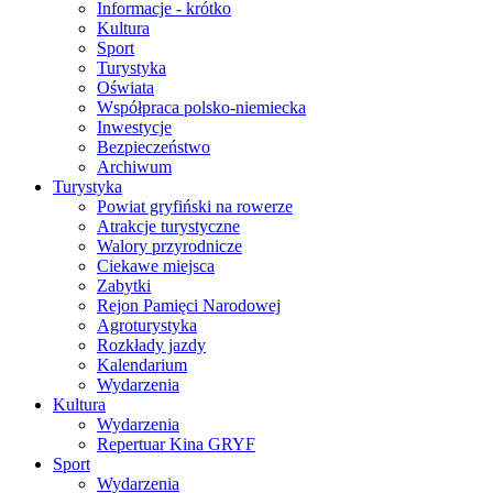
Informacje - krótko
Kultura
Sport
Turystyka
Oświata
Współpraca polsko-niemiecka
Inwestycje
Bezpieczeństwo
Archiwum
Turystyka
Powiat gryfiński na rowerze
Atrakcje turystyczne
Walory przyrodnicze
Ciekawe miejsca
Zabytki
Rejon Pamięci Narodowej
Agroturystyka
Rozkłady jazdy
Kalendarium
Wydarzenia
Kultura
Wydarzenia
Repertuar Kina GRYF
Sport
Wydarzenia