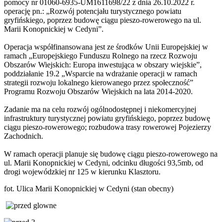
pomocy nr 01060-6935-UM1611698/22 z dnia 26.10.2022 r.
operację pn.: „Rozwój potencjału turystycznego powiatu
gryfińskiego, poprzez budowę ciągu pieszo-rowerowego na ul.
Marii Konopnickiej w Cedyni”.
Operacja współfinansowana jest ze środków Unii Europejskiej w
ramach „Europejskiego Funduszu Rolnego na rzecz Rozwoju
Obszarów Wiejskich: Europa inwestująca w obszary wiejskie”,
poddziałanie 19.2 „Wsparcie na wdrażanie operacji w ramach
strategii rozwoju lokalnego kierowanego przez społeczność”
Programu Rozwoju Obszarów Wiejskich na lata 2014-2020.
Zadanie ma na celu rozwój ogólnodostępnej i niekomercyjnej
infrastruktury turystycznej powiatu gryfińskiego, poprzez budowę
ciągu pieszo-rowerowego; rozbudowa trasy rowerowej Pojezierzy
Zachodnich.
W ramach operacji planuje się budowę ciągu pieszo-rowerowego na
ul. Marii Konopnickiej w Cedyni, odcinku długości 93,5mb, od
drogi wojewódzkiej nr 125 w kierunku Klasztoru.
fot. Ulica Marii Konopnickiej w Cedyni (stan obecny)