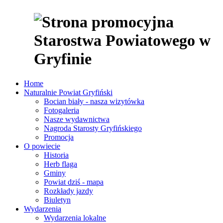
Home
Naturalnie Powiat Gryfiński
Bocian biały - nasza wizytówka
Fotogaleria
Nasze wydawnictwa
Nagroda Starosty Gryfińskiego
Promocja
O powiecie
Historia
Herb flaga
Gminy
Powiat dziś - mapa
Rozkłady jazdy
Biuletyn
Wydarzenia
Wydarzenia lokalne