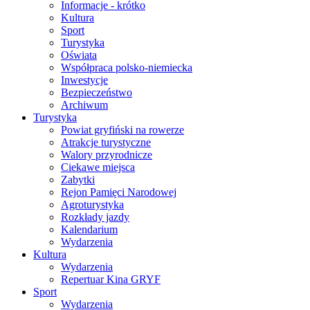
Informacje - krótko
Kultura
Sport
Turystyka
Oświata
Współpraca polsko-niemiecka
Inwestycje
Bezpieczeństwo
Archiwum
Turystyka
Powiat gryfiński na rowerze
Atrakcje turystyczne
Walory przyrodnicze
Ciekawe miejsca
Zabytki
Rejon Pamięci Narodowej
Agroturystyka
Rozkłady jazdy
Kalendarium
Wydarzenia
Kultura
Wydarzenia
Repertuar Kina GRYF
Sport
Wydarzenia