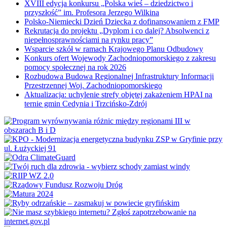
XVIII edycja konkursu „Polska wieś – dziedzictwo i
przyszłość” im. Profesora Jerzego Wilkina
Polsko-Niemiecki Dzień Dziecka z dofinansowaniem z FMP
Rekrutacja do projektu „Dyplom i co dalej? Absolwenci z
niepełnosprawnościami na rynku pracy”
Wsparcie szkół w ramach Krajowego Planu Odbudowy
Konkurs ofert Wojewody Zachodniopomorskiego z zakresu
pomocy społecznej na rok 2026
Rozbudowa Budowa Regionalnej Infrastruktury Informacji
Przestrzennej Woj. Zachodniopomorskiego
Aktualizacja: uchylenie strefy objętej zakażeniem HPAI na
ternie gmin Cedynia i Trzcińsko-Zdrój