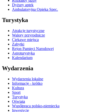
Rozkłady jazdy
Dyżury aptek
Ambulatoryjna Opieka Spec.
Turystyka
Atrakcje turystyczne
Walory przyrodnicze
Ciekawe miejsca
Zabytki
Rejon Pamięci Narodowej
Agroturystyka
Kalendarium
Wydarzenia
Wydarzenia lokalne
Informacje - krótko
Kultura
Sport
Turystyka
Oświata
Współpraca polsko-niemiecka
Inwestycje