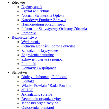
Zdrowie
Dyżury aptek
Szpital w Gryfinie
Nocna i Świąteczna Opieka
Narodowy Fundusz Zdrowia
Harmonogram poradni spec.
Informator Statystyczny Ochrony Zdrowia
Poradniki
Bezpieczeństwo
Wydarzenia
Ochrona ludności i obrona cywilna
Zarządzanie kryzysowe
Zagrożenia naturalne
Zdrowie i pierwsza pomoc
Poradniki
Kontakty i współpraca
Starostwo
Biuletyn Informacji Publicznej
Kontakt
Władze Powiatu / Rada Powiatu
ePUAP
Jak załatwić sprawę
Regulamin organizacyjny
Jednostki organizacyjne
Ogłoszenia, przetargi